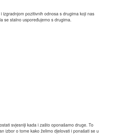
m i izgradnjom pozitivnih odnosa s drugima koji nas
o da se stalno uspoređujemo s drugima.
ostati svjesniji kada i zašto oponašamo druge. To
izbor o tome kako želimo djelovati i ponašati se u