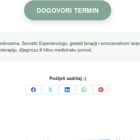
DOGOVORI TERMIN
 odnosima, Somatic Experiencingu, gestalt terapiji i emocionalnom iscjel
oterapiju, dijagnozu ili hitnu medicinsku pomoć.
Podijeli sadržaj :)
Share
Share
Share
Share
Share
on
on
on
on
on
Facebook
X
LinkedIn
WhatsApp
Pinterest