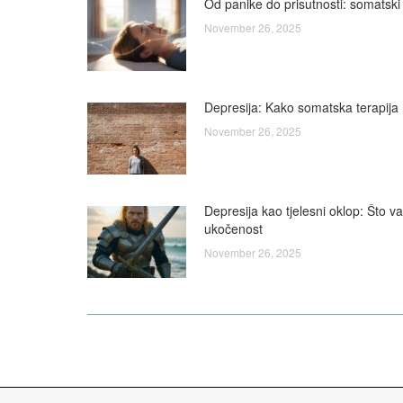
Od panike do prisutnosti: somatski
November 26, 2025
Depresija: Kako somatska terapija 
November 26, 2025
Depresija kao tjelesni oklop: Što v
ukočenost
November 26, 2025