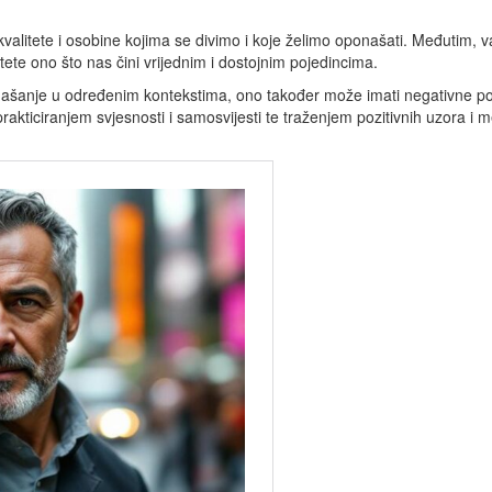
ju kvalitete i osobine kojima se divimo i koje želimo oponašati. Međutim,
alitete ono što nas čini vrijednim i dostojnim pojedincima.
našanje u određenim kontekstima, ono također može imati negativne pos
rakticiranjem svjesnosti i samosvijesti te traženjem pozitivnih uzora i 