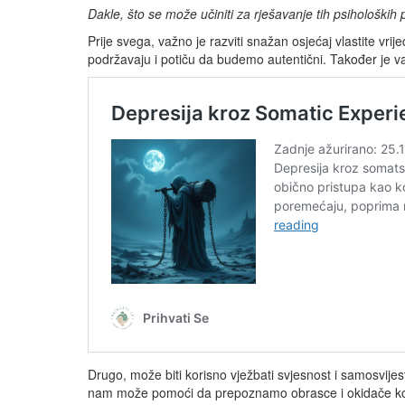
Dakle, što se može učiniti za rješavanje tih psihološk
Prije svega, važno je razviti snažan osjećaj vlastite vr
podržavaju i potiču da budemo autentični. Također je va
Drugo, može biti korisno vježbati svjesnost i samosvije
nam može pomoći da prepoznamo obrasce i okidače koji 