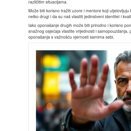
različitim situacijama.
Može biti korisno tražiti uzore i mentore koji utjelovlju
netko drugi i da su naš vlastiti jedinstveni identitet i kv
Iako oponašanje drugih može biti prirodno i korisno po
snažnog osjećaja vlastite vrijednosti i samopouzdanja, p
oponašanja s važnošću vjernosti samima sebi.