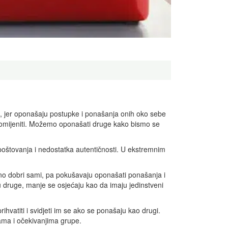
, jer oponašaju postupke i ponašanja onih oko sebe
 promijeniti. Možemo oponašati druge kako bismo se
poštovanja i nedostatka autentičnosti. U ekstremnim
no dobri sami, pa pokušavaju oponašati ponašanja i
u druge, manje se osjećaju kao da imaju jedinstveni
rihvatiti i svidjeti im se ako se ponašaju kao drugi.
mama i očekivanjima grupe.