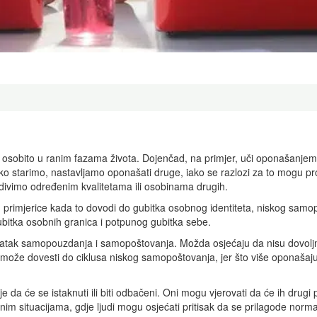
osobito u ranim fazama života. Dojenčad, na primjer, uči oponašanjem
 Kako starimo, nastavljamo oponašati druge, iako se razlozi za to mogu
se divimo određenim kvalitetama ili osobinama drugih.
, primjerice kada to dovodi do gubitka osobnog identiteta, niskog samo
bitka osobnih granica i potpunog gubitka sebe.
tatak samopouzdanja i samopoštovanja. Možda osjećaju da nisu dovolj
o može dovesti do ciklusa niskog samopoštovanja, jer što više oponašaj
e da će se istaknuti ili biti odbačeni. Oni mogu vjerovati da će ih drugi p
nim situacijama, gdje ljudi mogu osjećati pritisak da se prilagode nor