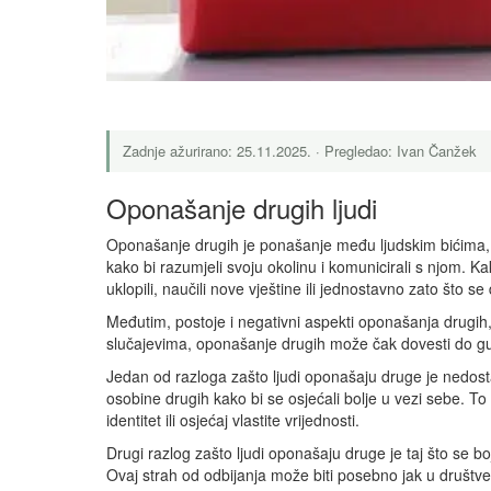
Zadnje ažurirano: 25.11.2025. · Pregledao: Ivan Čanžek
Oponašanje drugih ljudi
Oponašanje drugih je ponašanje među ljudskim bićima, 
kako bi razumjeli svoju okolinu i komunicirali s njom.
uklopili, naučili nove vještine ili jednostavno zato što 
Međutim, postoje i negativni aspekti oponašanja drugih
slučajevima, oponašanje drugih može čak dovesti do gu
Jedan od razloga zašto ljudi oponašaju druge je nedos
osobine drugih kako bi se osjećali bolje u vezi sebe. T
identitet ili osjećaj vlastite vrijednosti.
Drugi razlog zašto ljudi oponašaju druge je taj što se boj
Ovaj strah od odbijanja može biti posebno jak u društve