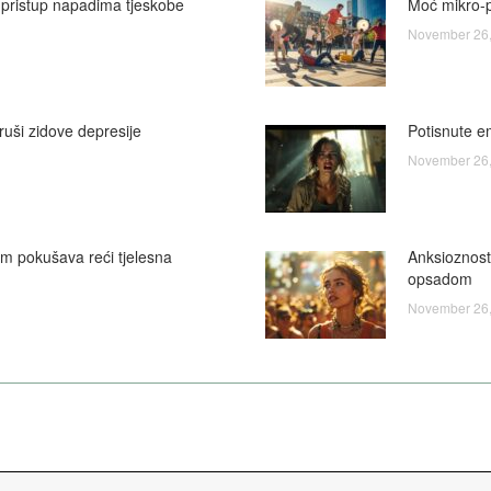
 pristup napadima tjeskobe
Moć mikro-p
November 26,
ruši zidove depresije
Potisnute em
November 26,
am pokušava reći tjelesna
Anksioznost
opsadom
November 26,