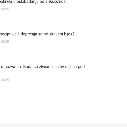
okreta u oslobađanju od anksioznosti
 2025
ocije: Je li depresija samo skriveni bijes?
 2025
 u gužvama: Kada se živčani sustav osjeća pod
 2025