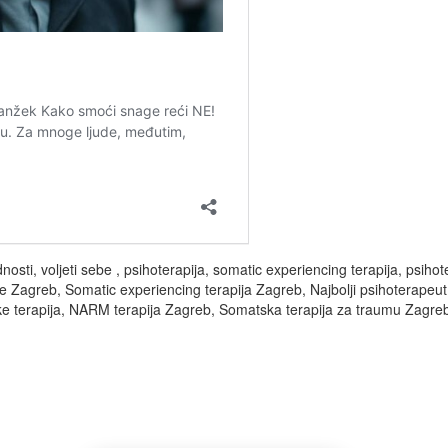
nosti, voljeti sebe , psihoterapija, somatic experiencing terapija, psiho
e Zagreb, Somatic experiencing terapija Zagreb, Najbolji psihoterapeut
e terapija, NARM terapija Zagreb, Somatska terapija za traumu Zagre