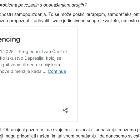
ih problema povezanih s oponašanjem drugih?
ijednosti i samopouzdanja. To se može postići terapijom, samorefleksijo
žno prepoznati i prihvatiti svoje jedinstvene snage i kvalitete, umjest
st. Obraćajući pozornost na svoje misli, osjećaje i ponašanje, možemo p
mogu pridonijeti našem imitativnom ponašanju i da donesemo svjestan 