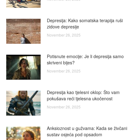
Depresija: Kako somatska terapija ruši
zidove depresije
November 26, 2025
Potisnute emocije: Je li depresija samo
skriveni bijes?
November 26, 2025
Depresija kao tjelesni oklop: Što vam
pokušava reći tjelesna ukočenost
November 26, 2025
Anksioznost u gužvama: Kada se živčani
sustav osjeća pod opsadom