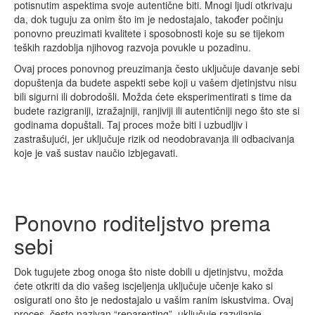
potisnutim aspektima svoje autentične biti. Mnogi ljudi otkrivaju
da, dok tuguju za onim što im je nedostajalo, također počinju
ponovno preuzimati kvalitete i sposobnosti koje su se tijekom
teških razdoblja njihovog razvoja povukle u pozadinu.
Ovaj proces ponovnog preuzimanja često uključuje davanje sebi
dopuštenja da budete aspekti sebe koji u vašem djetinjstvu nisu
bili sigurni ili dobrodošli. Možda ćete eksperimentirati s time da
budete razigraniji, izražajniji, ranjiviji ili autentičniji nego što ste si
godinama dopuštali. Taj proces može biti i uzbudljiv i
zastrašujući, jer uključuje rizik od neodobravanja ili odbacivanja
koje je vaš sustav naučio izbjegavati.
Ponovno roditeljstvo prema
sebi
Dok tugujete zbog onoga što niste dobili u djetinjstvu, možda
ćete otkriti da dio vašeg iscjeljenja uključuje učenje kako si
osigurati ono što je nedostajalo u vašim ranim iskustvima. Ovaj
proces, često nazivan “reparenting”, uključuje razvijanje