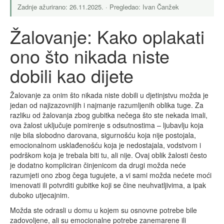
Zadnje ažurirano: 26.11.2025. · Pregledao: Ivan Čanžek
Žalovanje: Kako oplakati
ono što nikada niste
dobili kao dijete
Žalovanje za onim što nikada niste dobili u djetinjstvu možda je
jedan od najizazovnijih i najmanje razumljenih oblika tuge. Za
razliku od žalovanja zbog gubitka nečega što ste nekada imali,
ova žalost uključuje pomirenje s odsutnostima – ljubavlju koja
nije bila slobodno darovana, sigurnošću koja nije postojala,
emocionalnom usklađenošću koja je nedostajala, vodstvom i
podrškom koja je trebala biti tu, ali nije. Ovaj oblik žalosti često
je dodatno kompliciran činjenicom da drugi možda neće
razumjeti ono zbog čega tugujete, a vi sami možda nećete moći
imenovati ili potvrditi gubitke koji se čine neuhvatljivima, a ipak
duboko utjecajnim.
Možda ste odrasli u domu u kojem su osnovne potrebe bile
zadovoljene, ali su emocionalne potrebe zanemarene ili