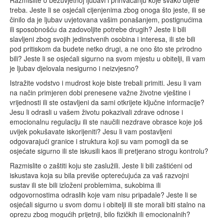
treba. Jeste li se osjećali cijenjenima zbog onoga što jeste, ili se
činilo da je ljubav uvjetovana vašim ponašanjem, postignućima
ili sposobnošću da zadovoljite potrebe drugih? Jeste li bili
slavljeni zbog svojih jedinstvenih osobina i interesa, ili ste bili
pod pritiskom da budete netko drugi, a ne ono što ste prirodno
bili? Jeste li se osjećali sigurno na svom mjestu u obitelji, ili vam
je ljubav djelovala nesigurno i neizvjesno?
Istražite vodstvo i mudrost koje biste trebali primiti. Jesu li vam
na način primjeren dobi prenesene važne životne vještine i
vrijednosti ili ste ostavljeni da sami otkrijete ključne informacije?
Jesu li odrasli u vašem životu pokazivali zdrave odnose i
emocionalnu regulaciju ili ste naučili nezdrave obrasce koje još
uvijek pokušavate iskorijeniti? Jesu li vam postavljeni
odgovarajući granice i struktura koji su vam pomogli da se
osjećate sigurno ili ste iskusili kaos ili pretjerano strogu kontrolu?
Razmislite o zaštiti koju ste zaslužili. Jeste li bili zaštićeni od
iskustava koja su bila previše opterećujuća za vaš razvojni
sustav ili ste bili izloženi problemima, sukobima ili
odgovornostima odraslih koje vam nisu pripadale? Jeste li se
osjećali sigurno u svom domu i obitelji ili ste morali biti stalno na
oprezu zbog mogućih prijetnji, bilo fizičkih ili emocionalnih?