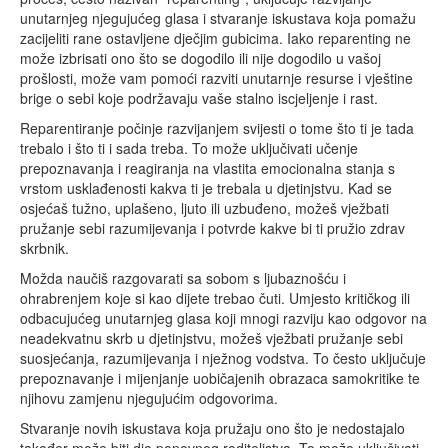
unutarnjeg njegujućeg glasa i stvaranje iskustava koja pomažu
zacijeliti rane ostavljene dječjim gubicima. Iako reparenting ne
može izbrisati ono što se dogodilo ili nije dogodilo u vašoj
prošlosti, može vam pomoći razviti unutarnje resurse i vještine
brige o sebi koje podržavaju vaše stalno iscjeljenje i rast.
Reparentiranje počinje razvijanjem svijesti o tome što ti je tada
trebalo i što ti i sada treba. To može uključivati učenje
prepoznavanja i reagiranja na vlastita emocionalna stanja s
vrstom usklađenosti kakva ti je trebala u djetinjstvu. Kad se
osjećaš tužno, uplašeno, ljuto ili uzbuđeno, možeš vježbati
pružanje sebi razumijevanja i potvrde kakve bi ti pružio zdrav
skrbnik.
Možda naučiš razgovarati sa sobom s ljubaznošću i
ohrabrenjem koje si kao dijete trebao čuti. Umjesto kritičkog ili
odbacujućeg unutarnjeg glasa koji mnogi razviju kao odgovor na
neadekvatnu skrb u djetinjstvu, možeš vježbati pružanje sebi
suosjećanja, razumijevanja i nježnog vodstva. To često uključuje
prepoznavanje i mijenjanje uobičajenih obrazaca samokritike te
njihovu zamjenu njegujućim odgovorima.
Stvaranje novih iskustava koja pružaju ono što je nedostajalo
također može biti dio ponovnog roditeljstva. To može uključivati