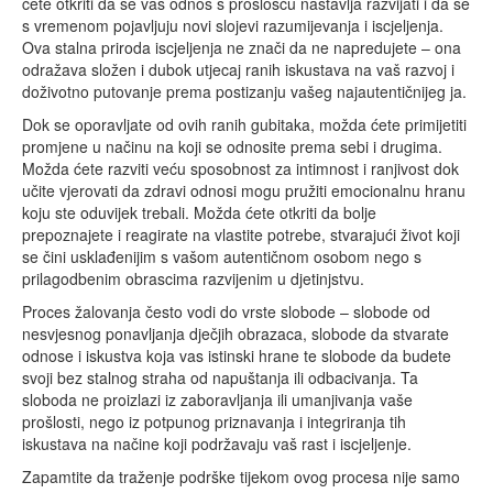
ćete otkriti da se vaš odnos s prošlošću nastavlja razvijati i da se
s vremenom pojavljuju novi slojevi razumijevanja i iscjeljenja.
Ova stalna priroda iscjeljenja ne znači da ne napredujete – ona
odražava složen i dubok utjecaj ranih iskustava na vaš razvoj i
doživotno putovanje prema postizanju vašeg najautentičnijeg ja.
Dok se oporavljate od ovih ranih gubitaka, možda ćete primijetiti
promjene u načinu na koji se odnosite prema sebi i drugima.
Možda ćete razviti veću sposobnost za intimnost i ranjivost dok
učite vjerovati da zdravi odnosi mogu pružiti emocionalnu hranu
koju ste oduvijek trebali. Možda ćete otkriti da bolje
prepoznajete i reagirate na vlastite potrebe, stvarajući život koji
se čini usklađenijim s vašom autentičnom osobom nego s
prilagodbenim obrascima razvijenim u djetinjstvu.
Proces žalovanja često vodi do vrste slobode – slobode od
nesvjesnog ponavljanja dječjih obrazaca, slobode da stvarate
odnose i iskustva koja vas istinski hrane te slobode da budete
svoji bez stalnog straha od napuštanja ili odbacivanja. Ta
sloboda ne proizlazi iz zaboravljanja ili umanjivanja vaše
prošlosti, nego iz potpunog priznavanja i integriranja tih
iskustava na načine koji podržavaju vaš rast i iscjeljenje.
Zapamtite da traženje podrške tijekom ovog procesa nije samo