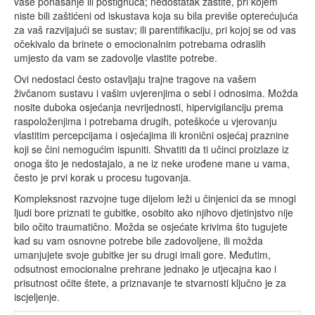
vaše ponašanje ili postignuća; nedostatak zaštite, pri kojem
niste bili zaštićeni od iskustava koja su bila previše opterećujuća
za vaš razvijajući se sustav; ili parentifikaciju, pri kojoj se od vas
očekivalo da brinete o emocionalnim potrebama odraslih
umjesto da vam se zadovolje vlastite potrebe.
Ovi nedostaci često ostavljaju trajne tragove na vašem
živčanom sustavu i vašim uvjerenjima o sebi i odnosima. Možda
nosite duboka osjećanja nevrijednosti, hipervigilanciju prema
raspoloženjima i potrebama drugih, poteškoće u vjerovanju
vlastitim percepcijama i osjećajima ili kronični osjećaj praznine
koji se čini nemogućim ispuniti. Shvatiti da ti učinci proizlaze iz
onoga što je nedostajalo, a ne iz neke urođene mane u vama,
često je prvi korak u procesu tugovanja.
Kompleksnost razvojne tuge dijelom leži u činjenici da se mnogi
ljudi bore priznati te gubitke, osobito ako njihovo djetinjstvo nije
bilo očito traumatično. Možda se osjećate krivima što tugujete
kad su vam osnovne potrebe bile zadovoljene, ili možda
umanjujete svoje gubitke jer su drugi imali gore. Međutim,
odsutnost emocionalne prehrane jednako je utjecajna kao i
prisutnost očite štete, a priznavanje te stvarnosti ključno je za
iscjeljenje.