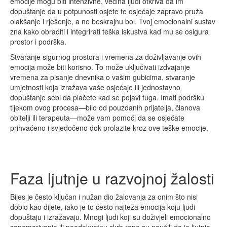
emocije mogu biti intenzivne, većina ljudi otkriva da im
dopuštanje da u potpunosti osjete te osjećaje zapravo pruža
olakšanje i rješenje, a ne beskrajnu bol. Tvoj emocionalni sustav
zna kako obraditi i integrirati teška iskustva kad mu se osigura
prostor i podrška.
Stvaranje sigurnog prostora i vremena za doživljavanje ovih
emocija može biti korisno. To može uključivati izdvajanje
vremena za pisanje dnevnika o vašim gubicima, stvaranje
umjetnosti koja izražava vaše osjećaje ili jednostavno
dopuštanje sebi da plačete kad se pojavi tuga. Imati podršku
tijekom ovog procesa—bilo od pouzdanih prijatelja, članova
obitelji ili terapeuta—može vam pomoći da se osjećate
prihvaćeno i svjedočeno dok prolazite kroz ove teške emocije.
Faza ljutnje u razvojnoj žalosti
Bijes je često ključan i nužan dio žalovanja za onim što nisi
dobio kao dijete, iako je to često najteža emocija koju ljudi
dopuštaju i izražavaju. Mnogi ljudi koji su doživjeli emocionalno
zanemarivanje ili neadekvatnu skrb rano su naučili da je ljutnja