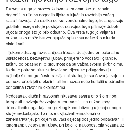
Razvojna tuga je proces žalovanja za onim što je trebalo
dogoditi, a nije se dogodilo tijekom ključnih razdoblja vašeg
rasta i razvoja. Za razliku od konvencionalne tuge, koja oplakuje
gubitak nečega što je postojalo, razvojna tuga priznaje dubok
utjecaj onoga što je bilo odsutno. Ova vrsta tuge je valjana i
nužna, iako može biti zbunjujuće oplakivati nešto što nikada
niste imali.
Tijekom zdravog razvoja djeca trebaju dosljednu emocionalnu
usklađenost, bezuvjetnu ljubav, primjereno vodstvo i granice,
zaštitu od opasnosti te sigurnost da su važna svojim skrbnicima.
Kada te potrebe nisu zadovoljene, djeca se prilagođavaju
najbolje što mogu, često razvijajući strategije suočavanja koje im
pomažu preživjeti u okolini, ali im možda neće koristiti u odraslim
odnosima i životnim okolnostima.
Nedostatak ključnih razvojnih iskustava stvara ono što mnogi
terapeuti nazivaju “razvojnom traumom”—ne nužno zbog
dramatičnih događaja, nego zbog kumulativnog utjecaja onoga
što je nedostajalo. To može uključivati emocionalno
zanemarivanje, pri kojem su vaši osjećaji dosljedno odbacivani ili
ignorirani; uvjetovanu ljubav, pri kojoj je naklonost bila vezana uz