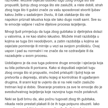
propustili, ljutnju zbog onoga što ste zaslužili, a niste dobili, strah
zbog toga što ti gubici znače za vašu sposobnost stvoriti ljubav
kakvu želite u sadašnjem životu, ili čak olakšanje što ste
napokon priznali iskustva koja ste tako dugo nosili sami. Sve su
te emocije valjane i važne dijelove procesa iscjeljenja.
Mnogi ljudi primjećuju da tuga zbog gubitaka iz djetinjstva dolazi
u valovima, a ne kao stalno iskustvo. Možete imati razdoblja u
kojima se tuga čini neodoljivom, a zatim razdoblja u kojima se
osjećate pomirenije ili mirnije u vezi sa svojom prošlošću. Ovaj
uspon i pad su normalni i ne znače da ne ozdravljate ili da
nazadujete u svom procesu.
Uobičajeno je da ova tuga pokrene druge emocije i sjećanja koja
su bila potisnuta ili poricana. Kako si dopuštaš osjećati tugu
zbog onoga što si propustio, možeš pristupiti i ljutnji koja se
pretvorila u depresiju, strahu kojeg si kontrolirao ili ugađanjem
drugima, ili srami koji te uvjerio da si na neki način zaslužio
tretman koji si dobio. Stvaranje prostora za sve te emocije dio je
sveobuhvatnog iscjeljenja koje razvojna tuga može potaknuti.
Neki se ljudi brinu da, ako počnu tugovati zbog tih gubitaka,
nikada neće prestati plakati ili će ih tuga potpuno obuzeti. Iako