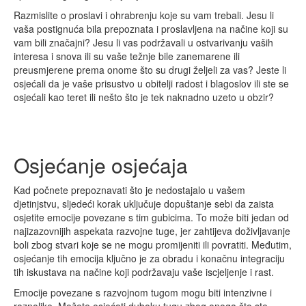
Razmislite o proslavi i ohrabrenju koje su vam trebali. Jesu li
vaša postignuća bila prepoznata i proslavljena na načine koji su
vam bili značajni? Jesu li vas podržavali u ostvarivanju vaših
interesa i snova ili su vaše težnje bile zanemarene ili
preusmjerene prema onome što su drugi željeli za vas? Jeste li
osjećali da je vaše prisustvo u obitelji radost i blagoslov ili ste se
osjećali kao teret ili nešto što je tek naknadno uzeto u obzir?
Osjećanje osjećaja
Kad počnete prepoznavati što je nedostajalo u vašem
djetinjstvu, sljedeći korak uključuje dopuštanje sebi da zaista
osjetite emocije povezane s tim gubicima. To može biti jedan od
najizazovnijih aspekata razvojne tuge, jer zahtijeva doživljavanje
boli zbog stvari koje se ne mogu promijeniti ili povratiti. Međutim,
osjećanje tih emocija ključno je za obradu i konačnu integraciju
tih iskustava na načine koji podržavaju vaše iscjeljenje i rast.
Emocije povezane s razvojnom tugom mogu biti intenzivne i
raznolike. Možete osjećati duboku tugu zbog onoga što ste