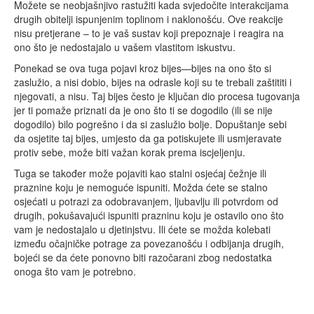
Možete se neobjašnjivo rastužiti kada svjedočite interakcijama
drugih obitelji ispunjenim toplinom i naklonošću. Ove reakcije
nisu pretjerane – to je vaš sustav koji prepoznaje i reagira na
ono što je nedostajalo u vašem vlastitom iskustvu.
Ponekad se ova tuga pojavi kroz bijes—bijes na ono što si
zaslužio, a nisi dobio, bijes na odrasle koji su te trebali zaštititi i
njegovati, a nisu. Taj bijes često je ključan dio procesa tugovanja
jer ti pomaže priznati da je ono što ti se dogodilo (ili se nije
dogodilo) bilo pogrešno i da si zaslužio bolje. Dopuštanje sebi
da osjetite taj bijes, umjesto da ga potiskujete ili usmjeravate
protiv sebe, može biti važan korak prema iscjeljenju.
Tuga se također može pojaviti kao stalni osjećaj čežnje ili
praznine koju je nemoguće ispuniti. Možda ćete se stalno
osjećati u potrazi za odobravanjem, ljubavlju ili potvrdom od
drugih, pokušavajući ispuniti prazninu koju je ostavilo ono što
vam je nedostajalo u djetinjstvu. Ili ćete se možda kolebati
između očajničke potrage za povezanošću i odbijanja drugih,
bojeći se da ćete ponovno biti razočarani zbog nedostatka
onoga što vam je potrebno.