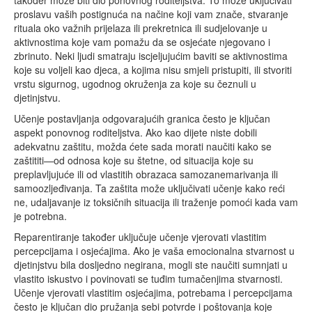
proslavu vaših postignuća na načine koji vam znače, stvaranje
rituala oko važnih prijelaza ili prekretnica ili sudjelovanje u
aktivnostima koje vam pomažu da se osjećate njegovano i
zbrinuto. Neki ljudi smatraju iscjeljujućim baviti se aktivnostima
koje su voljeli kao djeca, a kojima nisu smjeli pristupiti, ili stvoriti
vrstu sigurnog, ugodnog okruženja za koje su čeznuli u
djetinjstvu.
Učenje postavljanja odgovarajućih granica često je ključan
aspekt ponovnog roditeljstva. Ako kao dijete niste dobili
adekvatnu zaštitu, možda ćete sada morati naučiti kako se
zaštititi—od odnosa koje su štetne, od situacija koje su
preplavljujuće ili od vlastitih obrazaca samozanemarivanja ili
samoozljeđivanja. Ta zaštita može uključivati učenje kako reći
ne, udaljavanje iz toksičnih situacija ili traženje pomoći kada vam
je potrebna.
Reparentiranje također uključuje učenje vjerovati vlastitim
percepcijama i osjećajima. Ako je vaša emocionalna stvarnost u
djetinjstvu bila dosljedno negirana, mogli ste naučiti sumnjati u
vlastito iskustvo i povinovati se tuđim tumačenjima stvarnosti.
Učenje vjerovati vlastitim osjećajima, potrebama i percepcijama
često je ključan dio pružanja sebi potvrde i poštovanja koje