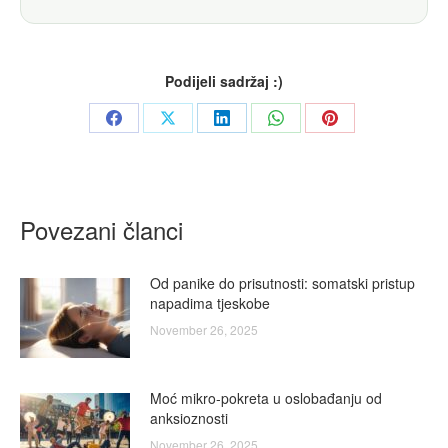
Podijeli sadržaj :)
Share
Share
Share
Share
Share
on
on
on
on
on
Facebook
X
LinkedIn
WhatsApp
Pinterest
Povezani članci
Od panike do prisutnosti: somatski pristup
napadima tjeskobe
November 26, 2025
Moć mikro-pokreta u oslobađanju od
anksioznosti
November 26, 2025