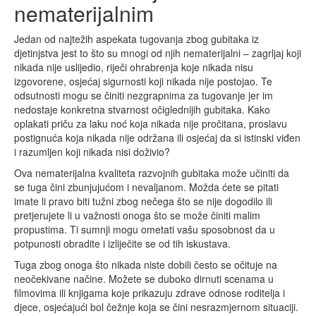
nematerijalnim
Jedan od najtežih aspekata tugovanja zbog gubitaka iz
djetinjstva jest to što su mnogi od njih nematerijalni – zagrljaj koji
nikada nije uslijedio, riječi ohrabrenja koje nikada nisu
izgovorene, osjećaj sigurnosti koji nikada nije postojao. Te
odsutnosti mogu se činiti nezgrapnima za tugovanje jer im
nedostaje konkretna stvarnost očiglednijih gubitaka. Kako
oplakati priču za laku noć koja nikada nije pročitana, proslavu
postignuća koja nikada nije održana ili osjećaj da si istinski viđen
i razumljen koji nikada nisi doživio?
Ova nematerijalna kvaliteta razvojnih gubitaka može učiniti da
se tuga čini zbunjujućom i nevaljanom. Možda ćete se pitati
imate li pravo biti tužni zbog nečega što se nije dogodilo ili
pretjerujete li u važnosti onoga što se može činiti malim
propustima. Ti sumnji mogu ometati vašu sposobnost da u
potpunosti obradite i izliječite se od tih iskustava.
Tuga zbog onoga što nikada niste dobili često se očituje na
neočekivane načine. Možete se duboko dirnuti scenama u
filmovima ili knjigama koje prikazuju zdrave odnose roditelja i
djece, osjećajući bol čežnje koja se čini nesrazmjernom situaciji.