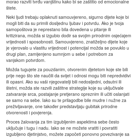
morao razviti tvrđu vanjštinu kako bi se zaštitio od emocionalne
štete.
Neki ljudi trebaju oplaknuti samouvjereno, sigurno dijete koje bi
mogli biti da su primili dosljednu ljubav i potvrdu. Ako je tvoja
samopoštova je neprestano bila dovedena u pitanje ili
kritizirana, možda si izgubio dodir sa svojim prirodnim osjećajem
vrijednosti i sposobnosti. Samouvjereno, znatiželjno dijete koje
je vjerovalo u vlastitu vrijednost i potencijal možda se povuklo u
drugi plan, zamijenjeno sumnjom u sebe i potrebom za
vanjskom potvrdom.
Možda tugujete za pouzdanim, otvorenim djetetom koje ste bili
prije nego što ste naučili da svijet i odnosi mogu biti nepredvidivi
ili opasni. Ako su vaši njegovatelji bili nedosljedni, odsutni ili
štetni, možda ste razvili zaštitne strategije koje su uključivale
zatvaranje srca, postajanje pretjerano opreznim ili učiti oslanjati
se samo na sebe. Iako su te prilagodbe bile mudre i nužne za
preživljavanje, one također predstavljaju gubitak prirodne
otvorenosti i povjerenja.
Proces žalovanja za tim izgubljenim aspektima sebe često
uključuje i tugu i nadu. Iako se ne možete vratiti i povratiti
izgubljeno djetinjstvo, možete započeti ponovno povezivanje sa