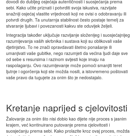
dovodi do dubljeg osjećaja autentičnosti i suosjećanja prema
sebi. Kako učite priznati i potvrditi svoja iskustva, razvijate
snažniji osjećaj vlastite vrijednosti koji ne ovisi o odobravanju ili
potvrdi drugih. Ta unutarnja stabilnost često postaje temelj za
stvaranje ljubavi i povezanosti kakvu ste oduvijek željeli.
Integracija također uključuje razvijanje složenijeg i suosjećajnijeg
razumijevanja vaših skrbnika i sustava koji su oblikovali vaše
djetinjstvo. To ne znači opravdavati štetno ponašanje ili
umanjivati vaše gubitke, nego razumjeti da većina ljudi daje sve
od sebe s resursima i razinom svijesti koje imaju na
raspolaganju. Ovo razumijevanje može pomoći smanjiti teret
ljutnje i ogorčenja koji ste možda nosili, a istovremeno poštovati
vaše pravo da tugujete za onim što je nedostajalo.
Kretanje naprijed s cjelovitosti
Žalovanje za onim što nisi dobio kao dijete nije proces s jasnim
krajem, već kontinuirano putovanje prema cjelovitosti i
suosjećanju prema sebi. Kako prolazite kroz ovaj proces, možda