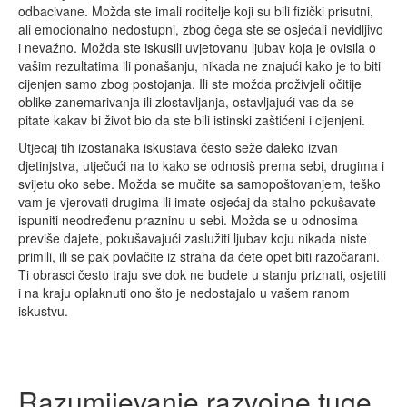
odbacivane. Možda ste imali roditelje koji su bili fizički prisutni,
ali emocionalno nedostupni, zbog čega ste se osjećali nevidljivo
i nevažno. Možda ste iskusili uvjetovanu ljubav koja je ovisila o
vašim rezultatima ili ponašanju, nikada ne znajući kako je to biti
cijenjen samo zbog postojanja. Ili ste možda proživjeli očitije
oblike zanemarivanja ili zlostavljanja, ostavljajući vas da se
pitate kakav bi život bio da ste bili istinski zaštićeni i cijenjeni.
Utjecaj tih izostanaka iskustava često seže daleko izvan
djetinjstva, utječući na to kako se odnosiš prema sebi, drugima i
svijetu oko sebe. Možda se mučite sa samopoštovanjem, teško
vam je vjerovati drugima ili imate osjećaj da stalno pokušavate
ispuniti neodređenu prazninu u sebi. Možda se u odnosima
previše dajete, pokušavajući zaslužiti ljubav koju nikada niste
primili, ili se pak povlačite iz straha da ćete opet biti razočarani.
Ti obrasci često traju sve dok ne budete u stanju priznati, osjetiti
i na kraju oplaknuti ono što je nedostajalo u vašem ranom
iskustvu.
Razumijevanje razvojne tuge