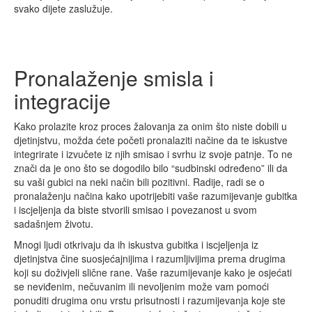
svako dijete zaslužuje.
Pronalaženje smisla i
integracije
Kako prolazite kroz proces žalovanja za onim što niste dobili u
djetinjstvu, možda ćete početi pronalaziti načine da te iskustve
integrirate i izvučete iz njih smisao i svrhu iz svoje patnje. To ne
znači da je ono što se dogodilo bilo “sudbinski određeno” ili da
su vaši gubici na neki način bili pozitivni. Radije, radi se o
pronalaženju načina kako upotrijebiti vaše razumijevanje gubitka
i iscjeljenja da biste stvorili smisao i povezanost u svom
sadašnjem životu.
Mnogi ljudi otkrivaju da ih iskustva gubitka i iscjeljenja iz
djetinjstva čine suosjećajnijima i razumljivijima prema drugima
koji su doživjeli slične rane. Vaše razumijevanje kako je osjećati
se neviđenim, nečuvanim ili nevoljenim može vam pomoći
ponuditi drugima onu vrstu prisutnosti i razumijevanja koje ste