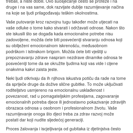
trebali, a niste dobili. Ovo suosjećanje često se proteže i na
druge i na vas same, dok razvijate dublje razumijevanje načina
na koje se ljudi prilagođavaju teškim okolnostima.
Vaše putovanje kroz razvojnu tugu također može utjecati na
vaše odluke o tome kako stvarati i održavati odnose. Nakon što
ste iskusili što se događa kada emocionalne potrebe nisu
zadovoljene, možda ćete biti posvećeniji stvaranju odnosa koji
su obilježeni emocionalnom iskrenošću, međusobnom
podrškom i istinskom brigom. Možda ćete biti vještiji u
prepoznavanju zdrave naspram nezdrave dinamike odnosa te
posvećeniji tome da se okružite ljudima koji vas vide i cijene
onakvima kakvi zaista jeste.
Neki ljudi otkrivaju da ih njihova iskustva potiču da rade na tome
da spriječe druge da dožive slične gubitke. To može uključivati
roditeljstvo usmjereno na emocionalnu usklađenost i
povezanost, rad u pomagateljskim profesijama, zagovaranje
emocionalnih potreba djece ili jednostavno pokazivanje zdravijih
obrazaca odnosa u osobnom i profesionalnom životu. Vaše
razumijevanje onoga što djeci treba za zdrav razvoj može
postati dar koji nudite sljedećoj generaciji.
Proces žalovanja i iscjeljivanja od gubitaka iz djetinjstva često