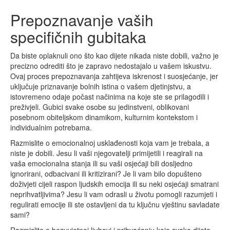
Prepoznavanje vaših
specifičnih gubitaka
Da biste oplaknuli ono što kao dijete nikada niste dobili, važno je
precizno odrediti što je zapravo nedostajalo u vašem iskustvu.
Ovaj proces prepoznavanja zahtijeva iskrenost i suosjećanje, jer
uključuje priznavanje bolnih istina o vašem djetinjstvu, a
istovremeno odaje počast načinima na koje ste se prilagodili i
preživjeli. Gubici svake osobe su jedinstveni, oblikovani
posebnom obiteljskom dinamikom, kulturnim kontekstom i
individualnim potrebama.
Razmislite o emocionalnoj usklađenosti koja vam je trebala, a
niste je dobili. Jesu li vaši njegovatelji primijetili i reagirali na
vaša emocionalna stanja ili su vaši osjećaji bili dosljedno
ignorirani, odbacivani ili kritizirani? Je li vam bilo dopušteno
doživjeti cijeli raspon ljudskih emocija ili su neki osjećaji smatrani
neprihvatljivima? Jesu li vam odrasli u životu pomogli razumjeti i
regulirati emocije ili ste ostavljeni da tu ključnu vještinu savladate
sami?
Razmislite o bezuvjetnoj ljubavi i prihvaćanju koje svako dijete