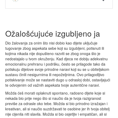
Ožalošćujuće izgubljeno ja
Dio žalovanja za onim što nisi dobio kao dijete uključuje
tugovanje zbog aspekata sebe koji su izgubljeni, potisnuti ili
kojima nikada nije dopušteno razviti se zbog onoga što je
nedostajalo u tvom okruženju. Kad djeca ne dobiju adekvatnu
emocionalnu prehranu i podršku, često se prilagode tako da
potiskuju dijelove svoje prirodne naravi koji su se u obiteljskom
sustavu činili nesigurnima ili nepoželjnima. Ovo prilagodljivo
potiskivanje može se nastaviti dugo u odrasloj dobi, ostavljajući
te odvojenim od važnih aspekata tvoje autentične naravi.
Možda ćeš morati oplaknuti spontano, radosno dijete koje si
nekada bio prije nego što si naučio da je tvoja razigranost
previše za odrasle oko tebe. Možda si bio prirodno izražajan i
kreativan, ali si naučio suzdržavati te osobine jer ih tvoja obitelj
nije cijenila niti slavila. Možda si bio osjetljiv i empatičan, ali si