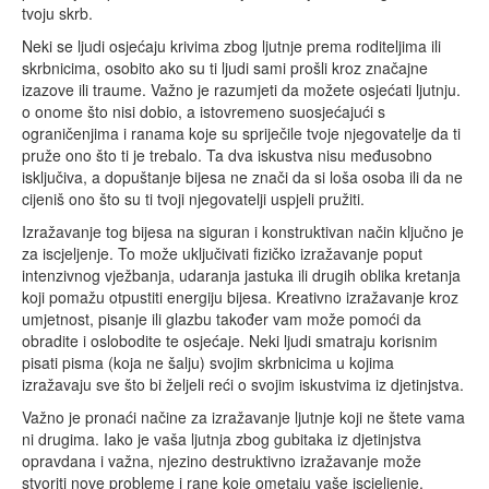
tvoju skrb.
Neki se ljudi osjećaju krivima zbog ljutnje prema roditeljima ili
skrbnicima, osobito ako su ti ljudi sami prošli kroz značajne
izazove ili traume. Važno je razumjeti da možete osjećati ljutnju.
o onome što nisi dobio, a istovremeno suosjećajući s
ograničenjima i ranama koje su spriječile tvoje njegovatelje da ti
pruže ono što ti je trebalo. Ta dva iskustva nisu međusobno
isključiva, a dopuštanje bijesa ne znači da si loša osoba ili da ne
cijeniš ono što su ti tvoji njegovatelji uspjeli pružiti.
Izražavanje tog bijesa na siguran i konstruktivan način ključno je
za iscjeljenje. To može uključivati fizičko izražavanje poput
intenzivnog vježbanja, udaranja jastuka ili drugih oblika kretanja
koji pomažu otpustiti energiju bijesa. Kreativno izražavanje kroz
umjetnost, pisanje ili glazbu također vam može pomoći da
obradite i oslobodite te osjećaje. Neki ljudi smatraju korisnim
pisati pisma (koja ne šalju) svojim skrbnicima u kojima
izražavaju sve što bi željeli reći o svojim iskustvima iz djetinjstva.
Važno je pronaći načine za izražavanje ljutnje koji ne štete vama
ni drugima. Iako je vaša ljutnja zbog gubitaka iz djetinjstva
opravdana i važna, njezino destruktivno izražavanje može
stvoriti nove probleme i rane koje ometaju vaše iscjeljenje.