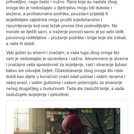
prihvatljivo, nego često i nužno. Rane koje su nastale zbog
onoga što je nedostajalo u djetinjstvu mogu biti duboke i
složene, a profesionalna podrška, pouzdani prijatelji ili
iscjeliteljske zajednice mogu pružiti svjedočanstvo i
razumijevanje koji ovaj težak proces čine podnošljivijim. Ne
morate se liječiti sami, a traženje pomoći samo je po sebi oblik
ponovnog roditeljstva – pružanje podrške i brige koje ste trebali,
a niste ih dobili.
Vaši gubici su stvarni i značajni, a vaša tuga zbog onoga što
vam je nedostajalo je opravdana i važna. Istovremeno je stvarna
i značajna vaša sposobnost za iscjeljenje, rast i stvaranje ljubavi
kakvu ste oduvijek željeli. Ožalošćavanje zbog onoga što niste
dobili kao dijete u konačnici znači odati počast i vašim ranama i
vašoj snazi, i vašim gubicima i vašem potencijalu za stvaranje
nečeg drugačijeg u budućnosti. Tada ste zaslužili bolje, a sada
zaslužujete iscjeljenje i cjelovitost.