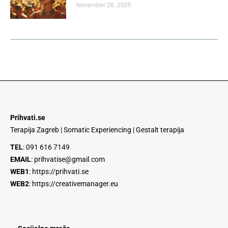
November 26, 2025
Prihvati.se
Terapija Zagreb | Somatic Experiencing | Gestalt terapija
TEL
:
091 616 7149
EMAIL
:
prihvatise@gmail.com
WEB1
:
https://prihvati.se
WEB2
:
https://creativemanager.eu