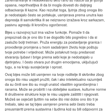
opasna, neprihvatljiva ili da bi mogla dovesti do daljnjeg
odbacivanja ili kazne. Kao rezultat toga, ljutnja zbog onoga što
je nedostajalo često se potiskuje, usmjerava prema unutra kao
depresija ili samokritika ili se neizravno izražava kroz sarkazam,
pasivnu agresiju ili kroničnu ogorčenost.
Bijes u razvojnoj tuzi ima važne funkcije. Pomaže ti da
prepoznaš da je ono što ti se dogodilo bilo pogrešno i da si
zaslužio bolji tretman. Pruža energiju za postavljanje granica i
provođenje promjena u tvom sadašnjem životu koje poštuju
tvoje potrebe i vrijednost. Može potaknuti tvoju predanost
stvaranju ljubavi i brige prema sebi koje je nedostajalo u
djetinjstvu. I često otvara put drugim emocijama, uključujući
tugu, a na kraju suosjećanje i oprost.
Ovaj bijes može biti usmjeren na tvoje roditelje ili skrbnike zbog
onoga što nisu uspjeli pružiti, čak i ako intelektualno razumiješ
da su činili sve što su mogli unatoč vlastitim ograničenjima i
ranama. Može se proširiti i na obiteljske sustave, kulturne norme
ili društvene strukture koje te nisu uspjele zaštititi i njegovati.
Možeš se osjećati ljutitim na sebe što nisi dobio ono što ti je
trebalo, iako se taj bijes usmjeren prema sebi često treba
preusmjeriti prema sustavima i ljudima koji su bili odgovorni za