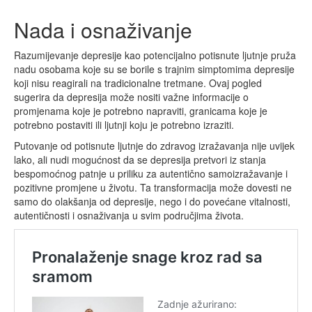
Nada i osnaživanje
Razumijevanje depresije kao potencijalno potisnute ljutnje pruža
nadu osobama koje su se borile s trajnim simptomima depresije
koji nisu reagirali na tradicionalne tretmane. Ovaj pogled
sugerira da depresija može nositi važne informacije o
promjenama koje je potrebno napraviti, granicama koje je
potrebno postaviti ili ljutnji koju je potrebno izraziti.
Putovanje od potisnute ljutnje do zdravog izražavanja nije uvijek
lako, ali nudi mogućnost da se depresija pretvori iz stanja
bespomoćnog patnje u priliku za autentično samoizražavanje i
pozitivne promjene u životu. Ta transformacija može dovesti ne
samo do olakšanja od depresije, nego i do povećane vitalnosti,
autentičnosti i osnaživanja u svim područjima života.