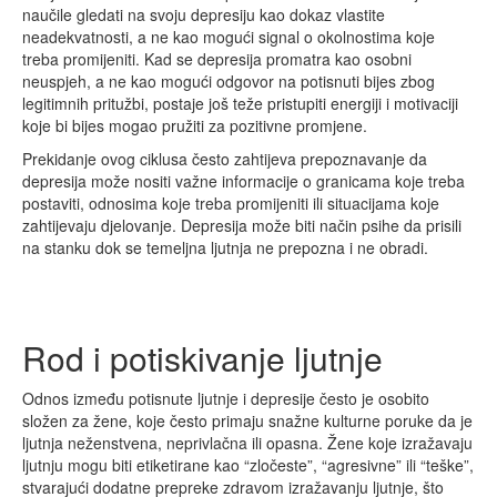
naučile gledati na svoju depresiju kao dokaz vlastite
neadekvatnosti, a ne kao mogući signal o okolnostima koje
treba promijeniti. Kad se depresija promatra kao osobni
neuspjeh, a ne kao mogući odgovor na potisnuti bijes zbog
legitimnih pritužbi, postaje još teže pristupiti energiji i motivaciji
koje bi bijes mogao pružiti za pozitivne promjene.
Prekidanje ovog ciklusa često zahtijeva prepoznavanje da
depresija može nositi važne informacije o granicama koje treba
postaviti, odnosima koje treba promijeniti ili situacijama koje
zahtijevaju djelovanje. Depresija može biti način psihe da prisili
na stanku dok se temeljna ljutnja ne prepozna i ne obradi.
Rod i potiskivanje ljutnje
Odnos između potisnute ljutnje i depresije često je osobito
složen za žene, koje često primaju snažne kulturne poruke da je
ljutnja neženstvena, neprivlačna ili opasna. Žene koje izražavaju
ljutnju mogu biti etiketirane kao “zločeste”, “agresivne” ili “teške”,
stvarajući dodatne prepreke zdravom izražavanju ljutnje, što