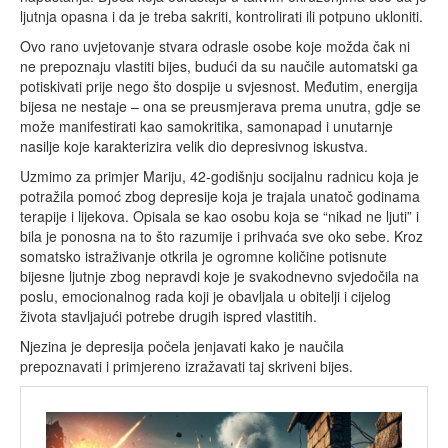
ljutnja opasna i da je treba sakriti, kontrolirati ili potpuno ukloniti.
Ovo rano uvjetovanje stvara odrasle osobe koje možda čak ni
ne prepoznaju vlastiti bijes, budući da su naučile automatski ga
potiskivati prije nego što dospije u svjesnost. Međutim, energija
bijesa ne nestaje – ona se preusmjerava prema unutra, gdje se
može manifestirati kao samokritika, samonapad i unutarnje
nasilje koje karakterizira velik dio depresivnog iskustva.
Uzmimo za primjer Mariju, 42-godišnju socijalnu radnicu koja je
potražila pomoć zbog depresije koja je trajala unatoč godinama
terapije i lijekova. Opisala se kao osobu koja se “nikad ne ljuti” i
bila je ponosna na to što razumije i prihvaća sve oko sebe. Kroz
somatsko istraživanje otkrila je ogromne količine potisnute
bijesne ljutnje zbog nepravdi koje je svakodnevno svjedočila na
poslu, emocionalnog rada koji je obavljala u obitelji i cijelog
života stavljajući potrebe drugih ispred vlastitih.
Njezina je depresija počela jenjavati kako je naučila
prepoznavati i primjereno izražavati taj skriveni bijes.