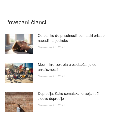
on
on
on
on
on
Facebook
X
LinkedIn
WhatsApp
Pinterest
Povezani članci
Od panike do prisutnosti: somatski pristup
napadima tjeskobe
November 26, 2025
Moć mikro-pokreta u oslobađanju od
anksioznosti
November 26, 2025
Depresija: Kako somatska terapija ruši
zidove depresije
November 26, 2025