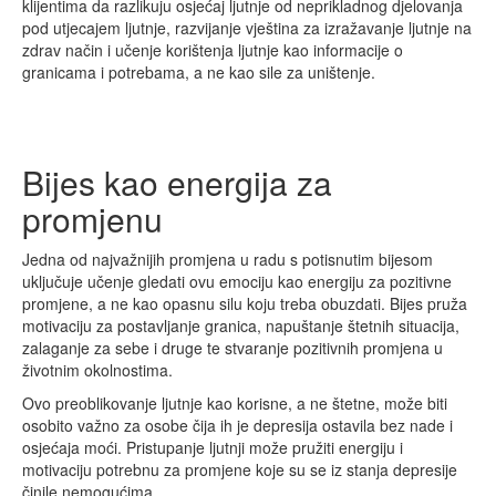
klijentima da razlikuju osjećaj ljutnje od neprikladnog djelovanja
pod utjecajem ljutnje, razvijanje vještina za izražavanje ljutnje na
zdrav način i učenje korištenja ljutnje kao informacije o
granicama i potrebama, a ne kao sile za uništenje.
Bijes kao energija za
promjenu
Jedna od najvažnijih promjena u radu s potisnutim bijesom
uključuje učenje gledati ovu emociju kao energiju za pozitivne
promjene, a ne kao opasnu silu koju treba obuzdati. Bijes pruža
motivaciju za postavljanje granica, napuštanje štetnih situacija,
zalaganje za sebe i druge te stvaranje pozitivnih promjena u
životnim okolnostima.
Ovo preoblikovanje ljutnje kao korisne, a ne štetne, može biti
osobito važno za osobe čija ih je depresija ostavila bez nade i
osjećaja moći. Pristupanje ljutnji može pružiti energiju i
motivaciju potrebnu za promjene koje su se iz stanja depresije
činile nemogućima.