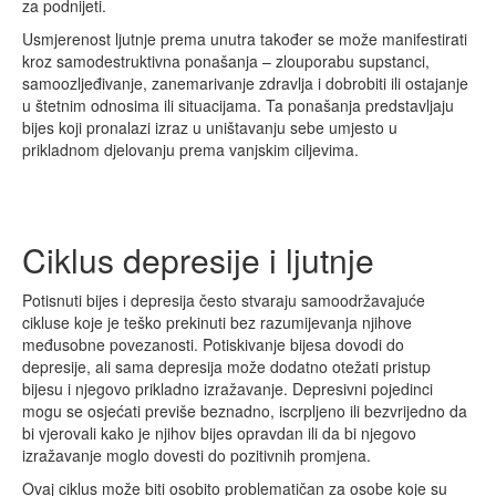
za podnijeti.
Usmjerenost ljutnje prema unutra također se može manifestirati
kroz samodestruktivna ponašanja – zlouporabu supstanci,
samoozljeđivanje, zanemarivanje zdravlja i dobrobiti ili ostajanje
u štetnim odnosima ili situacijama. Ta ponašanja predstavljaju
bijes koji pronalazi izraz u uništavanju sebe umjesto u
prikladnom djelovanju prema vanjskim ciljevima.
Ciklus depresije i ljutnje
Potisnuti bijes i depresija često stvaraju samoodržavajuće
cikluse koje je teško prekinuti bez razumijevanja njihove
međusobne povezanosti. Potiskivanje bijesa dovodi do
depresije, ali sama depresija može dodatno otežati pristup
bijesu i njegovo prikladno izražavanje. Depresivni pojedinci
mogu se osjećati previše beznadno, iscrpljeno ili bezvrijedno da
bi vjerovali kako je njihov bijes opravdan ili da bi njegovo
izražavanje moglo dovesti do pozitivnih promjena.
Ovaj ciklus može biti osobito problematičan za osobe koje su