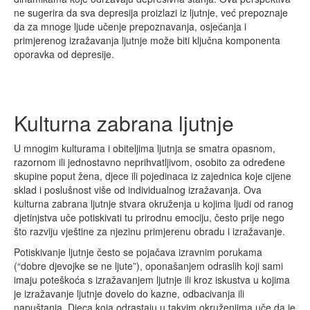
ne sugerira da sva depresija proizlazi iz ljutnje, već prepoznaje
da za mnoge ljude učenje prepoznavanja, osjećanja i
primjerenog izražavanja ljutnje može biti ključna komponenta
oporavka od depresije.
Kulturna zabrana ljutnje
U mnogim kulturama i obiteljima ljutnja se smatra opasnom,
razornom ili jednostavno neprihvatljivom, osobito za određene
skupine poput žena, djece ili pojedinaca iz zajednica koje cijene
sklad i poslušnost više od individualnog izražavanja. Ova
kulturna zabrana ljutnje stvara okruženja u kojima ljudi od ranog
djetinjstva uče potiskivati tu prirodnu emociju, često prije nego
što razviju vještine za njezinu primjerenu obradu i izražavanje.
Potiskivanje ljutnje često se pojačava izravnim porukama
(“dobre djevojke se ne ljute”), oponašanjem odraslih koji sami
imaju poteškoća s izražavanjem ljutnje ili kroz iskustva u kojima
je izražavanje ljutnje dovelo do kazne, odbacivanja ili
napuštanja. Djeca koja odrastaju u takvim okruženjima uče da je