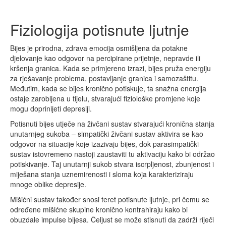
Fiziologija potisnute ljutnje
Bijes je prirodna, zdrava emocija osmišljena da potakne
djelovanje kao odgovor na percipirane prijetnje, nepravde ili
kršenja granica. Kada se primjereno izrazi, bijes pruža energiju
za rješavanje problema, postavljanje granica i samozaštitu.
Međutim, kada se bijes kronično potiskuje, ta snažna energija
ostaje zarobljena u tijelu, stvarajući fiziološke promjene koje
mogu doprinijeti depresiji.
Potisnuti bijes utječe na živčani sustav stvarajući kronična stanja
unutarnjeg sukoba – simpatički živčani sustav aktivira se kao
odgovor na situacije koje izazivaju bijes, dok parasimpatički
sustav istovremeno nastoji zaustaviti tu aktivaciju kako bi održao
potiskivanje. Taj unutarnji sukob stvara iscrpljenost, zbunjenost i
miješana stanja uznemirenosti i sloma koja karakteriziraju
mnoge oblike depresije.
Mišićni sustav također snosi teret potisnute ljutnje, pri čemu se
određene mišićne skupine kronično kontrahiraju kako bi
obuzdale impulse bijesa. Čeljust se može stisnuti da zadrži riječi