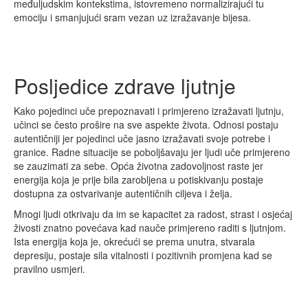
međuljudskim kontekstima, istovremeno normalizirajući tu
emociju i smanjujući sram vezan uz izražavanje bijesa.
Posljedice zdrave ljutnje
Kako pojedinci uče prepoznavati i primjereno izražavati ljutnju,
učinci se često prošire na sve aspekte života. Odnosi postaju
autentičniji jer pojedinci uče jasno izražavati svoje potrebe i
granice. Radne situacije se poboljšavaju jer ljudi uče primjereno
se zauzimati za sebe. Opća životna zadovoljnost raste jer
energija koja je prije bila zarobljena u potiskivanju postaje
dostupna za ostvarivanje autentičnih ciljeva i želja.
Mnogi ljudi otkrivaju da im se kapacitet za radost, strast i osjećaj
živosti znatno povećava kad nauče primjereno raditi s ljutnjom.
Ista energija koja je, okrećući se prema unutra, stvarala
depresiju, postaje sila vitalnosti i pozitivnih promjena kad se
pravilno usmjeri.