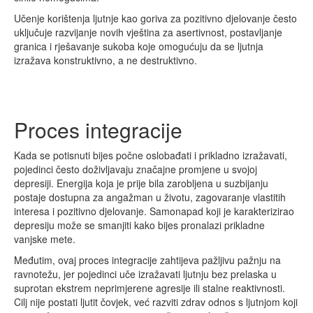
Učenje korištenja ljutnje kao goriva za pozitivno djelovanje često
uključuje razvijanje novih vještina za asertivnost, postavljanje
granica i rješavanje sukoba koje omogućuju da se ljutnja
izražava konstruktivno, a ne destruktivno.
Proces integracije
Kada se potisnuti bijes počne oslobađati i prikladno izražavati,
pojedinci često doživljavaju značajne promjene u svojoj
depresiji. Energija koja je prije bila zarobljena u suzbijanju
postaje dostupna za angažman u životu, zagovaranje vlastitih
interesa i pozitivno djelovanje. Samonapad koji je karakterizirao
depresiju može se smanjiti kako bijes pronalazi prikladne
vanjske mete.
Međutim, ovaj proces integracije zahtijeva pažljivu pažnju na
ravnotežu, jer pojedinci uče izražavati ljutnju bez prelaska u
suprotan ekstrem neprimjerene agresije ili stalne reaktivnosti.
Cilj nije postati ljutit čovjek, već razviti zdrav odnos s ljutnjom koji