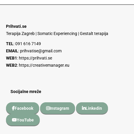
Prihvati.se
Terapija Zagreb | Somatic Experiencing | Gestalt terapija
TEL
:
091 616 7149
EMAIL
:
prihvatise@gmail.com
WEB1
:
https://prihvati.se
WEB2
:
https://creativemanager.eu
Socijalne mreže
Facebook
Instagram
Linkedin
YouTube