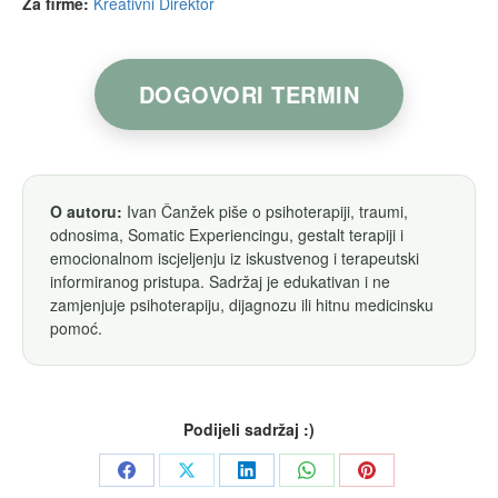
Za firme:
Kreativni Direktor
DOGOVORI TERMIN
O autoru:
Ivan Čanžek piše o psihoterapiji, traumi,
odnosima, Somatic Experiencingu, gestalt terapiji i
emocionalnom iscjeljenju iz iskustvenog i terapeutski
informiranog pristupa. Sadržaj je edukativan i ne
zamjenjuje psihoterapiju, dijagnozu ili hitnu medicinsku
pomoć.
Podijeli sadržaj :)
Share
Share
Share
Share
Share