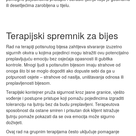
ili desetljećima zarobljena u tijelu.
Terapijski spremnik za bijes
Rad na terapiji potisnutog bijesa zahtijeva stvaranje izuzetno
sigurnih okvira u kojima pojedinci mogu istražiti ovu potencijalno
preplavljujuću emociju bez osjećaja opasnosti ili gubitka
kontrole. Mnogi ljudi s potisnutim bijesom imaju strahove od
onoga što bi se moglo dogoditi ako dopuste sebi da ga u
potpunosti osjete – strahove od nasilja, uništavanja odnosa ili
preplavljenosti bijesom.
Terapijski kontejner pruža sigurnost kroz jasne granice, vješto
vođenje i postupne pristupe koji pomažu pojedincima izgraditi
toleranciju na ljutnju bez da budu preplavljeni. Terapeutova
sposobnost da ostane smiren i prisutan dok klijent istražuje
ljutnju pomaže pokazati da se ova emocija može sigurno
doživjeti.
Ovaj rad na grupnim terapijama često uključuje pomaganje