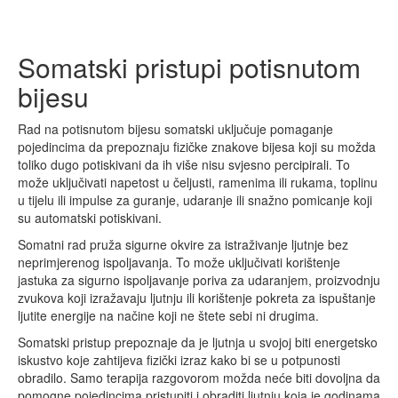
Somatski pristupi potisnutom
bijesu
Rad na potisnutom bijesu somatski uključuje pomaganje
pojedincima da prepoznaju fizičke znakove bijesa koji su možda
toliko dugo potiskivani da ih više nisu svjesno percipirali. To
može uključivati napetost u čeljusti, ramenima ili rukama, toplinu
u tijelu ili impulse za guranje, udaranje ili snažno pomicanje koji
su automatski potiskivani.
Somatni rad pruža sigurne okvire za istraživanje ljutnje bez
neprimjerenog ispoljavanja. To može uključivati korištenje
jastuka za sigurno ispoljavanje poriva za udaranjem, proizvodnju
zvukova koji izražavaju ljutnju ili korištenje pokreta za ispuštanje
ljutite energije na načine koji ne štete sebi ni drugima.
Somatski pristup prepoznaje da je ljutnja u svojoj biti energetsko
iskustvo koje zahtijeva fizički izraz kako bi se u potpunosti
obradilo. Samo terapija razgovorom možda neće biti dovoljna da
pomogne pojedincima pristupiti i obraditi ljutnju koja je godinama