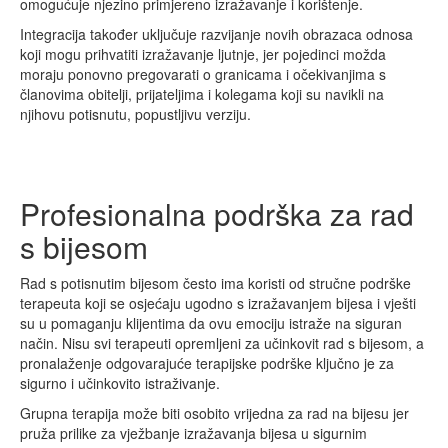
omogućuje njezino primjereno izražavanje i korištenje.
Integracija također uključuje razvijanje novih obrazaca odnosa
koji mogu prihvatiti izražavanje ljutnje, jer pojedinci možda
moraju ponovno pregovarati o granicama i očekivanjima s
članovima obitelji, prijateljima i kolegama koji su navikli na
njihovu potisnutu, popustljivu verziju.
Profesionalna podrška za rad
s bijesom
Rad s potisnutim bijesom često ima koristi od stručne podrške
terapeuta koji se osjećaju ugodno s izražavanjem bijesa i vješti
su u pomaganju klijentima da ovu emociju istraže na siguran
način. Nisu svi terapeuti opremljeni za učinkovit rad s bijesom, a
pronalaženje odgovarajuće terapijske podrške ključno je za
sigurno i učinkovito istraživanje.
Grupna terapija može biti osobito vrijedna za rad na bijesu jer
pruža prilike za vježbanje izražavanja bijesa u sigurnim