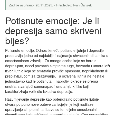
Zadnje ažurirano: 26.11.2025. · Pregledao: Ivan Čanžek
Potisnute emocije: Je li
depresija samo skriveni
bijes?
Potisnute emocije. Odnos između potisnute ljutnje i depresije
predstavlja jednu od najdubljih i najmanje shvaćenih dinamika u
emocionalnom zdravlju. Za mnoge osobe koje se bore s
depresijom, ispod poznatih simptoma tuge, beznađa i umora leži
izvor ljutnje koja se smatrala previše opasnom, neprikladnom ili
preplavljujućom za izražavanje. Ta skrivena ljutnja ne nestaje
jednostavno kad je potisnuta – naprotiv, okreće se prema
unutra, stvarajući samonapad i unutarnju kritiku koji
karakteriziraju velik dio iskustva depresije.
Razumijevanje depresije kao potencijalno potisnute ljutnje
otvara potpuno nove puteve za iscjeljenje koji nadilaze
upravljanje simptomima i bave se temeljnim emocionalnim
dinamikama koje održavaju depresivna stanja. Ova perspektiva