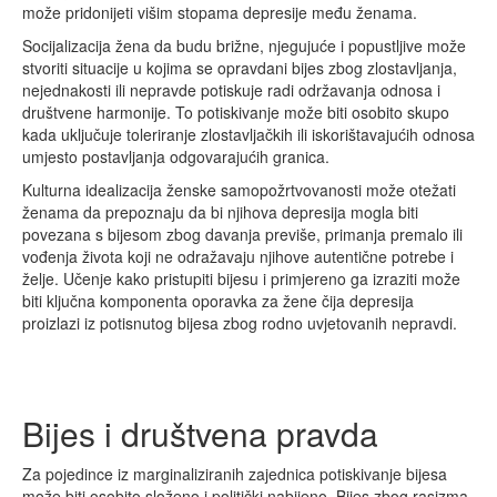
može pridonijeti višim stopama depresije među ženama.
Socijalizacija žena da budu brižne, njegujuće i popustljive može
stvoriti situacije u kojima se opravdani bijes zbog zlostavljanja,
nejednakosti ili nepravde potiskuje radi održavanja odnosa i
društvene harmonije. To potiskivanje može biti osobito skupo
kada uključuje toleriranje zlostavljačkih ili iskorištavajućih odnosa
umjesto postavljanja odgovarajućih granica.
Kulturna idealizacija ženske samopožrtvovanosti može otežati
ženama da prepoznaju da bi njihova depresija mogla biti
povezana s bijesom zbog davanja previše, primanja premalo ili
vođenja života koji ne odražavaju njihove autentične potrebe i
želje. Učenje kako pristupiti bijesu i primjereno ga izraziti može
biti ključna komponenta oporavka za žene čija depresija
proizlazi iz potisnutog bijesa zbog rodno uvjetovanih nepravdi.
Bijes i društvena pravda
Za pojedince iz marginaliziranih zajednica potiskivanje bijesa
može biti osobito složeno i politički nabijeno. Bijes zbog rasizma,