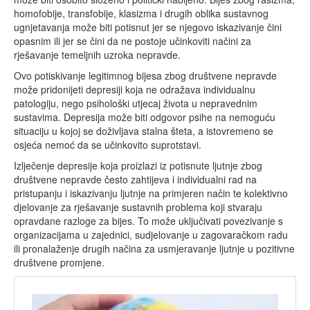
homofobije, transfobije, klasizma i drugih oblika sustavnog
ugnjetavanja može biti potisnut jer se njegovo iskazivanje čini
opasnim ili jer se čini da ne postoje učinkoviti načini za
rješavanje temeljnih uzroka nepravde.
Ovo potiskivanje legitimnog bijesa zbog društvene nepravde
može pridonijeti depresiji koja ne odražava individualnu
patologiju, nego psihološki utjecaj života u nepravednim
sustavima. Depresija može biti odgovor psihe na nemoguću
situaciju u kojoj se doživljava stalna šteta, a istovremeno se
osjeća nemoć da se učinkovito suprotstavi.
Izlječenje depresije koja proizlazi iz potisnute ljutnje zbog
društvene nepravde često zahtijeva i individualni rad na
pristupanju i iskazivanju ljutnje na primjeren način te kolektivno
djelovanje za rješavanje sustavnih problema koji stvaraju
opravdane razloge za bijes. To može uključivati povezivanje s
organizacijama u zajednici, sudjelovanje u zagovaračkom radu
ili pronalaženje drugih načina za usmjeravanje ljutnje u pozitivne
društvene promjene.