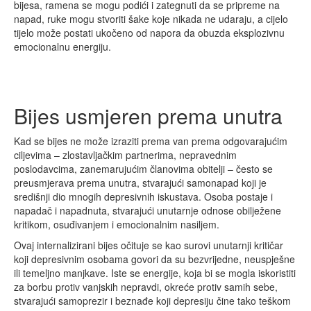
bijesa, ramena se mogu podići i zategnuti da se pripreme na
napad, ruke mogu stvoriti šake koje nikada ne udaraju, a cijelo
tijelo može postati ukočeno od napora da obuzda eksplozivnu
emocionalnu energiju.
Bijes usmjeren prema unutra
Kad se bijes ne može izraziti prema van prema odgovarajućim
ciljevima – zlostavljačkim partnerima, nepravednim
poslodavcima, zanemarujućim članovima obitelji – često se
preusmjerava prema unutra, stvarajući samonapad koji je
središnji dio mnogih depresivnih iskustava. Osoba postaje i
napadač i napadnuta, stvarajući unutarnje odnose obilježene
kritikom, osuđivanjem i emocionalnim nasiljem.
Ovaj internalizirani bijes očituje se kao surovi unutarnji kritičar
koji depresivnim osobama govori da su bezvrijedne, neuspješne
ili temeljno manjkave. Iste se energije, koja bi se mogla iskoristiti
za borbu protiv vanjskih nepravdi, okreće protiv samih sebe,
stvarajući samoprezir i beznađe koji depresiju čine tako teškom