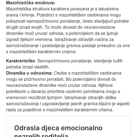
Mazohistička struktura:
Mazohistička struktura karaktera povezana je s iskustvima
srama i krivnje. Pojedinci s mazohističkim osobinama mogu
pokazivati samopožrtvovno ponašanje, često stavljajući potrebe
drugih iznad svojih. To može dovesti do neuravnotežene
dinamike moći unutar odnosa, s potencijalom da se ljutnja
izgradi tijekom vremena. Istraživanje zdravijih načina za
samoizražavanje i postavljanje granica postaje presudno za one
s mazohističkim karakternim crtama.
Karakteristike
: Samopožrtvovno ponašanje, stavljanje tuđih
potreba iznad vlastitih.
Dinamika u odnosima:
Osobe s mazohističkim osobinama
mogu se požrtvovno ponašati, što potencijalno dovodi do
neuravnotežene dinamike moći unutar odnosa. Njihove
poteškoće u davanju prioriteta osobnim potrebama mogu s
vremenom rezultirati ljutnjom. Istraživanje zdravijih oblika
samoizražavanja i uspostavljanje jasnih granica ključni je aspekt
rasta za pojedince s mazohističkim karakternim crtama.