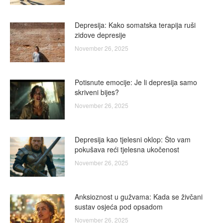
Depresija: Kako somatska terapija ruši
zidove depresije
November 26, 2025
Potisnute emocije: Je li depresija samo
skriveni bijes?
November 26, 2025
Depresija kao tjelesni oklop: Što vam
pokušava reći tjelesna ukočenost
November 26, 2025
Anksioznost u gužvama: Kada se živčani
sustav osjeća pod opsadom
November 26, 2025