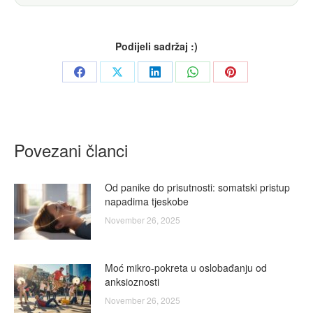
Podijeli sadržaj :)
Share
Share
Share
Share
Share
on
on
on
on
on
Facebook
X
LinkedIn
WhatsApp
Pinterest
Povezani članci
Od panike do prisutnosti: somatski pristup
napadima tjeskobe
November 26, 2025
Moć mikro-pokreta u oslobađanju od
anksioznosti
November 26, 2025