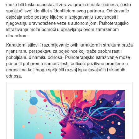
može biti teško uspostaviti zdrave granice unutar odnosa, često
spajajući svoj identitet s identitetom svog partnera. Održavanje
osjećaja sebe postaje ključno u izbjegavanju suovisnosti i
njegovanju uravnotežene veze s autonomijom. Psihoterapijsko
istraživanje može pomoći u upravljanju ovom zamršenom
dinamikom.
Karakterni stilovi i razumijevanje ovih karakternih struktura pruža
nijansiranu perspektivu za pojedince koji traže osobni rast i
poboljšanu dinamiku odnosa. Psihoterapijsko istraživanje može
ponuditi put prema samosvijesti, potičući pozitivne promjene u
obrascima koji mogu spriječiti razvoj ispunjavajućih i skladnih
odnosa.