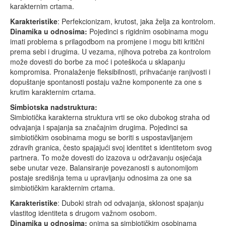
karakternim crtama.
Karakteristike
: Perfekcionizam, krutost, jaka želja za kontrolom.
Dinamika u odnosima:
Pojedinci s rigidnim osobinama mogu
imati problema s prilagodbom na promjene i mogu biti kritični
prema sebi i drugima. U vezama, njihova potreba za kontrolom
može dovesti do borbe za moć i poteškoća u sklapanju
kompromisa. Pronalaženje fleksibilnosti, prihvaćanje ranjivosti i
dopuštanje spontanosti postaju važne komponente za one s
krutim karakternim crtama.
Simbiotska nadstruktura:
Simbiotička karakterna struktura vrti se oko dubokog straha od
odvajanja i spajanja sa značajnim drugima. Pojedinci sa
simbiotičkim osobinama mogu se boriti s uspostavljanjem
zdravih granica, često spajajući svoj identitet s identitetom svog
partnera. To može dovesti do izazova u održavanju osjećaja
sebe unutar veze. Balansiranje povezanosti s autonomijom
postaje središnja tema u upravljanju odnosima za one sa
simbiotičkim karakternim crtama.
Karakteristike
: Duboki strah od odvajanja, sklonost spajanju
vlastitog identiteta s drugom važnom osobom.
Dinamika u odnosima:
onima sa simbiotičkim osobinama