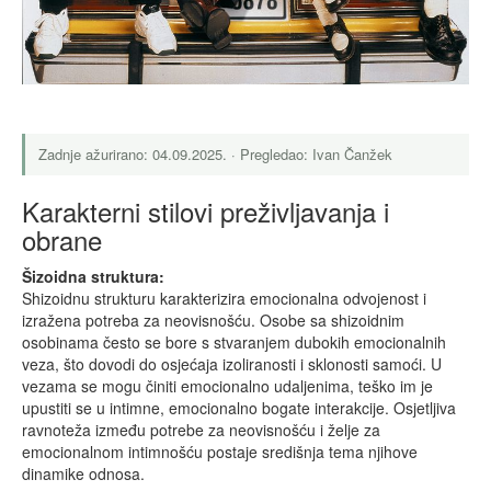
Zadnje ažurirano: 04.09.2025. · Pregledao: Ivan Čanžek
Karakterni stilovi preživljavanja i
obrane
Šizoidna struktura:
Shizoidnu strukturu karakterizira emocionalna odvojenost i
izražena potreba za neovisnošću. Osobe sa shizoidnim
osobinama često se bore s stvaranjem dubokih emocionalnih
veza, što dovodi do osjećaja izoliranosti i sklonosti samoći. U
vezama se mogu činiti emocionalno udaljenima, teško im je
upustiti se u intimne, emocionalno bogate interakcije. Osjetljiva
ravnoteža između potrebe za neovisnošću i želje za
emocionalnom intimnošću postaje središnja tema njihove
dinamike odnosa.