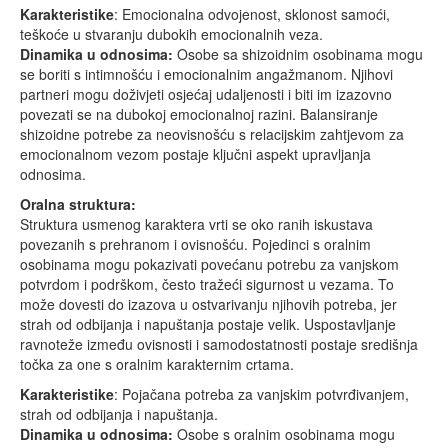
Karakteristike
: Emocionalna odvojenost, sklonost samoći,
teškoće u stvaranju dubokih emocionalnih veza.
Dinamika u odnosima:
Osobe sa shizoidnim osobinama mogu
se boriti s intimnošću i emocionalnim angažmanom. Njihovi
partneri mogu doživjeti osjećaj udaljenosti i biti im izazovno
povezati se na dubokoj emocionalnoj razini. Balansiranje
shizoidne potrebe za neovisnošću s relacijskim zahtjevom za
emocionalnom vezom postaje ključni aspekt upravljanja
odnosima.
Oralna struktura:
Struktura usmenog karaktera vrti se oko ranih iskustava
povezanih s prehranom i ovisnošću. Pojedinci s oralnim
osobinama mogu pokazivati povećanu potrebu za vanjskom
potvrdom i podrškom, često tražeći sigurnost u vezama. To
može dovesti do izazova u ostvarivanju njihovih potreba, jer
strah od odbijanja i napuštanja postaje velik. Uspostavljanje
ravnoteže između ovisnosti i samodostatnosti postaje središnja
točka za one s oralnim karakternim crtama.
Karakteristike
: Pojačana potreba za vanjskim potvrđivanjem,
strah od odbijanja i napuštanja.
Dinamika u odnosima:
Osobe s oralnim osobinama mogu