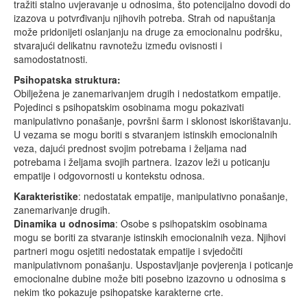
tražiti stalno uvjeravanje u odnosima, što potencijalno dovodi do
izazova u potvrđivanju njihovih potreba. Strah od napuštanja
može pridonijeti oslanjanju na druge za emocionalnu podršku,
stvarajući delikatnu ravnotežu između ovisnosti i
samodostatnosti.
Psihopatska struktura:
Obilježena je zanemarivanjem drugih i nedostatkom empatije.
Pojedinci s psihopatskim osobinama mogu pokazivati
manipulativno ponašanje, površni šarm i sklonost iskorištavanju.
U vezama se mogu boriti s stvaranjem istinskih emocionalnih
veza, dajući prednost svojim potrebama i željama nad
potrebama i željama svojih partnera. Izazov leži u poticanju
empatije i odgovornosti u kontekstu odnosa.
Karakteristike
: nedostatak empatije, manipulativno ponašanje,
zanemarivanje drugih.
Dinamika u odnosima
: Osobe s psihopatskim osobinama
mogu se boriti za stvaranje istinskih emocionalnih veza. Njihovi
partneri mogu osjetiti nedostatak empatije i svjedočiti
manipulativnom ponašanju. Uspostavljanje povjerenja i poticanje
emocionalne dubine može biti posebno izazovno u odnosima s
nekim tko pokazuje psihopatske karakterne crte.