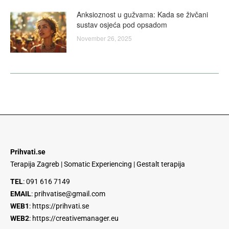
Anksioznost u gužvama: Kada se živčani
sustav osjeća pod opsadom
November 26, 2025
Prihvati.se
Terapija Zagreb | Somatic Experiencing | Gestalt terapija
TEL
:
091 616 7149
EMAIL
:
prihvatise@gmail.com
WEB1
:
https://prihvati.se
WEB2
:
https://creativemanager.eu