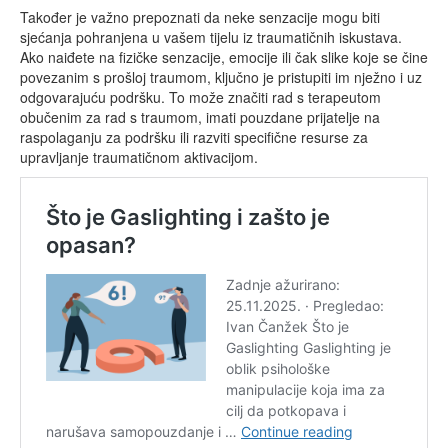
Također je važno prepoznati da neke senzacije mogu biti
sjećanja pohranjena u vašem tijelu iz traumatičnih iskustava.
Ako naiđete na fizičke senzacije, emocije ili čak slike koje se čine
povezanim s prošloj traumom, ključno je pristupiti im nježno i uz
odgovarajuću podršku. To može značiti rad s terapeutom
obučenim za rad s traumom, imati pouzdane prijatelje na
raspolaganju za podršku ili razviti specifične resurse za
upravljanje traumatičnom aktivacijom.