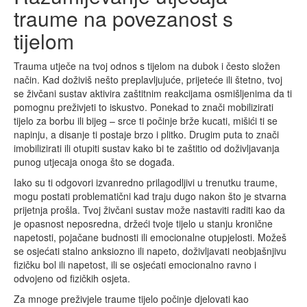
traume na povezanost s
tijelom
Trauma utječe na tvoj odnos s tijelom na dubok i često složen
način. Kad doživiš nešto preplavljujuće, prijeteće ili štetno, tvoj
se živčani sustav aktivira zaštitnim reakcijama osmišljenima da ti
pomognu preživjeti to iskustvo. Ponekad to znači mobilizirati
tijelo za borbu ili bijeg – srce ti počinje brže kucati, mišići ti se
napinju, a disanje ti postaje brzo i plitko. Drugim puta to znači
imobilizirati ili otupiti sustav kako bi te zaštitio od doživljavanja
punog utjecaja onoga što se događa.
Iako su ti odgovori izvanredno prilagodljivi u trenutku traume,
mogu postati problematični kad traju dugo nakon što je stvarna
prijetnja prošla. Tvoj živčani sustav može nastaviti raditi kao da
je opasnost neposredna, držeći tvoje tijelo u stanju kronične
napetosti, pojačane budnosti ili emocionalne otupjelosti. Možeš
se osjećati stalno anksiozno ili napeto, doživljavati neobjašnjivu
fizičku bol ili napetost, ili se osjećati emocionalno ravno i
odvojeno od fizičkih osjeta.
Za mnoge preživjele traume tijelo počinje djelovati kao