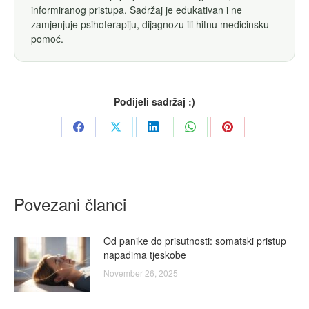
informiranog pristupa. Sadržaj je edukativan i ne
zamjenjuje psihoterapiju, dijagnozu ili hitnu medicinsku
pomoć.
Podijeli sadržaj :)
Share
Share
Share
Share
Share
on
on
on
on
on
Facebook
X
LinkedIn
WhatsApp
Pinterest
Povezani članci
Od panike do prisutnosti: somatski pristup
napadima tjeskobe
November 26, 2025