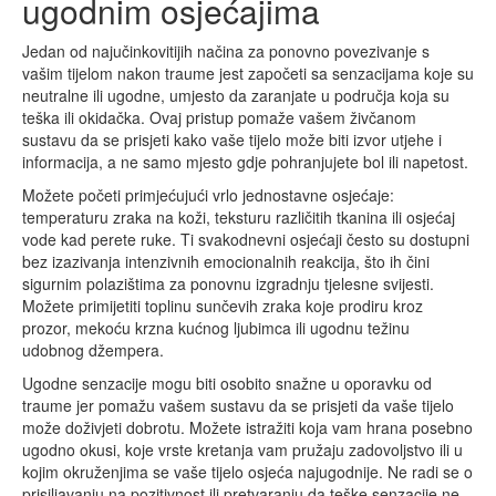
ugodnim osjećajima
Jedan od najučinkovitijih načina za ponovno povezivanje s
vašim tijelom nakon traume jest započeti sa senzacijama koje su
neutralne ili ugodne, umjesto da zaranjate u područja koja su
teška ili okidačka. Ovaj pristup pomaže vašem živčanom
sustavu da se prisjeti kako vaše tijelo može biti izvor utjehe i
informacija, a ne samo mjesto gdje pohranjujete bol ili napetost.
Možete početi primjećujući vrlo jednostavne osjećaje:
temperaturu zraka na koži, teksturu različitih tkanina ili osjećaj
vode kad perete ruke. Ti svakodnevni osjećaji često su dostupni
bez izazivanja intenzivnih emocionalnih reakcija, što ih čini
sigurnim polazištima za ponovnu izgradnju tjelesne svijesti.
Možete primijetiti toplinu sunčevih zraka koje prodiru kroz
prozor, mekoću krzna kućnog ljubimca ili ugodnu težinu
udobnog džempera.
Ugodne senzacije mogu biti osobito snažne u oporavku od
traume jer pomažu vašem sustavu da se prisjeti da vaše tijelo
može doživjeti dobrotu. Možete istražiti koja vam hrana posebno
ugodno okusi, koje vrste kretanja vam pružaju zadovoljstvo ili u
kojim okruženjima se vaše tijelo osjeća najugodnije. Ne radi se o
prisiljavanju na pozitivnost ili pretvaranju da teške senzacije ne