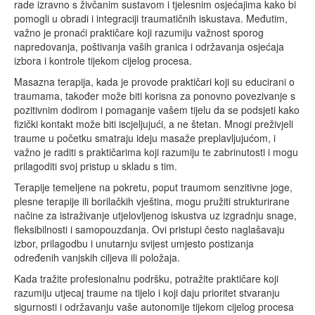
rade izravno s živčanim sustavom i tjelesnim osjećajima kako bi
pomogli u obradi i integraciji traumatičnih iskustava. Međutim,
važno je pronaći praktičare koji razumiju važnost sporog
napredovanja, poštivanja vaših granica i održavanja osjećaja
izbora i kontrole tijekom cijelog procesa.
Masazna terapija, kada je provode praktičari koji su educirani o
traumama, također može biti korisna za ponovno povezivanje s
pozitivnim dodirom i pomaganje vašem tijelu da se podsjeti kako
fizički kontakt može biti iscjeljujući, a ne štetan. Mnogi preživjeli
traume u početku smatraju ideju masaže preplavljujućom, i
važno je raditi s praktičarima koji razumiju te zabrinutosti i mogu
prilagoditi svoj pristup u skladu s tim.
Terapije temeljene na pokretu, poput traumom senzitivne joge,
plesne terapije ili borilačkih vještina, mogu pružiti strukturirane
načine za istraživanje utjelovljenog iskustva uz izgradnju snage,
fleksibilnosti i samopouzdanja. Ovi pristupi često naglašavaju
izbor, prilagodbu i unutarnju svijest umjesto postizanja
određenih vanjskih ciljeva ili položaja.
Kada tražite profesionalnu podršku, potražite praktičare koji
razumiju utjecaj traume na tijelo i koji daju prioritet stvaranju
sigurnosti i održavanju vaše autonomije tijekom cijelog procesa