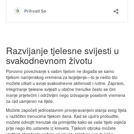
Razvijanje tjelesne svijesti u
svakodnevnom životu
Ponovno povezivanje s vašim tijelom ne događa se samo
tijekom namjenskog vremena za iscjeljenje—to je nešto što
možete utkati u svoje svakodnevne aktivnosti i rutine. Zapravo,
integriranje tjelesne svijesti u obične trenutke često se čini
manje prijetećim i održivijim nego izdvajanje posebnih vremena
za rad usmjeren na tijelo.
Možete započeti jednostavnim provjeravanjem stanja svog tijela
u različitim trenucima tijekom dana. Kad se ujutro probudite,
možete odvojiti trenutak da primijetite kako se vaše tijelo osjeća
prije nego što ustanete iz kreveta. Tijekom obroka možete
vježbati obraćanje pažnje na okuse, teksture i na to kako