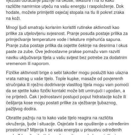
različite namirnice utječu na vašu energiju i raspoloženje. Dok
hodate, možete primijetiti osjećaj stopala na tlu ili pokret zraka
na koži.
Mnogi ljudi smatraju korisnim koristiti rutinske aktivnosti kao
prilike za utjelovljenu svjesnost. Pranje posuđa postaje prilika za
primjećivanje temperature vode i teksture mjehurića sapuna.
Pranje zuba postaje prilika da osjetite čekinje na desnima i okus
paste za zube. Ove jednostavne prakse pomažu vam razviti
naviku uključivanja tijela u vašu svijest bez potrebe za dodatnim
vremenom ili naporom.
Fizičke aktivnosti brige o sebi također mogu poslužiti kao ulazna
vrata natrag u vaše tijelo. Tople kupke, masaže od povjerenih
stručnjaka ili nježno dodirivanje vlastitog tijela mogu vam pomoći
da se sjetite kako fizički kontakt može biti umirujući i ugodan, a
ne prijeteći. Čak i jednostavni postupci poput hidratacije kože ili
češljanja kose mogu postati prilike za vježbanje ljubaznog,
pažljivog dodira.
Obratite pažnju na to kako vaše tijelo reagira na različita
okruženja, ljude i situacije. Osjećate li se opuštenije u određenim
prostorima? Mijenja li se vaša energija u prisustvu određenih