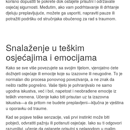
korisno dopustiti te pokrete dok ostajete prisutni i održavate
osjećaj sigurnosti. Međutim, ako vam podrhtavanje ili drhtanje
djeluju preplavljujuće, možete ga usporiti, napraviti pauze ili
potražiti podršku od stručnjaka obučenog za rad s traumom.
Snalaženje u teškim
osjećajima i emocijama
Kako se sve više povezujete sa svojim tijelom, vjerojatno ćete
doživjeti osjećaje ili emocije koje su izazovne ili neugodne. To je
normalan dio procesa ponovnog povezivanja, a ne znak da
nešto radite pogrešno. Vaše tijelo je pohranjivalo ne samo
ugodna iskustva, već i bol, napetost i neobrađene emocije iz
teških vremena. Učenje kako biti prisutan uz ta izazovna
iskustva—a da pritom ne budete preplavljeni—ključna je vještina
u oporavku od traume.
Kad se pojave teške senzacije, vaš prvi instinkt može biti
pobjeći, odvratiti pažnju ili potisnuti osjećaje. Iako su ti odgovori
razumljivi, učenje da ostanete prisutni s nelagodom u malim,