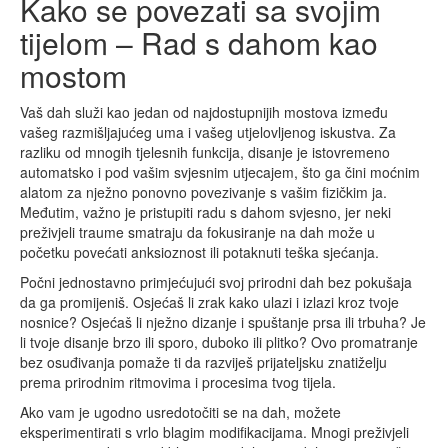
Kako se povezati sa svojim
tijelom – Rad s dahom kao
mostom
Vaš dah služi kao jedan od najdostupnijih mostova između
vašeg razmišljajućeg uma i vašeg utjelovljenog iskustva. Za
razliku od mnogih tjelesnih funkcija, disanje je istovremeno
automatsko i pod vašim svjesnim utjecajem, što ga čini moćnim
alatom za nježno ponovno povezivanje s vašim fizičkim ja.
Međutim, važno je pristupiti radu s dahom svjesno, jer neki
preživjeli traume smatraju da fokusiranje na dah može u
početku povećati anksioznost ili potaknuti teška sjećanja.
Počni jednostavno primjećujući svoj prirodni dah bez pokušaja
da ga promijeniš. Osjećaš li zrak kako ulazi i izlazi kroz tvoje
nosnice? Osjećaš li nježno dizanje i spuštanje prsa ili trbuha? Je
li tvoje disanje brzo ili sporo, duboko ili plitko? Ovo promatranje
bez osuđivanja pomaže ti da razviješ prijateljsku znatiželju
prema prirodnim ritmovima i procesima tvog tijela.
Ako vam je ugodno usredotočiti se na dah, možete
eksperimentirati s vrlo blagim modifikacijama. Mnogi preživjeli