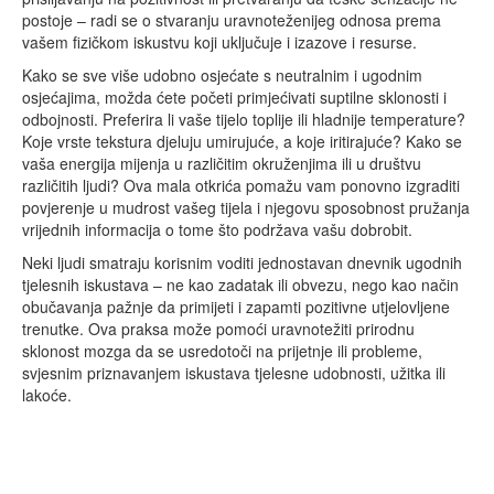
postoje – radi se o stvaranju uravnoteženijeg odnosa prema
vašem fizičkom iskustvu koji uključuje i izazove i resurse.
Kako se sve više udobno osjećate s neutralnim i ugodnim
osjećajima, možda ćete početi primjećivati suptilne sklonosti i
odbojnosti. Preferira li vaše tijelo toplije ili hladnije temperature?
Koje vrste tekstura djeluju umirujuće, a koje iritirajuće? Kako se
vaša energija mijenja u različitim okruženjima ili u društvu
različitih ljudi? Ova mala otkrića pomažu vam ponovno izgraditi
povjerenje u mudrost vašeg tijela i njegovu sposobnost pružanja
vrijednih informacija o tome što podržava vašu dobrobit.
Neki ljudi smatraju korisnim voditi jednostavan dnevnik ugodnih
tjelesnih iskustava – ne kao zadatak ili obvezu, nego kao način
obučavanja pažnje da primijeti i zapamti pozitivne utjelovljene
trenutke. Ova praksa može pomoći uravnotežiti prirodnu
sklonost mozga da se usredotoči na prijetnje ili probleme,
svjesnim priznavanjem iskustava tjelesne udobnosti, užitka ili
lakoće.