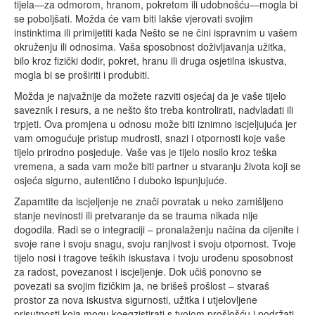
tijela—za odmorom, hranom, pokretom ili udobnošću—mogla bi
se poboljšati. Možda će vam biti lakše vjerovati svojim
instinktima ili primijetiti kada Nešto se ne čini ispravnim u vašem
okruženju ili odnosima. Vaša sposobnost doživljavanja užitka,
bilo kroz fizički dodir, pokret, hranu ili druga osjetilna iskustva,
mogla bi se proširiti i produbiti.
Možda je najvažnije da možete razviti osjećaj da je vaše tijelo
saveznik i resurs, a ne nešto što treba kontrolirati, nadvladati ili
trpjeti. Ova promjena u odnosu može biti iznimno iscjeljujuća jer
vam omogućuje pristup mudrosti, snazi i otpornosti koje vaše
tijelo prirodno posjeduje. Vaše vas je tijelo nosilo kroz teška
vremena, a sada vam može biti partner u stvaranju života koji se
osjeća sigurno, autentično i duboko ispunjujuće.
Zapamtite da iscjeljenje ne znači povratak u neko zamišljeno
stanje nevinosti ili pretvaranje da se trauma nikada nije
dogodila. Radi se o integraciji – pronalaženju načina da cijenite i
svoje rane i svoju snagu, svoju ranjivost i svoju otpornost. Tvoje
tijelo nosi i tragove teških iskustava i tvoju urođenu sposobnost
za radost, povezanost i iscjeljenje. Dok učiš ponovno se
povezati sa svojim fizičkim ja, ne brišeš prošlost – stvaraš
prostor za nova iskustva sigurnosti, užitka i utjelovljene
prisutnosti koja mogu koegzistirati s tvojom prošlošću i podržati