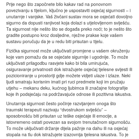
Prije nego što započnete bilo kakav rad na ponovnom
povezivanju s tijelom, ključno je uspostaviti osjećaj sigurnosti – i
unutarnje i vanjske. Vaš živčani sustav mora se osjećati dovoljno
sigurno da dopusti ranjivost koja dolazi s utjelovljenom sviješću.
Ta sigurnost nije nešto što se događa preko noći; to je nešto što
gradite postupno kroz dosljedne, nježne prakse koje vašem
sustavu poručuju da je u redu biti prisutan u tijelu.
Fizička sigurnost može uključivati promjene u vašem okruženju
koje vam pomažu da se osjećate sigurnije i ugodnije. To može
uključivati prilagodbu rasvjete kako bi bila umirujuća,
osiguravanje privatnosti dok istražujete osjećaj tjelesne svijesti ili
pozicioniranje u prostoriji gdje možete vidjeti ulaze i izlaze. Neki
ljudi smatraju korisnim imati pri ruci predmete koji im pružaju
utjehu – mekanu deku, kućnog ljubimca ili značajne fotografije
koje ih podsjećaju na podržavajuće odnose ili pozitivna iskustva.
Unutarnja sigurnost često počinje razvijanjem onoga što
traumski terapeuti nazivaju “dvostrukom sviješću” –
sposobnošću biti prisutan uz teške osjećaje ili emocije, a
istovremeno ostati povezan sa svojom trenutačnom sigurnošću.
To može uključivati držanje dijela pažnje na dahu ili na osjećaj
stopala na tlu dok istražujete izazovnija tjelesna iskustva. To je