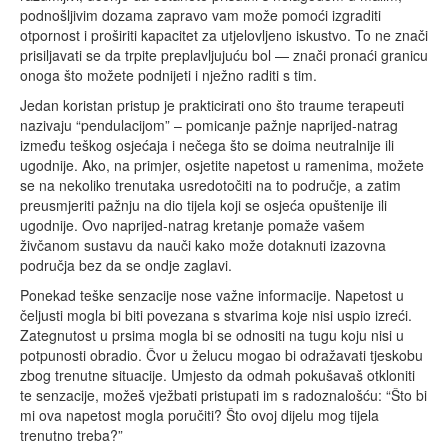
podnošljivim dozama zapravo vam može pomoći izgraditi
otpornost i proširiti kapacitet za utjelovljeno iskustvo. To ne znači
prisiljavati se da trpite preplavljujuću bol — znači pronaći granicu
onoga što možete podnijeti i nježno raditi s tim.
Jedan koristan pristup je prakticirati ono što traume terapeuti
nazivaju “pendulacijom” – pomicanje pažnje naprijed-natrag
između teškog osjećaja i nečega što se doima neutralnije ili
ugodnije. Ako, na primjer, osjetite napetost u ramenima, možete
se na nekoliko trenutaka usredotočiti na to područje, a zatim
preusmjeriti pažnju na dio tijela koji se osjeća opuštenije ili
ugodnije. Ovo naprijed-natrag kretanje pomaže vašem
živčanom sustavu da nauči kako može dotaknuti izazovna
područja bez da se ondje zaglavi.
Ponekad teške senzacije nose važne informacije. Napetost u
čeljusti mogla bi biti povezana s stvarima koje nisi uspio izreći.
Zategnutost u prsima mogla bi se odnositi na tugu koju nisi u
potpunosti obradio. Čvor u želucu mogao bi odražavati tjeskobu
zbog trenutne situacije. Umjesto da odmah pokušavaš otkloniti
te senzacije, možeš vježbati pristupati im s radoznalošću: “Što bi
mi ova napetost mogla poručiti? Što ovoj dijelu mog tijela
trenutno treba?”