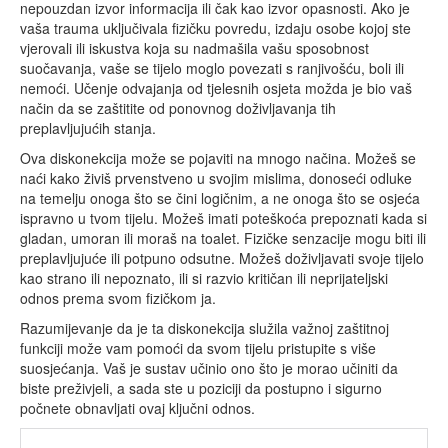
nepouzdan izvor informacija ili čak kao izvor opasnosti. Ako je
vaša trauma uključivala fizičku povredu, izdaju osobe kojoj ste
vjerovali ili iskustva koja su nadmašila vašu sposobnost
suočavanja, vaše se tijelo moglo povezati s ranjivošću, boli ili
nemoći. Učenje odvajanja od tjelesnih osjeta možda je bio vaš
način da se zaštitite od ponovnog doživljavanja tih
preplavljujućih stanja.
Ova diskonekcija može se pojaviti na mnogo načina. Možeš se
naći kako živiš prvenstveno u svojim mislima, donoseći odluke
na temelju onoga što se čini logičnim, a ne onoga što se osjeća
ispravno u tvom tijelu. Možeš imati poteškoća prepoznati kada si
gladan, umoran ili moraš na toalet. Fizičke senzacije mogu biti ili
preplavljujuće ili potpuno odsutne. Možeš doživljavati svoje tijelo
kao strano ili nepoznato, ili si razvio kritičan ili neprijateljski
odnos prema svom fizičkom ja.
Razumijevanje da je ta diskonekcija služila važnoj zaštitnoj
funkciji može vam pomoći da svom tijelu pristupite s više
suosjećanja. Vaš je sustav učinio ono što je morao učiniti da
biste preživjeli, a sada ste u poziciji da postupno i sigurno
počnete obnavljati ovaj ključni odnos.