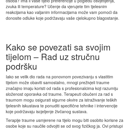
osoba? Ima li vaše tijelo preferencije u pogledu osvjetljenja,
zvuka ili temperature? Učenje da vjerujete tim tjelesnim
reakcijama kao valjanim informacijama može vam pomoći da
donosite odluke koje podržavaju vaše cjelokupno blagostanje.
Kako se povezati sa svojim
tijelom – Rad uz stručnu
podršku
Iako se velik dio rada na ponovnom povezivanju s vlastitim
tijelom može obaviti samostalno, mnogi preživjeli traume
značajno imaju koristi od rada s profesionalcima koji razumiju
složenost oporavka od traume. Terapeuti obučeni za rad s
traumom mogu osigurati sigurne okvire za istraživanje teških
tjelesnih iskustava te ponuditi specifične tehnike i intervencije
koje podržavaju iscjeljenje živčanog sustava.
Terapije traume usmjerene na tijelo mogu biti osobito korisne za
osobe koje su naučile odvojiti se od svog fizičkog ja. Ovi pristupi