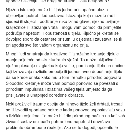
ugode? Osjećaju li se drugi neutralno ili čak neugodno?
Nježno istezanje može biti još jedan pristupačan ulaz u
utjelovljeni pokret. Jednostavna istezanja koja možete raditi
sjedeći ili stojeći—podizanje ruku iznad glave, nježno uvijanje
kralježnice ili istezanje vrata—mogu vam pomoći da primijetite
područja napetosti ili opuštenosti u tijelu. Ključno je kretati se
dovoljno sporo da ostanete prisutni u osjetima i zaustaviti se ili
prilagoditi sve što vašem organizmu ne prija.
Mnogi ljudi smatraju da kreativno ili izražajno kretanje djeluje
manje prijeteće od strukturiranih vježbi. To može uključivati
nježno plesanje uz glazbu koju volite, pomicanje tijela na načine
koji izražavaju različite emocije ili jednostavno dopuštanje tijelu
da se kreće onako kako mu u tom trenutku prirodno odgovara.
Slobodno kretanje može vam pomoći ponovno se povezati s
prirodnim impulsima i izrazima vašeg tijela umjesto da ga
prisiljavate u unaprijed određene obrasce.
Neki preživjeli traume otkriju da njihovo tijelo želi drhtati, tresati
se ili izvoditi spontane pokrete kada ponovno uspostavljaju vezu
s fizičkim osjetima. To može biti dio prirodnog načina na koji vaš
živčani sustav oslobađa pohranjenu napetost i dovršava
prekinute obrambene reakcije. Ako se to dogodi, općenito je