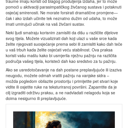
traume imaju koristi od blagog produljenja izdaha, jer to može
pomoći u aktivaciji parasimpatičkog živčanog sustava i potaknuti
osjećaj smirenosti. Ne morate forsirati dramatične promjene—
čak i ako izdah učinite tek neznatno dužim od udaha, to može
imati umirujući učinak na vaš živčani sustav.
Neki ljudi smatraju korisnim zamisliti da dišu u različite dijelove
svog tijela. Možete vizualizirati dah koji ulazi u vaše srce kada
želite njegovati suosjećanje prema sebi ili zamisliti kako dah teče
u vaš trbuh kada želite osjećati veću stabilnost. Ova praksa
koristi vašu maštu kako bi usmjerila nježnu pažnju na različita
područja vašeg tijela, koristeći dah kao sredstvo za tu pažnju.
Ako se usredotočavanje na dah postane preplavljujuće ili izaziva
neugodu, možete odmah vratiti pažnju na vanjske sidra –
možda pogledom obilazite prostoriju i primijetite pet stvari koje
vidite ili osjetite ruke na teksturiranoj površini. Zapamtite da je
cilj izgraditi održivu praksu, a ne nadvladati nelagodu koja se
doima nesigurno ili preplavljujuće.