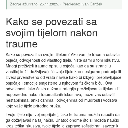
Zadnje ažurirano: 25.11.2025. · Pregledao: Ivan Čanžek
Kako se povezati sa
svojim tijelom nakon
traume
Kako se povezati sa svojim tijelom? Ako vam je trauma ostavila
osjećaj odvojenosti od vlastitog tijela, niste sami u tom iskustvu.
Mnogi preživjeli traume opisuju osjećaj kao da su stranci u
vlastitoj koži, doživljavajući svoje tijelo kao nesigurno područje ili
živeći prvenstveno od vrata naviše kako bi izbjegli preplavljujuće
osjećaje i emocije smještene u njihovom fizičkom biću. Ova
odvojenost, iako često nužna strategija preživljavanja tijekom ili
neposredno nakon traumatičnih iskustava, može vas ostaviti
nestabilnima, anksioznima i odvojenima od mudrosti i vodstva
koje vaše tijelo prirodno pruža.
Tvoje tijelo nije tvoj neprijatelj, iako te trauma možda naučila da
ga doživljavaš na taj način. Unatoč onome što si možda naučio
kroz teška iskustva, tvoje tijelo je zapravo sofisticirani saveznik