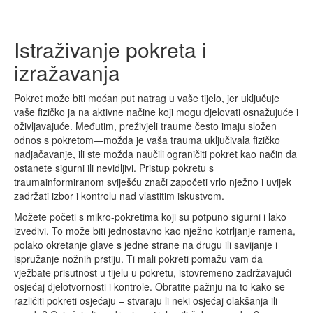
Istraživanje pokreta i
izražavanja
Pokret može biti moćan put natrag u vaše tijelo, jer uključuje
vaše fizičko ja na aktivne načine koji mogu djelovati osnažujuće i
oživljavajuće. Međutim, preživjeli traume često imaju složen
odnos s pokretom—možda je vaša trauma uključivala fizičko
nadjačavanje, ili ste možda naučili ograničiti pokret kao način da
ostanete sigurni ili nevidljivi. Pristup pokretu s
traumainformiranom sviješću znači započeti vrlo nježno i uvijek
zadržati izbor i kontrolu nad vlastitim iskustvom.
Možete početi s mikro-pokretima koji su potpuno sigurni i lako
izvedivi. To može biti jednostavno kao nježno kotrljanje ramena,
polako okretanje glave s jedne strane na drugu ili savijanje i
ispružanje nožnih prstiju. Ti mali pokreti pomažu vam da
vježbate prisutnost u tijelu u pokretu, istovremeno zadržavajući
osjećaj djelotvornosti i kontrole. Obratite pažnju na to kako se
različiti pokreti osjećaju – stvaraju li neki osjećaj olakšanja ili