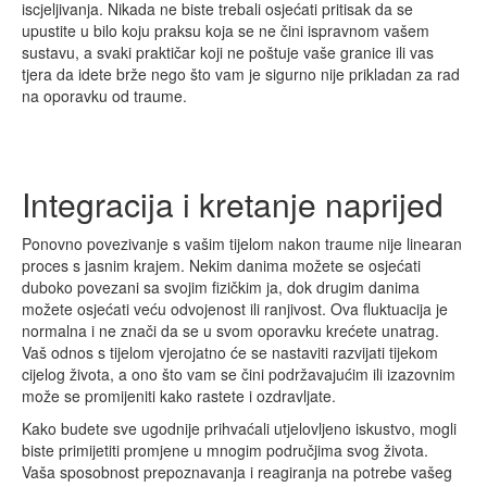
iscjeljivanja. Nikada ne biste trebali osjećati pritisak da se
upustite u bilo koju praksu koja se ne čini ispravnom vašem
sustavu, a svaki praktičar koji ne poštuje vaše granice ili vas
tjera da idete brže nego što vam je sigurno nije prikladan za rad
na oporavku od traume.
Integracija i kretanje naprijed
Ponovno povezivanje s vašim tijelom nakon traume nije linearan
proces s jasnim krajem. Nekim danima možete se osjećati
duboko povezani sa svojim fizičkim ja, dok drugim danima
možete osjećati veću odvojenost ili ranjivost. Ova fluktuacija je
normalna i ne znači da se u svom oporavku krećete unatrag.
Vaš odnos s tijelom vjerojatno će se nastaviti razvijati tijekom
cijelog života, a ono što vam se čini podržavajućim ili izazovnim
može se promijeniti kako rastete i ozdravljate.
Kako budete sve ugodnije prihvaćali utjelovljeno iskustvo, mogli
biste primijetiti promjene u mnogim područjima svog života.
Vaša sposobnost prepoznavanja i reagiranja na potrebe vašeg