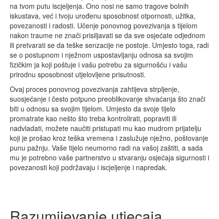
na tvom putu iscjeljenja. Ono nosi ne samo tragove bolnih
iskustava, već i tvoju urođenu sposobnost otpornosti, užitka,
povezanosti i radosti. Učenje ponovnog povezivanja s tijelom
nakon traume ne znači prisiljavati se da sve osjećate odjednom
ili pretvarati se da teške senzacije ne postoje. Umjesto toga, radi
se o postupnom i nježnom uspostavljanju odnosa sa svojim
fizičkim ja koji poštuje i vašu potrebu za sigurnošću i vašu
prirodnu sposobnost utjelovljene prisutnosti.
Ovaj proces ponovnog povezivanja zahtijeva strpljenje,
suosjećanje i često potpuno preoblikovanje shvaćanja što znači
biti u odnosu sa svojim tijelom. Umjesto da svoje tijelo
promatrate kao nešto što treba kontrolirati, popraviti ili
nadvladati, možete naučiti pristupati mu kao mudrom prijatelju
koji je prošao kroz teška vremena i zaslužuje nježno, poštovanje
punu pažnju. Vaše tijelo neumorno radi na vašoj zaštiti, a sada
mu je potrebno vaše partnerstvo u stvaranju osjećaja sigurnosti i
povezanosti koji podržavaju i iscjeljenje i napredak.
Razumijevanje utjecaja