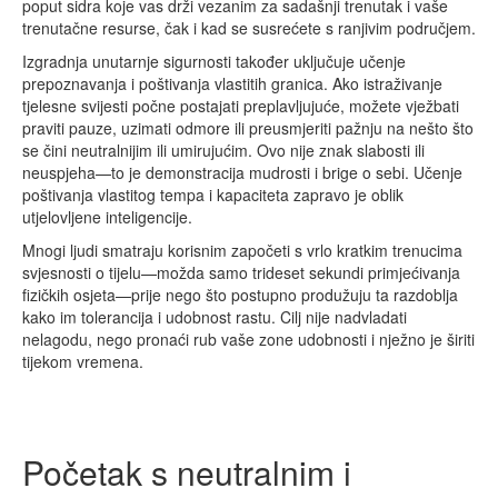
poput sidra koje vas drži vezanim za sadašnji trenutak i vaše
trenutačne resurse, čak i kad se susrećete s ranjivim područjem.
Izgradnja unutarnje sigurnosti također uključuje učenje
prepoznavanja i poštivanja vlastitih granica. Ako istraživanje
tjelesne svijesti počne postajati preplavljujuće, možete vježbati
praviti pauze, uzimati odmore ili preusmjeriti pažnju na nešto što
se čini neutralnijim ili umirujućim. Ovo nije znak slabosti ili
neuspjeha—to je demonstracija mudrosti i brige o sebi. Učenje
poštivanja vlastitog tempa i kapaciteta zapravo je oblik
utjelovljene inteligencije.
Mnogi ljudi smatraju korisnim započeti s vrlo kratkim trenucima
svjesnosti o tijelu—možda samo trideset sekundi primjećivanja
fizičkih osjeta—prije nego što postupno produžuju ta razdoblja
kako im tolerancija i udobnost rastu. Cilj nije nadvladati
nelagodu, nego pronaći rub vaše zone udobnosti i nježno je širiti
tijekom vremena.
Početak s neutralnim i