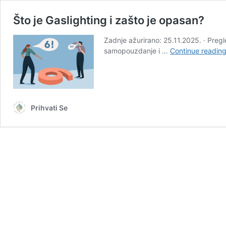
Što je Gaslighting i zašto je opasan?
Zadnje ažurirano: 25.11.2025. · Pregl
samopouzdanje i …
Continue readin
Prihvati Se