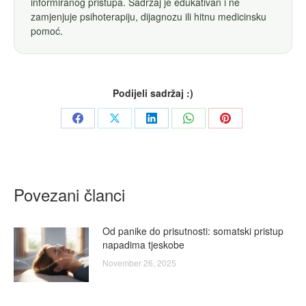
informiranog pristupa. Sadržaj je edukativan i ne
zamjenjuje psihoterapiju, dijagnozu ili hitnu medicinsku
pomoć.
Podijeli sadržaj :)
Share
Share
Share
Share
Share
on
on
on
on
on
Facebook
X
LinkedIn
WhatsApp
Pinterest
Povezani članci
Od panike do prisutnosti: somatski pristup
napadima tjeskobe
November 26, 2025