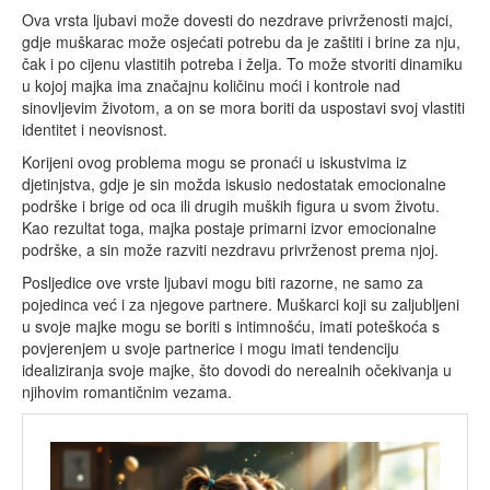
Ova vrsta ljubavi može dovesti do nezdrave privrženosti majci,
gdje muškarac može osjećati potrebu da je zaštiti i brine za nju,
čak i po cijenu vlastitih potreba i želja. To može stvoriti dinamiku
u kojoj majka ima značajnu količinu moći i kontrole nad
sinovljevim životom, a on se mora boriti da uspostavi svoj vlastiti
identitet i neovisnost.
Korijeni ovog problema mogu se pronaći u iskustvima iz
djetinjstva, gdje je sin možda iskusio nedostatak emocionalne
podrške i brige od oca ili drugih muških figura u svom životu.
Kao rezultat toga, majka postaje primarni izvor emocionalne
podrške, a sin može razviti nezdravu privrženost prema njoj.
Posljedice ove vrste ljubavi mogu biti razorne, ne samo za
pojedinca već i za njegove partnere. Muškarci koji su zaljubljeni
u svoje majke mogu se boriti s intimnošću, imati poteškoća s
povjerenjem u svoje partnerice i mogu imati tendenciju
idealiziranja svoje majke, što dovodi do nerealnih očekivanja u
njihovim romantičnim vezama.