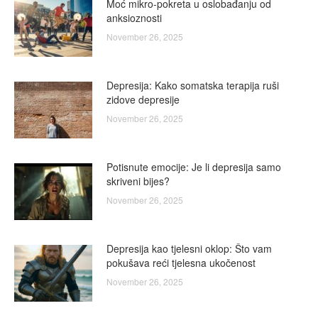
Moć mikro-pokreta u oslobađanju od
anksioznosti
November 26, 2025
Depresija: Kako somatska terapija ruši
zidove depresije
November 26, 2025
Potisnute emocije: Je li depresija samo
skriveni bijes?
November 26, 2025
Depresija kao tjelesni oklop: Što vam
pokušava reći tjelesna ukočenost
November 26, 2025