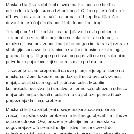
Muškarci koji su zaljubljeni u svoje majke mogu se boriti s
osjećajima krivnje, srama i zbunjenosti. Oni mogu osjećati da je
njihova ljubav prema majci nenormalna ili neprihvatljiva, što
dovodi do osjećaja izoliranosti i otuđenosti od drugih.
Terapija može biti koristan alat u rješavanju ovih problema.
Terapeut može raditi s pojedincem kako bi istražio temeljne
uzroke njihove privrženosti majci i pomogao im da razviju zdrave
strategije suočavanja i granice u svojim odnosima. Osim toga,
grupna terapija ili grupe podrške mogu pružiti osjećaj zajednice i
potvrdu za pojedince koji se bore s ovim problemom.
Također je važno prepoznati da ovo pitanje nije ograničeno na
muškarce. Žene također mogu doživjeti nezdravu privrženost
majci, a posljedice mogu biti jednako teške. Međutim,
kulturološka očekivanja i društvene norme koje okružuju odnose
majka-sin mogu otežati muškarcima da potraže pomoć ili čak
prepoznaju da imaju problem.
Muškarci koji su zaljubljeni u svoje majke suočavaju se sa
značajnim psihološkim problemima koji mogu utjecati na njihove
odrasle odnose. Ovaj problem je ukorijenjen u nedostatku
odgovarajuće privrženosti u djetinjstvu i može dovesti do
poteškoća s intimnošću, povjerenjem i nerealnim očekivanjima u