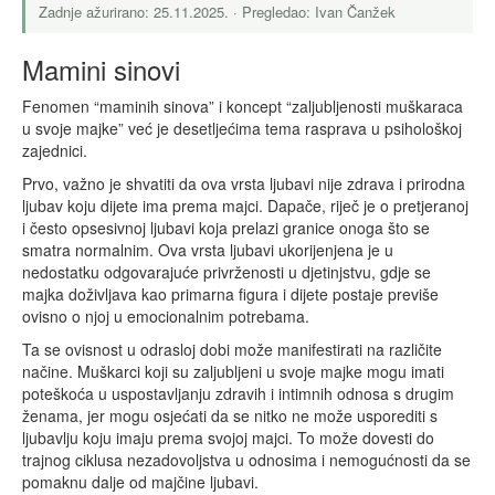
Zadnje ažurirano: 25.11.2025. · Pregledao: Ivan Čanžek
Mamini sinovi
Fenomen “maminih sinova” i koncept “zaljubljenosti muškaraca
u svoje majke” već je desetljećima tema rasprava u psihološkoj
zajednici.
Prvo, važno je shvatiti da ova vrsta ljubavi nije zdrava i prirodna
ljubav koju dijete ima prema majci. Dapače, riječ je o pretjeranoj
i često opsesivnoj ljubavi koja prelazi granice onoga što se
smatra normalnim. Ova vrsta ljubavi ukorijenjena je u
nedostatku odgovarajuće privrženosti u djetinjstvu, gdje se
majka doživljava kao primarna figura i dijete postaje previše
ovisno o njoj u emocionalnim potrebama.
Ta se ovisnost u odrasloj dobi može manifestirati na različite
načine. Muškarci koji su zaljubljeni u svoje majke mogu imati
poteškoća u uspostavljanju zdravih i intimnih odnosa s drugim
ženama, jer mogu osjećati da se nitko ne može usporediti s
ljubavlju koju imaju prema svojoj majci. To može dovesti do
trajnog ciklusa nezadovoljstva u odnosima i nemogućnosti da se
pomaknu dalje od majčine ljubavi.