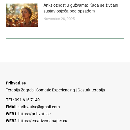
Anksioznost u gužvama: Kada se živčani
sustav osjeća pod opsadom
November 26, 2025
Prihvati.se
Terapija Zagreb | Somatic Experiencing | Gestalt terapija
TEL
:
091 616 7149
EMAIL
:
prihvatise@gmail.com
WEB1
:
https://prihvati.se
WEB2
:
https://creativemanager.eu