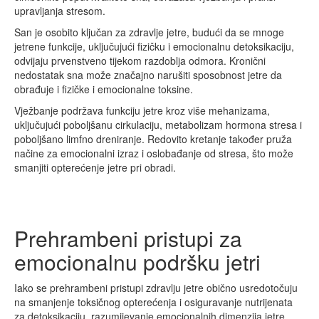
upravljanja stresom.
San je osobito ključan za zdravlje jetre, budući da se mnoge
jetrene funkcije, uključujući fizičku i emocionalnu detoksikaciju,
odvijaju prvenstveno tijekom razdoblja odmora. Kronični
nedostatak sna može značajno narušiti sposobnost jetre da
obrađuje i fizičke i emocionalne toksine.
Vježbanje podržava funkciju jetre kroz više mehanizama,
uključujući poboljšanu cirkulaciju, metabolizam hormona stresa i
poboljšano limfno dreniranje. Redovito kretanje također pruža
načine za emocionalni izraz i oslobađanje od stresa, što može
smanjiti opterećenje jetre pri obradi.
Prehrambeni pristupi za
emocionalnu podršku jetri
Iako se prehrambeni pristupi zdravlju jetre obično usredotočuju
na smanjenje toksičnog opterećenja i osiguravanje nutrijenata
za detoksikaciju, razumijevanje emocionalnih dimenzija jetre