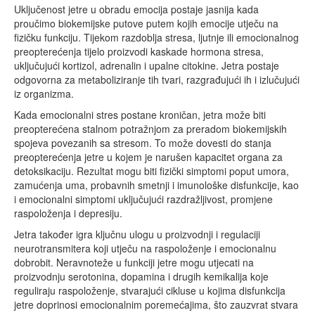
Uključenost jetre u obradu emocija postaje jasnija kada
proučimo biokemijske putove putem kojih emocije utječu na
fizičku funkciju. Tijekom razdoblja stresa, ljutnje ili emocionalnog
preopterećenja tijelo proizvodi kaskade hormona stresa,
uključujući kortizol, adrenalin i upalne citokine. Jetra postaje
odgovorna za metaboliziranje tih tvari, razgrađujući ih i izlučujući
iz organizma.
Kada emocionalni stres postane kroničan, jetra može biti
preopterećena stalnom potražnjom za preradom biokemijskih
spojeva povezanih sa stresom. To može dovesti do stanja
preopterećenja jetre u kojem je narušen kapacitet organa za
detoksikaciju. Rezultat mogu biti fizički simptomi poput umora,
zamućenja uma, probavnih smetnji i imunološke disfunkcije, kao
i emocionalni simptomi uključujući razdražljivost, promjene
raspoloženja i depresiju.
Jetra također igra ključnu ulogu u proizvodnji i regulaciji
neurotransmitera koji utječu na raspoloženje i emocionalnu
dobrobit. Neravnoteže u funkciji jetre mogu utjecati na
proizvodnju serotonina, dopamina i drugih kemikalija koje
reguliraju raspoloženje, stvarajući cikluse u kojima disfunkcija
jetre doprinosi emocionalnim poremećajima, što zauzvrat stvara