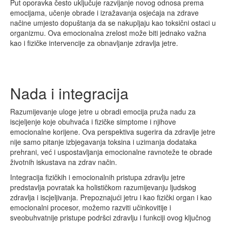
Put oporavka često uključuje razvijanje novog odnosa prema
emocijama, učenje obrade i izražavanja osjećaja na zdrave
načine umjesto dopuštanja da se nakupljaju kao toksični ostaci u
organizmu. Ova emocionalna zrelost može biti jednako važna
kao i fizičke intervencije za obnavljanje zdravlja jetre.
Nada i integracija
Razumijevanje uloge jetre u obradi emocija pruža nadu za
iscjeljenje koje obuhvaća i fizičke simptome i njihove
emocionalne korijene. Ova perspektiva sugerira da zdravlje jetre
nije samo pitanje izbjegavanja toksina i uzimanja dodataka
prehrani, već i uspostavljanja emocionalne ravnoteže te obrade
životnih iskustava na zdrav način.
Integracija fizičkih i emocionalnih pristupa zdravlju jetre
predstavlja povratak ka holističkom razumijevanju ljudskog
zdravlja i iscjeljivanja. Prepoznajući jetru i kao fizički organ i kao
emocionalni procesor, možemo razviti učinkovitije i
sveobuhvatnije pristupe podršci zdravlju i funkciji ovog ključnog