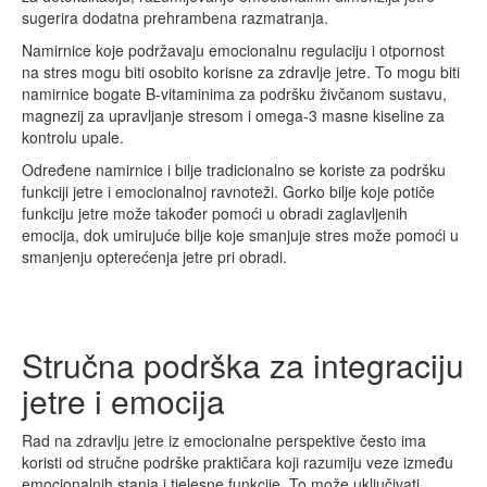
sugerira dodatna prehrambena razmatranja.
Namirnice koje podržavaju emocionalnu regulaciju i otpornost
na stres mogu biti osobito korisne za zdravlje jetre. To mogu biti
namirnice bogate B-vitaminima za podršku živčanom sustavu,
magnezij za upravljanje stresom i omega-3 masne kiseline za
kontrolu upale.
Određene namirnice i bilje tradicionalno se koriste za podršku
funkciji jetre i emocionalnoj ravnoteži. Gorko bilje koje potiče
funkciju jetre može također pomoći u obradi zaglavljenih
emocija, dok umirujuće bilje koje smanjuje stres može pomoći u
smanjenju opterećenja jetre pri obradi.
Stručna podrška za integraciju
jetre i emocija
Rad na zdravlju jetre iz emocionalne perspektive često ima
koristi od stručne podrške praktičara koji razumiju veze između
emocionalnih stanja i tjelesne funkcije. To može uključivati