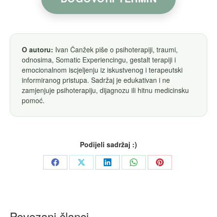
O autoru:
Ivan Čanžek piše o psihoterapiji, traumi,
odnosima, Somatic Experiencingu, gestalt terapiji i
emocionalnom iscjeljenju iz iskustvenog i terapeutski
informiranog pristupa. Sadržaj je edukativan i ne
zamjenjuje psihoterapiju, dijagnozu ili hitnu medicinsku
pomoć.
Podijeli sadržaj :)
Share
Share
Share
Share
Share
on
on
on
on
on
Facebook
X
LinkedIn
WhatsApp
Pinterest
Povezani članci