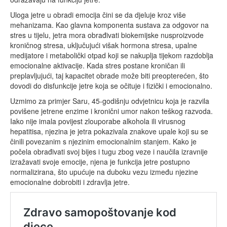
Uloga jetre u obradi emocija čini se da djeluje kroz više
mehanizama. Kao glavna komponenta sustava za odgovor na
stres u tijelu, jetra mora obrađivati biokemijske nusproizvode
kroničnog stresa, uključujući višak hormona stresa, upalne
medijatore i metabolički otpad koji se nakuplja tijekom razdoblja
emocionalne aktivacije. Kada stres postane kroničan ili
preplavljujući, taj kapacitet obrade može biti preopterećen, što
dovodi do disfunkcije jetre koja se očituje i fizički i emocionalno.
Uzmimo za primjer Saru, 45-godišnju odvjetnicu koja je razvila
povišene jetrene enzime i kronični umor nakon teškog razvoda.
Iako nije imala povijest zlouporabe alkohola ili virusnog
hepatitisa, njezina je jetra pokazivala znakove upale koji su se
činili povezanim s njezinim emocionalnim stanjem. Kako je
počela obrađivati svoj bijes i tugu zbog veze i naučila izravnije
izražavati svoje emocije, njena je funkcija jetre postupno
normalizirana, što upućuje na duboku vezu između njezine
emocionalne dobrobiti i zdravlja jetre.