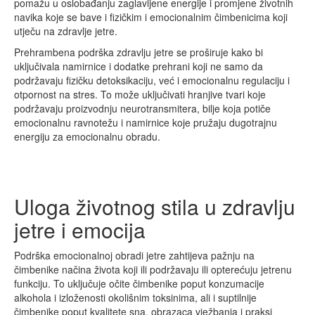
pomažu u oslobađanju zaglavljene energije i promjene životnih
navika koje se bave i fizičkim i emocionalnim čimbenicima koji
utječu na zdravlje jetre.
Prehrambena podrška zdravlju jetre se proširuje kako bi
uključivala namirnice i dodatke prehrani koji ne samo da
podržavaju fizičku detoksikaciju, već i emocionalnu regulaciju i
otpornost na stres. To može uključivati hranjive tvari koje
podržavaju proizvodnju neurotransmitera, bilje koja potiče
emocionalnu ravnotežu i namirnice koje pružaju dugotrajnu
energiju za emocionalnu obradu.
Uloga životnog stila u zdravlju
jetre i emocija
Podrška emocionalnoj obradi jetre zahtijeva pažnju na
čimbenike načina života koji ili podržavaju ili opterećuju jetrenu
funkciju. To uključuje očite čimbenike poput konzumacije
alkohola i izloženosti okolišnim toksinima, ali i suptilnije
čimbenike poput kvalitete sna, obrazaca vježbanja i praksi