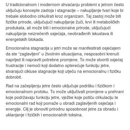
U tradicionalnom i modernom shvaćanju problemi s jetrom često
uključuju koncepte zastoja i stagnacije – nakupljanje tvari koje bi
trebale slobodno cirkulirati kroz organizam. Taj zastoj može biti
fizičke prirode, uključujući nakupljanje žuči, krvi ili metaboličkih
produkata, ali može biti i emocionalne prirode, uključujući
nakupljanje neizrečenih osjećaja, neobrađenih iskustava ili
energetskih blokada.
Emocionalna stagnacija u jetri može se manifestirati osjećajem
da ste “zaglavljeni” u životnim situacijama, nesposobni krenuti
naprijed ili napraviti potrebne promjene. To može stvoriti osjećaj
frustracije i nemoći koji dodatno opterećuje funkciju jetre,
stvarajući cikluse stagnacije koji utječu na emocionalnu i fizičku
dobrobit.
Rad na začepljenju jetre često uključuje podršku i fizičkom i
emocionalnom protoku. To može uključivati promjene u prehrani
koje podržavaju funkciju jetre, vježbe koje potiču cirkulaciju te
emocionalni rad koji pomaže u obradi zaglavljenih osjećaja i
energije. Cilj je obnoviti prirodnu sposobnost jetre za obradu i
uklanjanje i fizičkih i emocionalnih toksina.