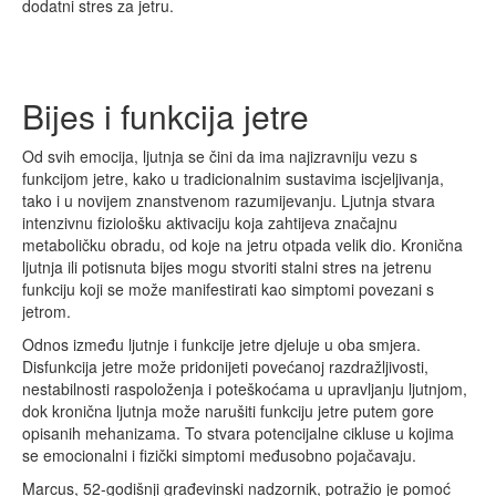
dodatni stres za jetru.
Bijes i funkcija jetre
Od svih emocija, ljutnja se čini da ima najizravniju vezu s
funkcijom jetre, kako u tradicionalnim sustavima iscjeljivanja,
tako i u novijem znanstvenom razumijevanju. Ljutnja stvara
intenzivnu fiziološku aktivaciju koja zahtijeva značajnu
metaboličku obradu, od koje na jetru otpada velik dio. Kronična
ljutnja ili potisnuta bijes mogu stvoriti stalni stres na jetrenu
funkciju koji se može manifestirati kao simptomi povezani s
jetrom.
Odnos između ljutnje i funkcije jetre djeluje u oba smjera.
Disfunkcija jetre može pridonijeti povećanoj razdražljivosti,
nestabilnosti raspoloženja i poteškoćama u upravljanju ljutnjom,
dok kronična ljutnja može narušiti funkciju jetre putem gore
opisanih mehanizama. To stvara potencijalne cikluse u kojima
se emocionalni i fizički simptomi međusobno pojačavaju.
Marcus, 52-godišnji građevinski nadzornik, potražio je pomoć