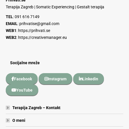
Prihvati.se
Terapija Zagreb | Somatic Experiencing | Gestalt terapija
TEL
:
091 616 7149
EMAIL
:
prihvatise@gmail.com
WEB1
:
https://prihvati.se
WEB2
:
https://creativemanager.eu
Socijalne mreže
Facebook
Instagram
Linkedin
YouTube
Terapija Zagreb – Kontakt
O meni