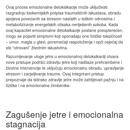
Ovaj proces emocionalne detoksikacije može uključivati
razgradnju biokemijskih potpisa traumatičnih iskustava, obradu
spojeva povezanih sa stresom nastalih u teškim odnosima i
metaboliziranje energetskih otisaka neriješenih sukoba. Kada
ovaj kapacitet emocionalne detoksikacije postane preopterećen,
mogu se pojaviti simptomi koji oponašaju one fizičke toksičnosti
– umor, magla u glavi, poremećaji raspoloženja i opći osjećaj da
ste “otrovani” životnim iskustvima.
Razumijevanje uloge jetre u emocionalnoj detoksikaciji otvara
nove pristupe podršci zdravlju jetre koji nadilaze prehrambene i
životne intervencije te uključuju emocionalnu obradu, upravljanje
stresom i zacjeljivanje traume. Ovaj integrirani pristup
prepoznaje da istinsko zdravlje jetre može zahtijevati pažnju i na
fizičke i na emocionalne čimbenike.
Zagušenje jetre i emocionalna
stagnacija