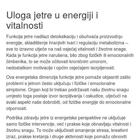
Uloga jetre u energiji i
vitalnosti
Funkcija jetre nadilazi detoksikaciju i obuhvaća proizvodnju
energije, skladištenje hranjivih tvari i regulaciju metabolizma –
sve to izravno utječe na naš osjećaj vitalnosti i životne snage.
Kada je funkcija jetre narušena, bilo zbog fizičkih ili emocionalnih
čimbenika, to se može očitovati kroničnim umorom,
nedostatkom motivacije i općim osjećajem iscrpljenosti.
Ova energetska dimenzija funkcije jetre pomaže objasniti zašto
problemi s jetrom često uključuju i fizičke i emocionalne
simptome. Organ koji bi trebao podržavati našu životnu snagu
umjesto toga postaje izvor iscrpljivanja i oskudice, utječući na
svaki aspekt naše dobrobiti, od fizičke energije do emocionalne
otpornosti.
Podrška zdravlju jetre iz energetske perspektive ne uključuje
samo fizičke intervencije, već i prakse koje obnavljaju vitalnost i
životnu snagu. To može uključivati smanjenje stresa, kreativni
izraz, prakse kretanja i druge aktivnosti koje pomažu obnoviti