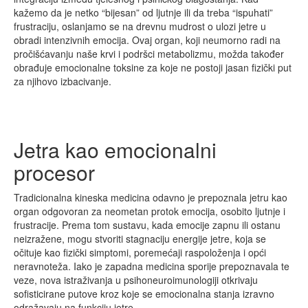
kažemo da je netko “bijesan” od ljutnje ili da treba “ispuhati”
frustraciju, oslanjamo se na drevnu mudrost o ulozi jetre u
obradi intenzivnih emocija. Ovaj organ, koji neumorno radi na
pročišćavanju naše krvi i podršci metabolizmu, možda također
obrađuje emocionalne toksine za koje ne postoji jasan fizički put
za njihovo izbacivanje.
Jetra kao emocionalni
procesor
Tradicionalna kineska medicina odavno je prepoznala jetru kao
organ odgovoran za neometan protok emocija, osobito ljutnje i
frustracije. Prema tom sustavu, kada emocije zapnu ili ostanu
neizražene, mogu stvoriti stagnaciju energije jetre, koja se
očituje kao fizički simptomi, poremećaji raspoloženja i opći
neravnoteža. Iako je zapadna medicina sporije prepoznavala te
veze, nova istraživanja u psihoneuroimunologiji otkrivaju
sofisticirane putove kroz koje se emocionalna stanja izravno
odražavaju na funkciju jetre.