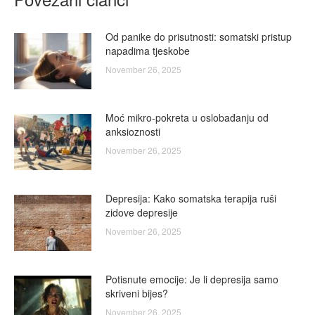
Od panike do prisutnosti: somatski pristup
napadima tjeskobe
November 26, 2025
Moć mikro-pokreta u oslobađanju od
anksioznosti
November 26, 2025
Depresija: Kako somatska terapija ruši
zidove depresije
November 26, 2025
Potisnute emocije: Je li depresija samo
skriveni bijes?
November 26, 2025