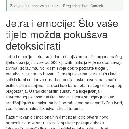
Zadnje ažurirano: 25.11.2025. · Pregledao: Ivan Čanžek
Jetra i emocije: Što vaše
tijelo možda pokušava
detoksicirati
Jetra i emocije. Jetra su jedan od najizvanrednijih organa našeg
tijela, obavljajući više od 500 ključnih funkcija koje nas održavaju
živima i zdravima. No, osim svoje dobro poznate uloge u
metabolizmu hranjivih tvari i filtriranju toksina, jetra služi i kao
sofisticirani centar za obradu emocija, usko povezana s našim
psihološkim stanjima i služeći kao barometar našeg cjelokupnog
blagostanja. U tradicionalnim sustavima iscjeljivanja i
suvremenoj psihosomatskoj medicini, jetra se pojavljuje kao
središnji igrač u načinu na koji obrađujemo ne samo fizičke tvari,
već i emocionalna iskustva, stres i traumu.
Razumijevanje emocionalnih dimenzija jetre otvara nove
perspektive o zdravlju i iscjeljenju koje poštuju duboku
integraciju između tjelesnog i psihičkog blagostanja. Kad