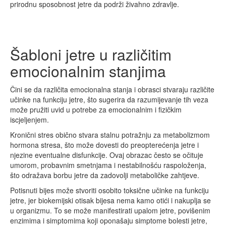
prirodnu sposobnost jetre da podrži živahno zdravlje.
Šabloni jetre u različitim
emocionalnim stanjima
Čini se da različita emocionalna stanja i obrasci stvaraju različite
učinke na funkciju jetre, što sugerira da razumijevanje tih veza
može pružiti uvid u potrebe za emocionalnim i fizičkim
iscjeljenjem.
Kronični stres obično stvara stalnu potražnju za metabolizmom
hormona stresa, što može dovesti do preopterećenja jetre i
njezine eventualne disfunkcije. Ovaj obrazac često se očituje
umorom, probavnim smetnjama i nestabilnošću raspoloženja,
što odražava borbu jetre da zadovolji metaboličke zahtjeve.
Potisnuti bijes može stvoriti osobito toksične učinke na funkciju
jetre, jer biokemijski otisak bijesa nema kamo otići i nakuplja se
u organizmu. To se može manifestirati upalom jetre, povišenim
enzimima i simptomima koji oponašaju simptome bolesti jetre,