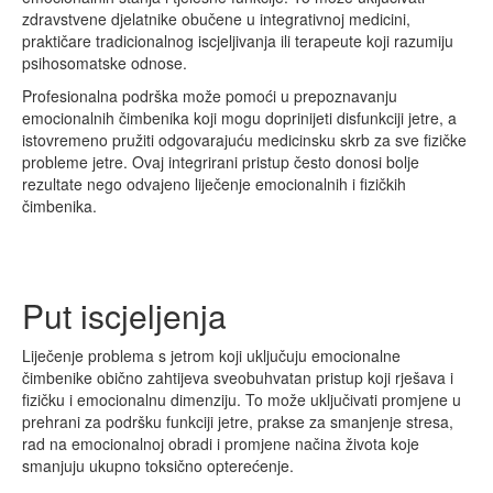
zdravstvene djelatnike obučene u integrativnoj medicini,
praktičare tradicionalnog iscjeljivanja ili terapeute koji razumiju
psihosomatske odnose.
Profesionalna podrška može pomoći u prepoznavanju
emocionalnih čimbenika koji mogu doprinijeti disfunkciji jetre, a
istovremeno pružiti odgovarajuću medicinsku skrb za sve fizičke
probleme jetre. Ovaj integrirani pristup često donosi bolje
rezultate nego odvajeno liječenje emocionalnih i fizičkih
čimbenika.
Put iscjeljenja
Liječenje problema s jetrom koji uključuju emocionalne
čimbenike obično zahtijeva sveobuhvatan pristup koji rješava i
fizičku i emocionalnu dimenziju. To može uključivati promjene u
prehrani za podršku funkciji jetre, prakse za smanjenje stresa,
rad na emocionalnoj obradi i promjene načina života koje
smanjuju ukupno toksično opterećenje.