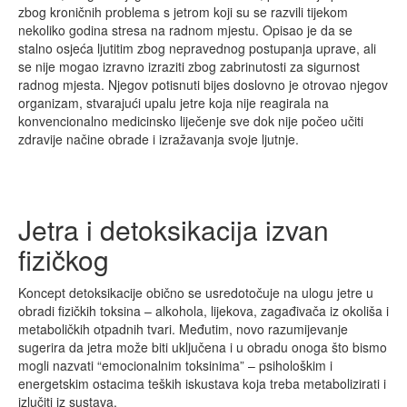
zbog kroničnih problema s jetrom koji su se razvili tijekom
nekoliko godina stresa na radnom mjestu. Opisao je da se
stalno osjeća ljutitim zbog nepravednog postupanja uprave, ali
se nije mogao izravno izraziti zbog zabrinutosti za sigurnost
radnog mjesta. Njegov potisnuti bijes doslovno je otrovao njegov
organizam, stvarajući upalu jetre koja nije reagirala na
konvencionalno medicinsko liječenje sve dok nije počeo učiti
zdravije načine obrade i izražavanja svoje ljutnje.
Jetra i detoksikacija izvan
fizičkog
Koncept detoksikacije obično se usredotočuje na ulogu jetre u
obradi fizičkih toksina – alkohola, lijekova, zagađivača iz okoliša i
metaboličkih otpadnih tvari. Međutim, novo razumijevanje
sugerira da jetra može biti uključena i u obradu onoga što bismo
mogli nazvati “emocionalnim toksinima” – psihološkim i
energetskim ostacima teških iskustava koja treba metabolizirati i
izlučiti iz sustava.