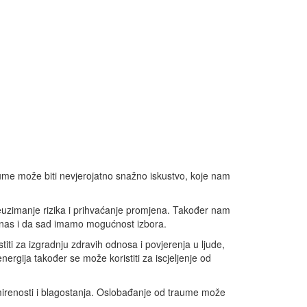
aume može biti nevjerojatno snažno iskustvo, koje nam
reuzimanje rizika i prihvaćanje promjena. Također nam
danas i da sad imamo mogućnost izbora.
iti za izgradnju zdravih odnosa i povjerenja u ljude,
ergija također se može koristiti za iscjeljenje od
mirenosti i blagostanja. Oslobađanje od traume može