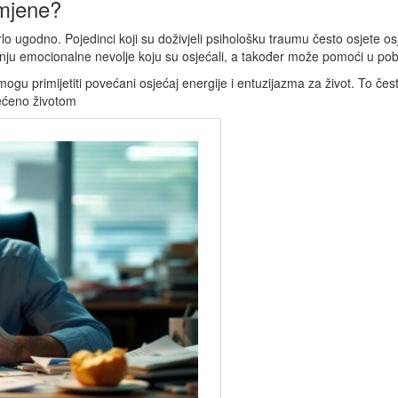
omjene?
vrlo ugodno. Pojedinci koji su doživjeli psihološku traumu često osjete os
enju emocionalne nevolje koju su osjećali, a također može pomoći u pob
ogu primijetiti povećani osjećaj energije i entuzijazma za život. To če
rećeno životom