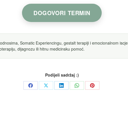
DOGOVORI TERMIN
 odnosima, Somatic Experiencingu, gestalt terapiji i emocionalnom iscjel
oterapiju, dijagnozu ili hitnu medicinsku pomoć.
Podijeli sadržaj :)
Share
Share
Share
Share
Share
on
on
on
on
on
Facebook
X
LinkedIn
WhatsApp
Pinterest