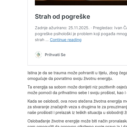
Istina je da se trauma može pohraniti u tijelu, zbog če
omogućuje da povratimo svoju životnu energiju.
Ta energija sa sobom može donijeti niz pozitivnih osje
može pomoći da prihvatimo sebe i svoju prošlost, kao 
Kada se oslobodi, ova novo stečena životna energija mož
za stvaranje značajnih veza s drugima te za preuzimanje 
naše prošlosti i prelazak iz teških situacija u slobodniji ž
Oslobađanje životne energije može biti način pronalas
nam omogućiti da ponovno otkrijemo svoje pravo ja i da 