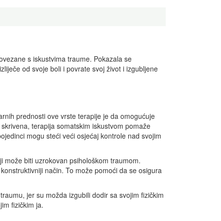
ije povezane s iskustvima traume. Pokazala se
iječe od svoje boli i povrate svoj život i izgubljene
rnih prednosti ove vrste terapije je da omogućuje
 skrivena, terapija somatskim iskustvom pomaže
pojedinci mogu steći veći osjećaj kontrole nad svojim
oji može biti uzrokovan psihološkom traumom.
 konstruktivniji način. To može pomoći da se osigura
raumu, jer su možda izgubili dodir sa svojim fizičkim
im fizičkim ja.