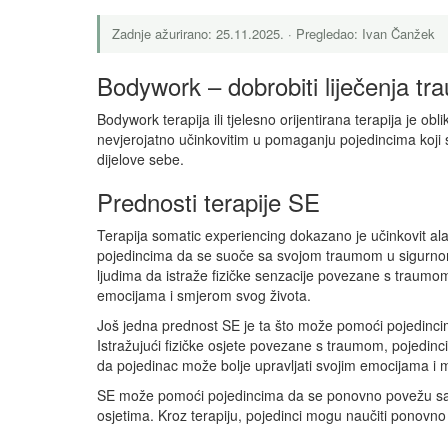
Zadnje ažurirano: 25.11.2025. · Pregledao: Ivan Čanžek
Bodywork – dobrobiti liječenja tr
Bodywork terapija ili tjelesno orijentirana terapija je o
nevjerojatno učinkovitim u pomaganju pojedincima koji su 
dijelove sebe.
Prednosti terapije SE
Terapija somatic experiencing dokazano je učinkovit al
pojedincima da se suoče sa svojom traumom u sigurnom
ljudima da istraže fizičke senzacije povezane s traumom 
emocijama i smjerom svog života.
Još jedna prednost SE je ta što može pomoći pojedinci
Istražujući fizičke osjete povezane s traumom, pojedinc
da pojedinac može bolje upravljati svojim emocijama i mi
SE može pomoći pojedincima da se ponovno povežu sa svoj
osjetima. Kroz terapiju, pojedinci mogu naučiti ponovno 