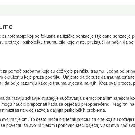
aume
blik psihoterapije koji se fokusira na fizičke senzacije i tjelesne senzac
pretrpjeli psihološku traumu bilo koje vrste, pružajući im način da se izl
at za pomoć osobama koje su doživjele psihičku traumu. Jedna od prima
 okruženju koje pruža podršku. Umjesto da dopusti da trauma ostane
i da bolje razumiju kako je trauma utjecala na njih. Kroz ovaj proces, 
ma da razviju zdravije strategije suočavanja s emocionalnim stresom k
i mogu naučiti prepoznati kada se osjećaju preopterećeno i reagirati na
nimizirati rizik od razvoja daljnjih psiholoških problema.
im tijelom. To često može biti težak proces za one koji su doživjeli t
se povezati sa svojim tijelom i ponovno steći osjećaj vlasništva nad svoj