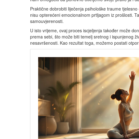
Praktične dobrobiti liječenja psihološke traume tjelesno 
nisu opterećeni emocionalnom prtljagom iz prošlosti. T
samouvjerenosti.
U isto vrijeme, ovaj proces iscjeljenja također može donij
prema sebi, što može biti temelj sretnog i ispunjenog 
nesavršenosti. Kao rezultat toga, možemo postati otporni