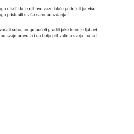
 otkriti da je njihove veze lakše podnijeti jer više
gu pristupiti s više samopouzdanja i
hvaćati sebe, mogu početi graditi jake temelje ljubavi
o svoje pravo ja i da bolje prihvatimo svoje mane i