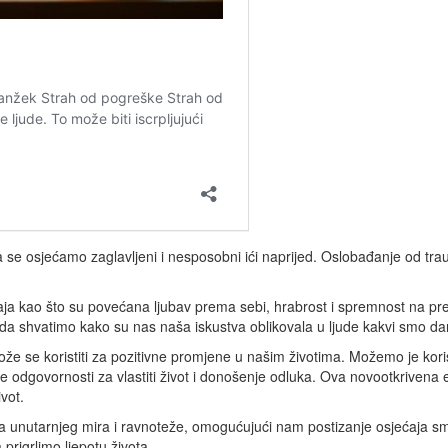
ga se osjećamo zaglavljeni i nesposobni ići naprijed. Oslobađanje od tr
ćaja kao što su povećana ljubav prema sebi, hrabrost i spremnost na p
i da shvatimo kako su nas naša iskustva oblikovala u ljude kakvi smo 
e se koristiti za pozitivne promjene u našim životima. Možemo je korist
odgovornosti za vlastiti život i donošenje odluka. Ova novootkrivena en
ivot.
ka unutarnjeg mira i ravnoteže, omogućujući nam postizanje osjećaja s
prigrlimo ljepotu života.