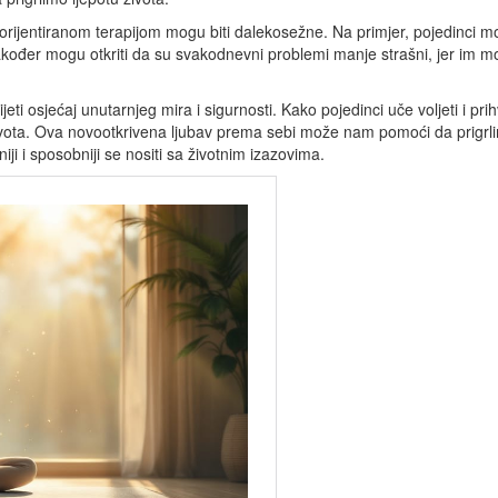
orijentiranom terapijom mogu biti dalekosežne. Na primjer, pojedinci mogu
akođer mogu otkriti da su svakodnevni problemi manje strašni, jer im mo
eti osjećaj unutarnjeg mira i sigurnosti. Kako pojedinci uče voljeti i pri
života. Ova novootkrivena ljubav prema sebi može nam pomoći da prigrlim
ji i sposobniji se nositi sa životnim izazovima.