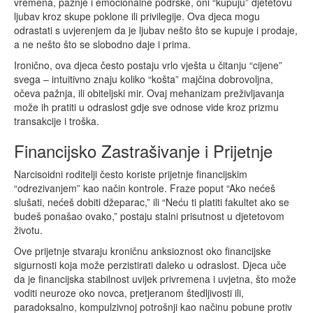
vremena, pažnje i emocionalne podrške, oni “kupuju” djetetovu
ljubav kroz skupe poklone ili privilegije. Ova djeca mogu
odrastati s uvjerenjem da je ljubav nešto što se kupuje i prodaje,
a ne nešto što se slobodno daje i prima.
Ironično, ova djeca često postaju vrlo vješta u čitanju “cijene”
svega – intuitivno znaju koliko “košta” majčina dobrovoljna,
očeva pažnja, ili obiteljski mir. Ovaj mehanizam preživljavanja
može ih pratiti u odraslost gdje sve odnose vide kroz prizmu
transakcije i troška.
Financijsko Zastrašivanje i Prijetnje
Narcisoidni roditelji često koriste prijetnje financijskim
“odrezivanjem” kao način kontrole. Fraze poput “Ako nećeš
slušati, nećeš dobiti džeparac,” ili “Neću ti platiti fakultet ako se
budeš ponašao ovako,” postaju stalni prisutnost u djetetovom
životu.
Ove prijetnje stvaraju kroničnu anksioznost oko financijske
sigurnosti koja može perzistirati daleko u odraslost. Djeca uče
da je financijska stabilnost uvijek privremena i uvjetna, što može
voditi neuroze oko novca, pretjeranom štedljivosti ili,
paradoksalno, kompulzivnoj potrošnji kao načinu pobune protiv