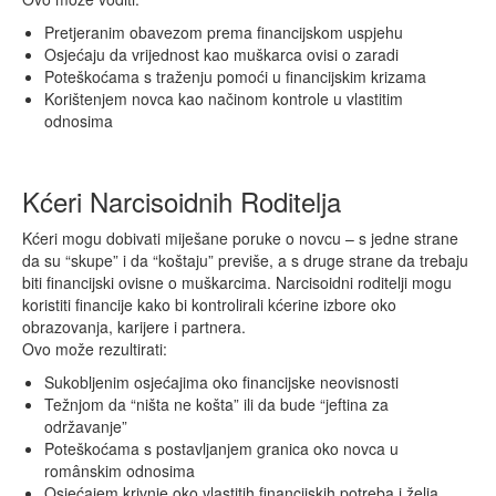
Pretjeranim obavezom prema financijskom uspjehu
Osjećaju da vrijednost kao muškarca ovisi o zaradi
Poteškoćama s traženju pomoći u financijskim krizama
Korištenjem novca kao načinom kontrole u vlastitim
odnosima
Kćeri Narcisoidnih Roditelja
Kćeri mogu dobivati miješane poruke o novcu – s jedne strane
da su “skupe” i da “koštaju” previše, a s druge strane da trebaju
biti financijski ovisne o muškarcima. Narcisoidni roditelji mogu
koristiti financije kako bi kontrolirali kćerine izbore oko
obrazovanja, karijere i partnera.
Ovo može rezultirati:
Sukobljenim osjećajima oko financijske neovisnosti
Težnjom da “ništa ne košta” ili da bude “jeftina za
održavanje”
Poteškoćama s postavljanjem granica oko novca u
românskim odnosima
Osjećajem krivnje oko vlastitih financijskih potreba i želja