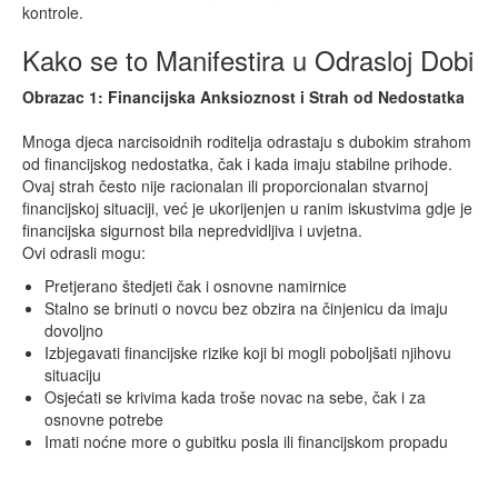
kontrole.
Kako se to Manifestira u Odrasloj Dobi
Obrazac 1: Financijska Anksioznost i Strah od Nedostatka
Mnoga djeca narcisoidnih roditelja odrastaju s dubokim strahom
od financijskog nedostatka, čak i kada imaju stabilne prihode.
Ovaj strah često nije racionalan ili proporcionalan stvarnoj
financijskoj situaciji, već je ukorijenjen u ranim iskustvima gdje je
financijska sigurnost bila nepredvidljiva i uvjetna.
Ovi odrasli mogu:
Pretjerano štedjeti čak i osnovne namirnice
Stalno se brinuti o novcu bez obzira na činjenicu da imaju
dovoljno
Izbjegavati financijske rizike koji bi mogli poboljšati njihovu
situaciju
Osjećati se krivima kada troše novac na sebe, čak i za
osnovne potrebe
Imati noćne more o gubitku posla ili financijskom propadu