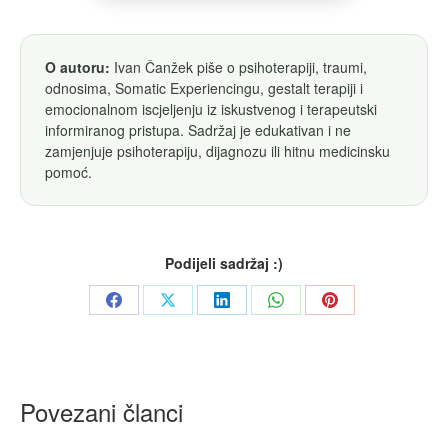
O autoru:
Ivan Čanžek piše o psihoterapiji, traumi,
odnosima, Somatic Experiencingu, gestalt terapiji i
emocionalnom iscjeljenju iz iskustvenog i terapeutski
informiranog pristupa. Sadržaj je edukativan i ne
zamjenjuje psihoterapiju, dijagnozu ili hitnu medicinsku
pomoć.
Podijeli sadržaj :)
Share
Share
Share
Share
Share
on
on
on
on
on
Facebook
X
LinkedIn
WhatsApp
Pinterest
Povezani članci