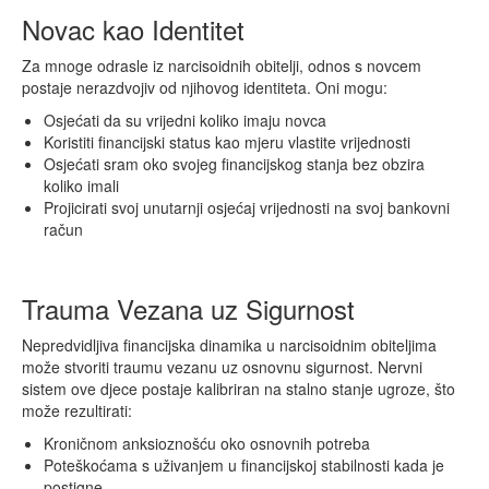
Novac kao Identitet
Za mnoge odrasle iz narcisoidnih obitelji, odnos s novcem
postaje nerazdvojiv od njihovog identiteta. Oni mogu:
Osjećati da su vrijedni koliko imaju novca
Koristiti financijski status kao mjeru vlastite vrijednosti
Osjećati sram oko svojeg financijskog stanja bez obzira
koliko imali
Projicirati svoj unutarnji osjećaj vrijednosti na svoj bankovni
račun
Trauma Vezana uz Sigurnost
Nepredvidljiva financijska dinamika u narcisoidnim obiteljima
može stvoriti traumu vezanu uz osnovnu sigurnost. Nervni
sistem ove djece postaje kalibriran na stalno stanje ugroze, što
može rezultirati:
Kroničnom anksioznošću oko osnovnih potreba
Poteškoćama s uživanjem u financijskoj stabilnosti kada je
postigne