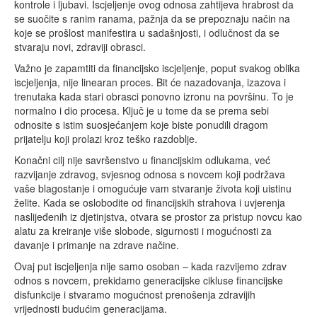
kontrole i ljubavi. Iscjeljenje ovog odnosa zahtijeva hrabrost da
se suočite s ranim ranama, pažnja da se prepoznaju način na
koje se prošlost manifestira u sadašnjosti, i odlučnost da se
stvaraju novi, zdraviji obrasci.
Važno je zapamtiti da financijsko iscjeljenje, poput svakog oblika
iscjeljenja, nije linearan proces. Bit će nazadovanja, izazova i
trenutaka kada stari obrasci ponovno izronu na površinu. To je
normalno i dio procesa. Ključ je u tome da se prema sebi
odnosite s istim suosjećanjem koje biste ponudili dragom
prijatelju koji prolazi kroz teško razdoblje.
Konačni cilj nije savršenstvo u financijskim odlukama, već
razvijanje zdravog, svjesnog odnosa s novcem koji podržava
vaše blagostanje i omogućuje vam stvaranje života koji uistinu
želite. Kada se oslobodite od financijskih strahova i uvjerenja
naslijeđenih iz djetinjstva, otvara se prostor za pristup novcu kao
alatu za kreiranje više slobode, sigurnosti i mogućnosti za
davanje i primanje na zdrave načine.
Ovaj put iscjeljenja nije samo osoban – kada razvijemo zdrav
odnos s novcem, prekidamo generacijske cikluse financijske
disfunkcije i stvaramo mogućnost prenošenja zdravijih
vrijednosti budućim generacijama.