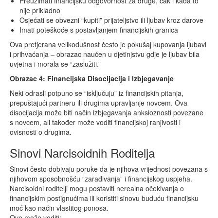
Preuzimati financijsku odgovornost za druge, čak i kada to
nije prikladno
Osjećati se obvezni “kupiti” prijateljstvo ili ljubav kroz darove
Imati poteškoće s postavljanjem financijskih granica
Ova pretjerana velikodušnost često je pokušaj kupovanja ljubavi
i prihvaćanja – obrazac naučen u djetinjstvu gdje je ljubav bila
uvjetna i morala se “zaslužiti.”
Obrazac 4: Financijska Disocijacija i Izbjegavanje
Neki odrasli potpuno se “isključuju” iz financijskih pitanja,
prepuštajući partneru ili drugima upravljanje novcem. Ova
disocijacija može biti način izbjegavanja anksioznosti povezane
s novcem, ali također može voditi financijskoj ranjivosti i
ovisnosti o drugima.
Sinovi Narcisoidnih Roditelja
Sinovi često dobivaju poruke da je njihova vrijednost povezana s
njihovom sposobnošću “zarađivanja” i financijskog uspjeha.
Narcisoidni roditelji mogu postaviti nerealna očekivanja o
financijskim postignućima ili koristiti sinovu buduću financijsku
moć kao način vlastitog ponosa.
Ovo može voditi: