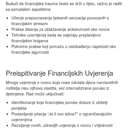
Budući da financijska trauma često se drži u tijelu, važno je raditi
sa somatskim aspektima:
Učenje prepoznavanja tjelesnih senzacija povezanih s
financijskim stresom
Prakse disanja za ublažavanje anksioznosti oko novca
Tehnike uzemljenja kada se osjećaju preplavljeno
financijskim brigama
Pokretne prakse koji pomažu u oslobađanju napetosti oko
financijske sigurnosti
Preispitivanje Financijskih Uvjerenja
Mnoga uvjerenja o novcu koja nose odrasla djeca narcisoidnih
roditelja nisu njihova vlastita, već internalizirane poruke iz
djetinjstva. Rad može uključivati:
Identificiranje koje financijske poruke dolaze iz obitelji
porijekla
Postavljanje pitanja “Je li ovo istina?” o ograničavajućim
uvjerenjima
Razvijanje novih, zdravijih uvjerenja o novcu i vrijednosti