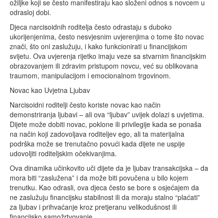
ožiljke koji se često manifestiraju kao složeni odnos s novcem u
odrasloj dobi.
Djeca narcisoidnih roditelja često odrastaju s duboko
ukorijenjenima, često nesvjesnim uvjerenjima o tome što novac
znači, što oni zaslužuju, i kako funkcionirati u financijskom
svijetu. Ova uvjerenja rijetko imaju veze sa stvarnim financijskim
obrazovanjem ili zdravim pristupom novcu, već su oblikovana
traumom, manipulacijom i emocionalnom trgovinom.
Novac kao Uvjetna Ljubav
Narcisoidni roditelji često koriste novac kao način
demonstriranja ljubavi – ali ova “ljubav” uvijek dolazi s uvjetima.
Dijete može dobiti novac, poklone ili privilegije kada se ponaša
na način koji zadovoljava roditeljev ego, ali ta materijalna
podrška može se trenutačno povući kada dijete ne uspije
udovoljiti roditeljskim očekivanjima.
Ova dinamika učinkovito uči dijete da je ljubav transakcijska – da
mora biti “zaslužena” i da može biti povučena u bilo kojem
trenutku. Kao odrasli, ova djeca često se bore s osjećajem da
ne zaslužuju financijsku stabilnost ili da moraju stalno “plaćati”
za ljubav i prihvaćanje kroz pretjeranu velikodušnost ili
financijsko samožrtvovanje.