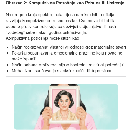
Obrazac 2: Kompulzivna Potrošnja kao Pobuna ili Umirenje
Na drugom kraju spektra, neka djeca narcisoidnih roditelja
razvijaju kompulzivne potrošne navike. Ovo može biti oblik
pobune protiv kontrole koju su doživjeli u djetinjstvu, ili način
“vodećeg” sebe nakon godina uskraćivanja.
Kompulzivna potrošnja može služiti kao:
Način “dokazivanja” vlastitoj vrijednosti kroz materijalne stvari
Pokušaj popunjavanja emocionalne praznine koju novac ne
može ispuniti
Način pobune protiv roditeljske kontrole kroz “inat-potrošnju”
Mehanizam suočavanja s anksioznošću ili depresijom