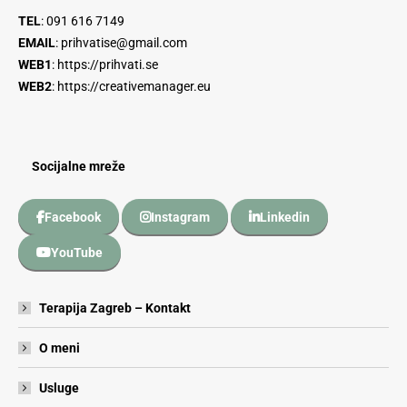
TEL
:
091 616 7149
EMAIL
:
prihvatise@gmail.com
WEB1
:
https://prihvati.se
WEB2
:
https://creativemanager.eu
Socijalne mreže
Facebook
Instagram
Linkedin
YouTube
Terapija Zagreb – Kontakt
O meni
Usluge