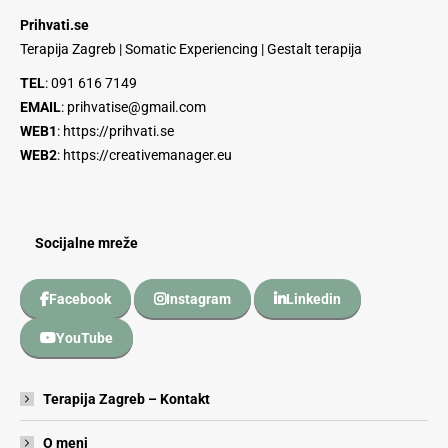
Prihvati.se
Terapija Zagreb | Somatic Experiencing | Gestalt terapija
TEL
:
091 616 7149
EMAIL
:
prihvatise@gmail.com
WEB1
:
https://prihvati.se
WEB2
:
https://creativemanager.eu
Socijalne mreže
Facebook
Instagram
Linkedin
YouTube
Terapija Zagreb – Kontakt
O meni