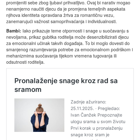
promijeniti sebe zbog ljubavi prihvatljivo. Ovaj bi narativ mogao
nenamjerno naučiti djecu da je promjena temeljnih aspekata
njihova identiteta opravdana žrtva za romantičnu vezu,
zanemarujući važnost samoprihvaćanja i individualnosti.
Bambi:
Iako prikazuje teme otpornosti i snage u suočavanju s
nevoljama, prikaz gubitka roditelja može desenzibilizirati djecu
za emocionalni učinak takvih događaja. To bi moglo dovesti do
smanjenog razumijevanja potrebe za emocionalnom podrškom i
mehanizmima suočavanja tijekom vremena tugovanja ili
odsutnosti roditelja.