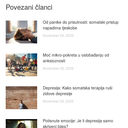
Povezani članci
Od panike do prisutnosti: somatski pristup
napadima tjeskobe
November 26, 2025
Moć mikro-pokreta u oslobađanju od
anksioznosti
November 26, 2025
Depresija: Kako somatska terapija ruši
zidove depresije
November 26, 2025
Potisnute emocije: Je li depresija samo
skriveni bijes?