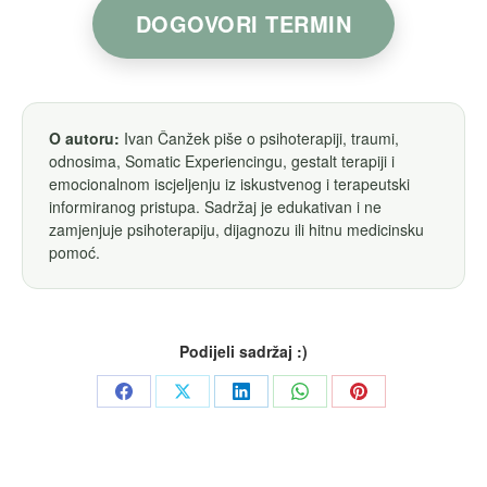
DOGOVORI TERMIN
O autoru:
Ivan Čanžek piše o psihoterapiji, traumi,
odnosima, Somatic Experiencingu, gestalt terapiji i
emocionalnom iscjeljenju iz iskustvenog i terapeutski
informiranog pristupa. Sadržaj je edukativan i ne
zamjenjuje psihoterapiju, dijagnozu ili hitnu medicinsku
pomoć.
Podijeli sadržaj :)
Share
Share
Share
Share
Share
on
on
on
on
on
Facebook
X
LinkedIn
WhatsApp
Pinterest