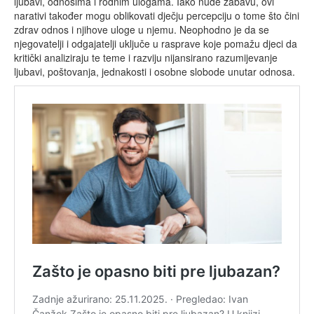
ljubavi, odnosima i rodnim ulogama. Iako nude zabavu, ovi
narativi također mogu oblikovati dječju percepciju o tome što čini
zdrav odnos i njihove uloge u njemu. Neophodno je da se
njegovatelji i odgajatelji uključe u rasprave koje pomažu djeci da
kritički analiziraju te teme i razviju nijansirano razumijevanje
ljubavi, poštovanja, jednakosti i osobne slobode unutar odnosa.