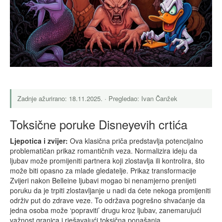
Zadnje ažurirano: 18.11.2025. · Pregledao: Ivan Čanžek
Toksične poruke Disneyevih crtića
Ljepotica i zvijer:
Ova klasična priča predstavlja potencijalno
problematičan prikaz romantičnih veza. Normalizira ideju da
ljubav može promijeniti partnera koji zlostavlja ili kontrolira, što
može biti opasno za mlade gledatelje. Prikaz transformacije
Zvijeri nakon Belleine ljubavi mogao bi nenamjerno prenijeti
poruku da je trpiti zlostavljanje u nadi da ćete nekoga promijeniti
održiv put do zdrave veze. To održava pogrešno shvaćanje da
jedna osoba može ‘popraviti’ drugu kroz ljubav, zanemarujući
važnost granica i rješavajući toksična ponašanja.