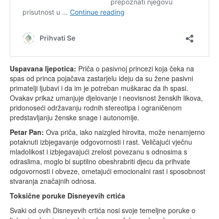
Uspavana ljepotica:
Priča o pasivnoj princezi koja čeka na
spas od princa pojačava zastarjelu ideju da su žene pasivni
primatelji ljubavi i da im je potreban muškarac da ih spasi.
Ovakav prikaz umanjuje djelovanje i neovisnost ženskih likova,
pridonoseći održavanju rodnih stereotipa i ograničenom
predstavljanju ženske snage i autonomije.
Petar Pan:
Ova priča, iako naizgled hirovita, može nenamjerno
potaknuti izbjegavanje odgovornosti i rast. Veličajući vječnu
mladolikost i izbjegavajući zrelost povezanu s odnosima s
odraslima, moglo bi suptilno obeshrabriti djecu da prihvate
odgovornosti i obveze, ometajući emocionalni rast i sposobnost
stvaranja značajnih odnosa.
Toksične poruke Disneyevih crtića
Svaki od ovih Disneyevih crtića nosi svoje temeljne poruke o