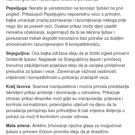
Pepeljuga:
Narativ je usredotočen na koncept ‘ljubavi na prvi
pogled’. Prikazujući Pepeljuginu neposrednu vezu s princem,
bajka umanjuje značaj poznavanja i razumijevanja nekoga prije
nego što se posveti vezi. Ovakav prikaz može djeci usaditi
nerealna očekivanja, sugerirajući da bi se iskrena ljubav i
povezanost trebali dogoditi trenutačno bez potrebe za dubljim
emocionalnim razumijevanjem ili kompatibilnošću.
Snjeguljica:
Ova bajka održava ideju da je fizički izgled primarni
čimbenik ljubavi. Naglasak na Snjeguljičinoj ljepoti i prinčevoj
trenutnoj zaljubljenosti pojačava ideju da je vanjska privlačnost
presudna za ljubav i veze. Zanemaruje važnost osobnosti,
vrijednosti i kompatibilnosti u poticanju značajnih veza.
Kralj lavova
: Scarova manipulativna i moćna priroda predstavlja
iskrivljeni prikaz ambicije i dominacije u odnosima. Prikazuje
otrovan prikaz dinamike moći gdje su manipulacija, prijevara i
kontrola normalizirani, potencijalno utječući na djecu da ta
ponašanja percipiraju kao prihvatljiva ili čak vrijedna divljenja u
potrazi za moći ili kontrolom unutar odnosa.
Mala sirena:
Arielino žrtvovanje njezina glasa za mogućnost
ljubavi s princem Ericom promiče ideju da je drastično