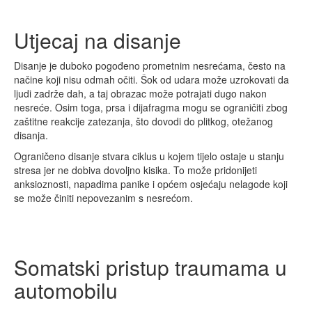
Utjecaj na disanje
Disanje je duboko pogođeno prometnim nesrećama, često na
načine koji nisu odmah očiti. Šok od udara može uzrokovati da
ljudi zadrže dah, a taj obrazac može potrajati dugo nakon
nesreće. Osim toga, prsa i dijafragma mogu se ograničiti zbog
zaštitne reakcije zatezanja, što dovodi do plitkog, otežanog
disanja.
Ograničeno disanje stvara ciklus u kojem tijelo ostaje u stanju
stresa jer ne dobiva dovoljno kisika. To može pridonijeti
anksioznosti, napadima panike i općem osjećaju nelagode koji
se može činiti nepovezanim s nesrećom.
Somatski pristup traumama u
automobilu