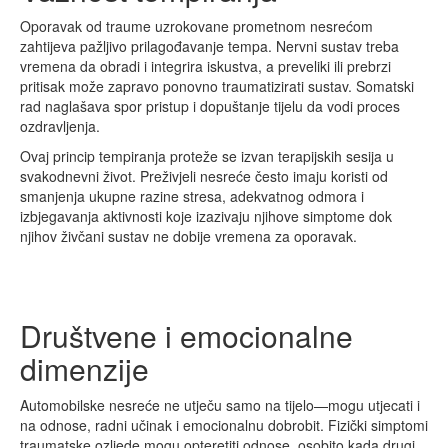
Oporavak od traume uzrokovane prometnom nesrećom
zahtijeva pažljivo prilagođavanje tempa. Nervni sustav treba
vremena da obradi i integrira iskustva, a preveliki ili prebrzi
pritisak može zapravo ponovno traumatizirati sustav. Somatski
rad naglašava spor pristup i dopuštanje tijelu da vodi proces
ozdravljenja.
Ovaj princip tempiranja proteže se izvan terapijskih sesija u
svakodnevni život. Preživjeli nesreće često imaju koristi od
smanjenja ukupne razine stresa, adekvatnog odmora i
izbjegavanja aktivnosti koje izazivaju njihove simptome dok
njihov živčani sustav ne dobije vremena za oporavak.
Društvene i emocionalne
dimenzije
Automobilske nesreće ne utječu samo na tijelo—mogu utjecati i
na odnose, radni učinak i emocionalnu dobrobit. Fizički simptomi
traumatske ozljede mogu opteretiti odnose, osobito kada drugi