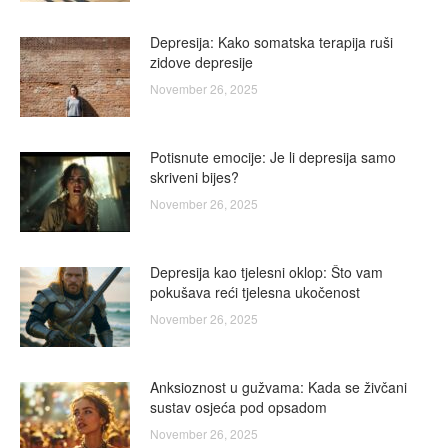
Depresija: Kako somatska terapija ruši
zidove depresije
November 26, 2025
Potisnute emocije: Je li depresija samo
skriveni bijes?
November 26, 2025
Depresija kao tjelesni oklop: Što vam
pokušava reći tjelesna ukočenost
November 26, 2025
Anksioznost u gužvama: Kada se živčani
sustav osjeća pod opsadom
November 26, 2025