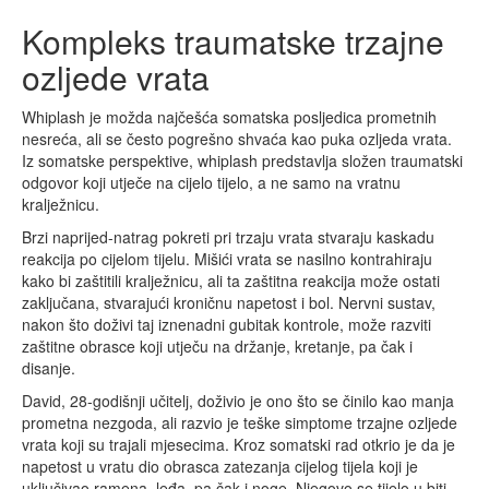
Kompleks traumatske trzajne
ozljede vrata
Whiplash je možda najčešća somatska posljedica prometnih
nesreća, ali se često pogrešno shvaća kao puka ozljeda vrata.
Iz somatske perspektive, whiplash predstavlja složen traumatski
odgovor koji utječe na cijelo tijelo, a ne samo na vratnu
kralježnicu.
Brzi naprijed-natrag pokreti pri trzaju vrata stvaraju kaskadu
reakcija po cijelom tijelu. Mišići vrata se nasilno kontrahiraju
kako bi zaštitili kralježnicu, ali ta zaštitna reakcija može ostati
zaključana, stvarajući kroničnu napetost i bol. Nervni sustav,
nakon što doživi taj iznenadni gubitak kontrole, može razviti
zaštitne obrasce koji utječu na držanje, kretanje, pa čak i
disanje.
David, 28-godišnji učitelj, doživio je ono što se činilo kao manja
prometna nezgoda, ali razvio je teške simptome trzajne ozljede
vrata koji su trajali mjesecima. Kroz somatski rad otkrio je da je
napetost u vratu dio obrasca zatezanja cijelog tijela koji je
uključivao ramena, leđa, pa čak i noge. Njegovo se tijelo u biti