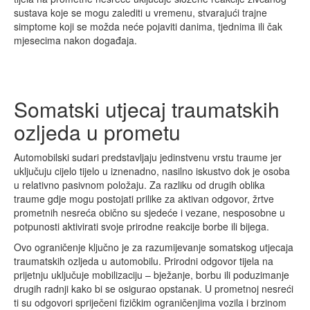
sustava koje se mogu zalediti u vremenu, stvarajući trajne
simptome koji se možda neće pojaviti danima, tjednima ili čak
mjesecima nakon događaja.
Somatski utjecaj traumatskih
ozljeda u prometu
Automobilski sudari predstavljaju jedinstvenu vrstu traume jer
uključuju cijelo tijelo u iznenadno, nasilno iskustvo dok je osoba
u relativno pasivnom položaju. Za razliku od drugih oblika
traume gdje mogu postojati prilike za aktivan odgovor, žrtve
prometnih nesreća obično su sjedeće i vezane, nesposobne u
potpunosti aktivirati svoje prirodne reakcije borbe ili bijega.
Ovo ograničenje ključno je za razumijevanje somatskog utjecaja
traumatskih ozljeda u automobilu. Prirodni odgovor tijela na
prijetnju uključuje mobilizaciju – bježanje, borbu ili poduzimanje
drugih radnji kako bi se osigurao opstanak. U prometnoj nesreći
ti su odgovori spriječeni fizičkim ograničenjima vozila i brzinom