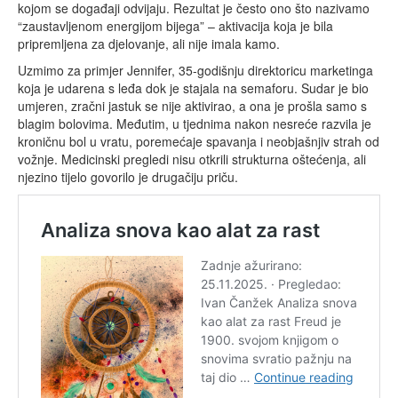
kojom se događaji odvijaju. Rezultat je često ono što nazivamo
“zaustavljenom energijom bijega” – aktivacija koja je bila
pripremljena za djelovanje, ali nije imala kamo.
Uzmimo za primjer Jennifer, 35-godišnju direktoricu marketinga
koja je udarena s leđa dok je stajala na semaforu. Sudar je bio
umjeren, zračni jastuk se nije aktivirao, a ona je prošla samo s
blagim bolovima. Međutim, u tjednima nakon nesreće razvila je
kroničnu bol u vratu, poremećaje spavanja i neobjašnjiv strah od
vožnje. Medicinski pregledi nisu otkrili strukturna oštećenja, ali
njezino tijelo govorilo je drugačiju priču.