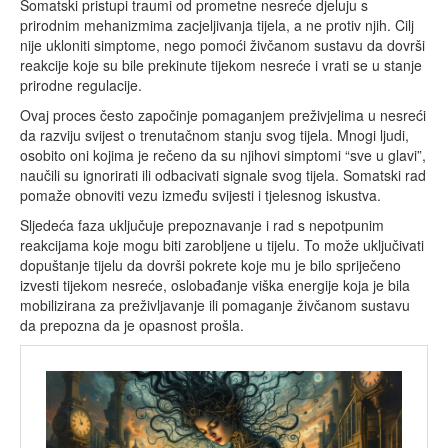
Somatski pristupi traumi od prometne nesreće djeluju s
prirodnim mehanizmima zacjeljivanja tijela, a ne protiv njih. Cilj
nije ukloniti simptome, nego pomoći živčanom sustavu da dovrši
reakcije koje su bile prekinute tijekom nesreće i vrati se u stanje
prirodne regulacije.
Ovaj proces često započinje pomaganjem preživjelima u nesreći
da razviju svijest o trenutačnom stanju svog tijela. Mnogi ljudi,
osobito oni kojima je rečeno da su njihovi simptomi “sve u glavi”,
naučili su ignorirati ili odbacivati signale svog tijela. Somatski rad
pomaže obnoviti vezu između svijesti i tjelesnog iskustva.
Sljedeća faza uključuje prepoznavanje i rad s nepotpunim
reakcijama koje mogu biti zarobljene u tijelu. To može uključivati
dopuštanje tijelu da dovrši pokrete koje mu je bilo spriječeno
izvesti tijekom nesreće, oslobađanje viška energije koja je bila
mobilizirana za preživljavanje ili pomaganje živčanom sustavu
da prepozna da je opasnost prošla.