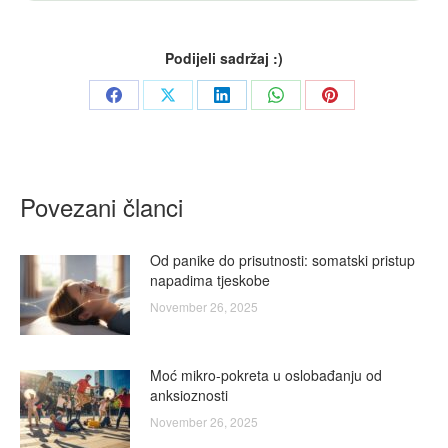
Podijeli sadržaj :)
Share
Share
Share
Share
Share
on
on
on
on
on
Facebook
X
LinkedIn
WhatsApp
Pinterest
Povezani članci
Od panike do prisutnosti: somatski pristup
napadima tjeskobe
November 26, 2025
Moć mikro-pokreta u oslobađanju od
anksioznosti
November 26, 2025