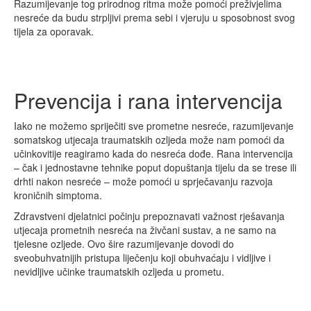
Razumijevanje tog prirodnog ritma može pomoći preživjelima
nesreće da budu strpljivi prema sebi i vjeruju u sposobnost svog
tijela za oporavak.
Prevencija i rana intervencija
Iako ne možemo spriječiti sve prometne nesreće, razumijevanje
somatskog utjecaja traumatskih ozljeda može nam pomoći da
učinkovitije reagiramo kada do nesreća dođe. Rana intervencija
– čak i jednostavne tehnike poput dopuštanja tijelu da se trese ili
drhti nakon nesreće – može pomoći u sprječavanju razvoja
kroničnih simptoma.
Zdravstveni djelatnici počinju prepoznavati važnost rješavanja
utjecaja prometnih nesreća na živčani sustav, a ne samo na
tjelesne ozljede. Ovo šire razumijevanje dovodi do
sveobuhvatnijih pristupa liječenju koji obuhvaćaju i vidljive i
nevidljive učinke traumatskih ozljeda u prometu.