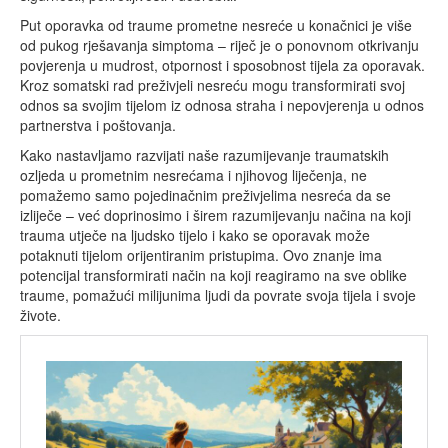
Put oporavka od traume prometne nesreće u konačnici je više
od pukog rješavanja simptoma – riječ je o ponovnom otkrivanju
povjerenja u mudrost, otpornost i sposobnost tijela za oporavak.
Kroz somatski rad preživjeli nesreću mogu transformirati svoj
odnos sa svojim tijelom iz odnosa straha i nepovjerenja u odnos
partnerstva i poštovanja.
Kako nastavljamo razvijati naše razumijevanje traumatskih
ozljeda u prometnim nesrećama i njihovog liječenja, ne
pomažemo samo pojedinačnim preživjelima nesreća da se
izliječe – već doprinosimo i širem razumijevanju načina na koji
trauma utječe na ljudsko tijelo i kako se oporavak može
potaknuti tijelom orijentiranim pristupima. Ovo znanje ima
potencijal transformirati način na koji reagiramo na sve oblike
traume, pomažući milijunima ljudi da povrate svoja tijela i svoje
živote.