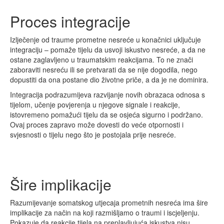
Proces integracije
Izlječenje od traume prometne nesreće u konačnici uključuje
integraciju – pomaže tijelu da usvoji iskustvo nesreće, a da ne
ostane zaglavljeno u traumatskim reakcijama. To ne znači
zaboraviti nesreću ili se pretvarati da se nije dogodila, nego
dopustiti da ona postane dio životne priče, a da je ne dominira.
Integracija podrazumijeva razvijanje novih obrazaca odnosa s
tijelom, učenje povjerenja u njegove signale i reakcije,
istovremeno pomažući tijelu da se osjeća sigurno i podržano.
Ovaj proces zapravo može dovesti do veće otpornosti i
svjesnosti o tijelu nego što je postojala prije nesreće.
Šire implikacije
Razumijevanje somatskog utjecaja prometnih nesreća ima šire
implikacije za način na koji razmišljamo o traumi i iscjeljenju.
Pokazuje da reakcije tijela na preplavljujuća iskustva nisu