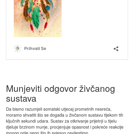
Munjeviti odgovor živčanog
sustava
Da bismo razumjeli somatski utjecaj prometnih nesreća,
moramo shvatiti što se događa u živčanom sustavu tijekom tih
ključnih sekundi udara. Sustav za otkrivanje prijetnji u tijelu
djeluje brzinom munje, procjenjuje opasnost i pokreće reakcije
mnogo prije nego što ih svjesno osvijestimo.