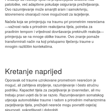
patološke, već adaptivne pokušaje osiguranja preživljavanja.
Ovo razumijevanje može smanjiti sram i samokrivnju,
istovremeno otvarajući nove mogućnosti za iscjeljenje.
Načela koja se primjenjuju na traumu pri prometnim nesrećama
—važnost rada s prirodnim reakcijama tijela, potreba za
pravilnim tempom i vrijednost dovršavanja prekinutih reakcija—
primjenjuju se na mnoge oblike traume. Ovo znanje pomaže
transformirati način na koji pristupamo liječenju traume u
mnogim različitim kontekstima.
Kretanje naprijed
Oporavak od traume uzrokovane prometnom nesrećom je
moguć, ali zahtijeva strpljenje, razumijevanje i često stručnu
podršku. Kapacitet tijela za zacjeljivanje je izvanredan, ali mu
trebaju pravi uvjeti da bi se razvio. Razumijevanjem somatskog
utjecaja automobilske traume i radom s prirodnim mehanizmima
zacjeljivanja tijela, preživjeli nesreće mogu povratiti osjećaj
sigurnosti, pokretljivosti i dobrobiti.