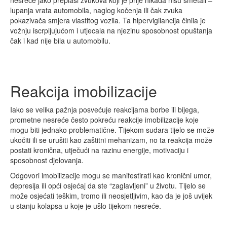
nesreće jako preplaši zvukova koji je prije nikada nisu smetali –
lupanja vrata automobila, naglog kočenja ili čak zvuka
pokazivača smjera vlastitog vozila. Ta hipervigilancija činila je
vožnju iscrpljujućom i utjecala na njezinu sposobnost opuštanja
čak i kad nije bila u automobilu.
Reakcija imobilizacije
Iako se velika pažnja posvećuje reakcijama borbe ili bijega,
prometne nesreće često pokreću reakcije imobilizacije koje
mogu biti jednako problematične. Tijekom sudara tijelo se može
ukočiti ili se urušiti kao zaštitni mehanizam, no ta reakcija može
postati kronična, utječući na razinu energije, motivaciju i
sposobnost djelovanja.
Odgovori imobilizacije mogu se manifestirati kao kronični umor,
depresija ili opći osjećaj da ste “zaglavljeni” u životu. Tijelo se
može osjećati teškim, tromo ili neosjetljivim, kao da je još uvijek
u stanju kolapsa u koje je ušlo tijekom nesreće.