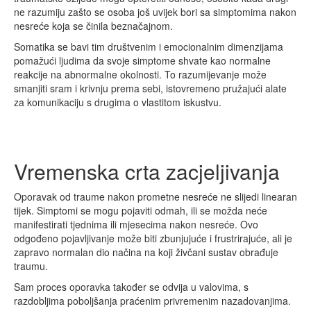
ne razumiju zašto se osoba još uvijek bori sa simptomima nakon
nesreće koja se činila beznačajnom.
Somatika se bavi tim društvenim i emocionalnim dimenzijama
pomažući ljudima da svoje simptome shvate kao normalne
reakcije na abnormalne okolnosti. To razumijevanje može
smanjiti sram i krivnju prema sebi, istovremeno pružajući alate
za komunikaciju s drugima o vlastitom iskustvu.
Vremenska crta zacjeljivanja
Oporavak od traume nakon prometne nesreće ne slijedi linearan
tijek. Simptomi se mogu pojaviti odmah, ili se možda neće
manifestirati tjednima ili mjesecima nakon nesreće. Ovo
odgođeno pojavljivanje može biti zbunjujuće i frustrirajuće, ali je
zapravo normalan dio načina na koji živčani sustav obrađuje
traumu.
Sam proces oporavka također se odvija u valovima, s
razdobljima poboljšanja praćenim privremenim nazadovanjima.