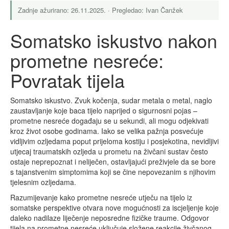
Zadnje ažurirano: 26.11.2025. · Pregledao: Ivan Čanžek
Somatsko iskustvo nakon
prometne nesreće:
Povratak tijela
Somatsko iskustvo. Zvuk kočenja, sudar metala o metal, naglo
zaustavljanje koje baca tijelo naprijed o sigurnosni pojas –
prometne nesreće događaju se u sekundi, ali mogu odjekivati
kroz život osobe godinama. Iako se velika pažnja posvećuje
vidljivim ozljedama poput prijeloma kostiju i posjekotina, nevidljivi
utjecaj traumatskih ozljeda u prometu na živčani sustav često
ostaje neprepoznat i neliječen, ostavljajući preživjele da se bore
s tajanstvenim simptomima koji se čine nepovezanim s njihovim
tjelesnim ozljedama.
Razumijevanje kako prometne nesreće utječu na tijelo iz
somatske perspektive otvara nove mogućnosti za iscjeljenje koje
daleko nadilaze liječenje neposredne fizičke traume. Odgovor
tijela na prometne nesreće uključuje složene reakcije živčanog