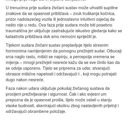
U trenucima prije sudara živčani sustav može uhvatiti suptilne
znakove da se opasnost približava – zvuk truškanja kočnica,
prizor nadolazećeg vozila ili jednostavno intuitivni osjećaj da
nešto nije u redu. Ova faza prije sudara može biti posebno
traumatična jer uključuje zastrašujuće iskustvo gledanja kako se
katastrofa približava dok smo nemoćni spriječiti je.
Tijekom sudara živčani sustav preplavljuje tijelo stresnim
hormonima namijenjenim da pomognu preživjeti sudar. Otkucaji
srca naglo rastu, mišići se napinju, a percepcija vremena se
mijenja – mnogi preživjeli nesreće kažu da se sve činilo kao da
se odvija usporeno. Tijelo se priprema za udar, stvarajući
obrasce mišićne napetosti i održavajući t , koji mogu potrajati
dugo nakon nesreće.
Faza nakon udara uključuje pokušaj živčanog sustava da
procijeni preživljavanje i sigurnost. Čak i ako svjesni um
prepozna da je opasnost prošla, tijelo može ostati u stanju
visoke budnosti, skenirajući okolinu zbog nastavljenih prijetnji i
održavajući obrambene položaje.