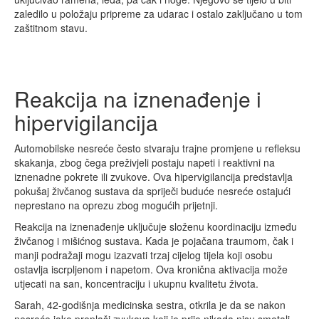
zaledilo u položaju pripreme za udarac i ostalo zaključano u tom
zaštitnom stavu.
Reakcija na iznenađenje i
hipervigilancija
Automobilske nesreće često stvaraju trajne promjene u refleksu
skakanja, zbog čega preživjeli postaju napeti i reaktivni na
iznenadne pokrete ili zvukove. Ova hipervigilancija predstavlja
pokušaj živčanog sustava da spriječi buduće nesreće ostajući
neprestano na oprezu zbog mogućih prijetnji.
Reakcija na iznenađenje uključuje složenu koordinaciju između
živčanog i mišićnog sustava. Kada je pojačana traumom, čak i
manji podražaji mogu izazvati trzaj cijelog tijela koji osobu
ostavlja iscrpljenom i napetom. Ova kronična aktivacija može
utjecati na san, koncentraciju i ukupnu kvalitetu života.
Sarah, 42-godišnja medicinska sestra, otkrila je da se nakon