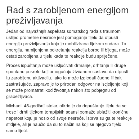
Rad s zarobljenom energijom
preživljavanja
Jedan od najvažnijih aspekata somatskog rada s traumom
uslijed prometne nesreće jest pomaganje tijelu da otpusti
energiju preživljavanja koja je mobilizirana tijekom sudara. Ta
energija, namijenjena pokretanju reakcija borbe ili bijega, može
ostati zarobljena u tijelu kada te reakcije budu spriječene.
Proces ispuštanja može uključivati drmanje, drhtanje ili druge
spontane pokrete koji omogućuju živčanom sustavu da otpusti
tu zarobljenu aktivaciju. Iako to može izgledati čudno ili čak
zastrašujuće, zapravo je to prirodan odgovor na iscjeljenje koji
se može promatrati kod životinja nakon što pobjegnu od
grabežljivaca.
Michael, 45-godišnji stolar, otkrio je da dopuštanje tijelu da se
trese i drhti tijekom terapijskih seansi pomaže ublažiti kroničnu
napetost koju je nosio od svoje nesreće. Isprva su ga te reakcije
stidjele, ali je naučio da su to način na koji se njegovo tijelo
samo liječi.