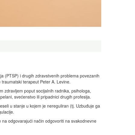
ja (PTSP) i drugih zdravstvenih problema povezanih
e traumatski terapeut Peter A. Levine.
nim zdravljem poput socijalnih radnika, psihologa,
apelani, svećenstvo ili pripadnici drugih profesija.
seli u stanje u kojem je nereguliran (tj. Uzbuđuje ga
ulacije.
ože na odgovarajući način odgovoriti na svakodnevne