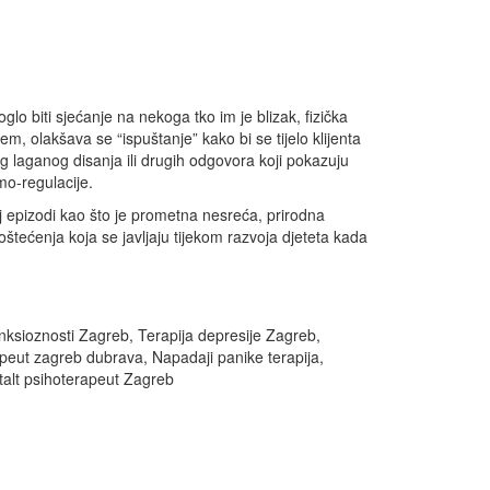
o biti sjećanje na nekoga tko im je blizak, fizička
em, olakšava se “ispuštanje” kako bi se tijelo klijenta
g laganog disanja ili drugih odgovora koji pokazuju
mo-regulacije.
oj epizodi kao što je prometna nesreća, prirodna
štećenja koja se javljaju tijekom razvoja djeteta kada
anksioznosti Zagreb, Terapija depresije Zagreb,
apeut zagreb dubrava, Napadaji panike terapija,
talt psihoterapeut Zagreb