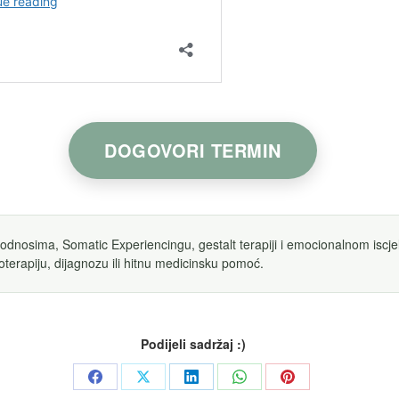
DOGOVORI TERMIN
 odnosima, Somatic Experiencingu, gestalt terapiji i emocionalnom iscjel
oterapiju, dijagnozu ili hitnu medicinsku pomoć.
Podijeli sadržaj :)
Share
Share
Share
Share
Share