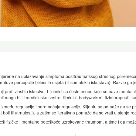
g
 usmjerene na ublažavanje simptoma posttraumatskog stresnog poremeća
tove percepcije tjelesnih osjeta (ili somatskih iskustava). Razvio ga j
oji prati vlastito iskustvo. Liječnici su često osobe koje se bave mental
li mogu biti i medicinske sestre, liječnici, bodyworkeri, fizioterapeuti, k
između regulacije i poremećaja regulacije. Klijentu se pomaže da se pre
boli ili utrnulosti), a zatim se iterativno pomaže da se vrati u stanje reg
a riješi fizičke i mentalne poteškoće uzrokovane traumom, a time i da m