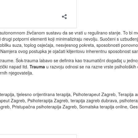
autonomnom živčanom sustavu da se vrati u regulirano stanje. To bi mogl
i drugi potporni elementi koji minimaliziraju nevolju. Suočeni s uzbuđenj
 u obliku suza, toplog osjećaja, nesvjesnog pokreta, sposobnosti ponovno
. Namjera ovog postupka je ojačati klijentovu inherentnu sposobnost sa
ne traume. Šok-trauma labavo se definira kao traumatični događaj u jedn
zički napad itd.
Trauma
u razvoju odnosi se na razne vrste psiholoških o
rnih njegovatelja.
erapija, tjelesno orijentirana terapija, Psihoterapeut Zagreb, Terapija 
rapeut Zagreb, Psihoterapija Zagreb, terapija zagreb dubrava, psihoter
reb, Pristupačna psihoterapija Zagreb, Somatska terapija online, Ges