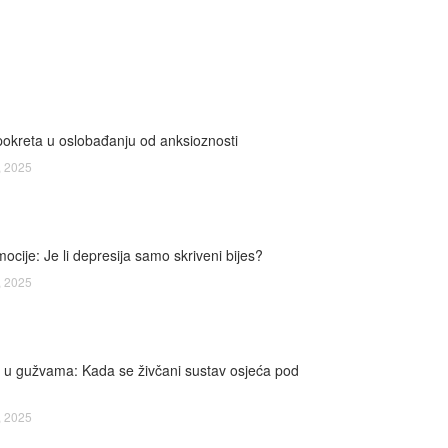
okreta u oslobađanju od anksioznosti
 2025
ocije: Je li depresija samo skriveni bijes?
 2025
 u gužvama: Kada se živčani sustav osjeća pod
 2025