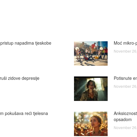
on
on
on
on
on
Facebook
X
LinkedIn
WhatsApp
Pinterest
 pristup napadima tjeskobe
Moć mikro-p
November 26,
ruši zidove depresije
Potisnute em
November 26,
am pokušava reći tjelesna
Anksioznost
opsadom
November 26,