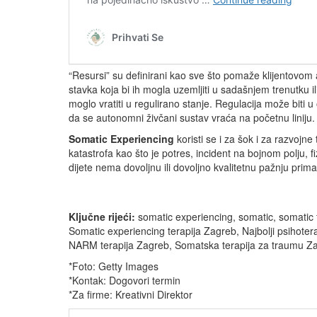
“Resursi” su definirani kao sve što pomaže klijentovom 
stavka koja bi ih mogla uzemljiti u sadašnjem trenutku il
moglo vratiti u regulirano stanje. Regulacija može biti
da se autonomni živčani sustav vraća na početnu liniju
Somatic Experiencing
koristi se i za šok i za razvoj
katastrofa kao što je potres, incident na bojnom polju, fi
dijete nema dovoljnu ili dovoljno kvalitetnu pažnju prima
Ključne rijeći:
somatic experiencing, somatic, somatic t
Somatic experiencing terapija Zagreb, Najbolji psihote
NARM terapija Zagreb, Somatska terapija za traumu Zag
*Foto: Getty Images
*Kontak: Dogovori termin
*Za firme: Kreativni Direktor