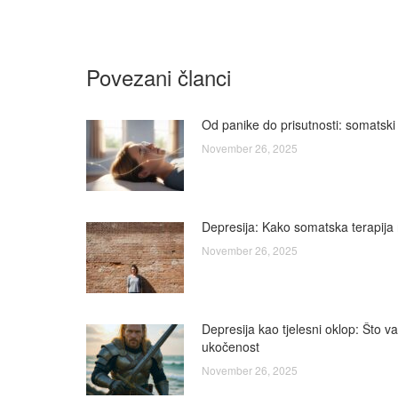
Povezani članci
Od panike do prisutnosti: somatski
November 26, 2025
Depresija: Kako somatska terapija 
November 26, 2025
Depresija kao tjelesni oklop: Što v
ukočenost
November 26, 2025