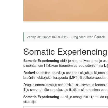
Zadnje ažurirano: 04.09.2025. · Pregledao: Ivan Čanžek
Somatic Experiencin
Somatic Experiencing
oblik je alternativne terapije
s mentalnom i fizičkom traumom usredotočenjem na klijen
Radovi
se obično obavljaju osobno i uključuju klijenta k
bračnih i obiteljskih terapeuta (MFT) ili psihoterapeuta, a
Drugi element terapije somatskim iskustvom je kretanje 
ili je smrznut, što se pokazuje fizičkim simptomima poput 
Somatic Experiencing -u
cilj je omogućiti klijentu d
situacije.