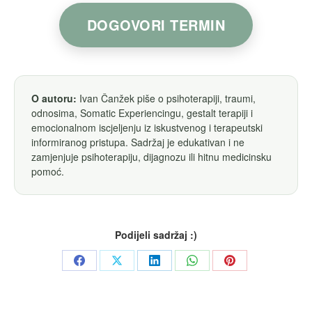
DOGOVORI TERMIN
O autoru:
Ivan Čanžek piše o psihoterapiji, traumi,
odnosima, Somatic Experiencingu, gestalt terapiji i
emocionalnom iscjeljenju iz iskustvenog i terapeutski
informiranog pristupa. Sadržaj je edukativan i ne
zamjenjuje psihoterapiju, dijagnozu ili hitnu medicinsku
pomoć.
Podijeli sadržaj :)
Share
Share
Share
Share
Share
on
on
on
on
on
Facebook
X
LinkedIn
WhatsApp
Pinterest