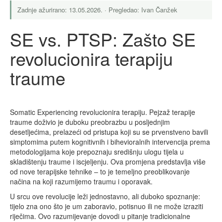
Zadnje ažurirano: 13.05.2026. · Pregledao: Ivan Čanžek
SE vs. PTSP: Zašto SE
revolucionira terapiju
traume
Somatic Experiencing revolucionira terapiju. Pejzaž terapije
traume doživio je duboku preobrazbu u posljednjim
desetljećima, prelazeći od pristupa koji su se prvenstveno bavili
simptomima putem kognitivnih i bihevioralnih intervencija prema
metodologijama koje prepoznaju središnju ulogu tijela u
skladištenju traume i iscjeljenju. Ova promjena predstavlja više
od nove terapijske tehnike – to je temeljno preoblikovanje
načina na koji razumijemo traumu i oporavak.
U srcu ove revolucije leži jednostavno, ali duboko spoznanje:
tijelo zna ono što je um zaboravio, potisnuo ili ne može izraziti
riječima. Ovo razumijevanje dovodi u pitanje tradicionalne