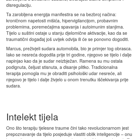
disregulaciju.
Ta zarobljena energija manifestira se na bezbroj načina:
kroničnom napetosti mišića, hipervigilancijom, probavnim
problemima, poremećajima spavanja i autoimunim stanjima.
Tijelo u suštini ostaje u stanju djelomične aktivacije, kao da se
traumatični događaj još uvijek odvija ili će se ponovno dogoditi.
Marcus, preživjeli sudara automobila, bio je primjer tog obrasca.
Iako se nesreća dogodila prije tri godine, njegovo se tijelo i dalje
napinjao kao da je sudar neizbježan. Ramena su mu ostala
podignuta, čeljust stisnuta, a disanje plitko. Tradicionalna
terapija pomogla mu je obraditi psihološki udar nesreće, ali
njegovo je tijelo i dalje živjelo u onom trenutku iščekivanja prije
sudara.
Intelekt tijela
Ono što terapiju tjelesne traume čini tako revolucionarnom jest
prepoznavanje da tijelo posjeduje vlastiti oblik inteligencije – onu