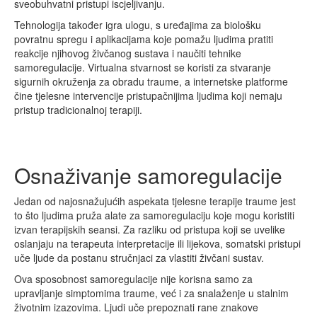
sveobuhvatni pristupi iscjeljivanju.
Tehnologija također igra ulogu, s uređajima za biološku
povratnu spregu i aplikacijama koje pomažu ljudima pratiti
reakcije njihovog živčanog sustava i naučiti tehnike
samoregulacije. Virtualna stvarnost se koristi za stvaranje
sigurnih okruženja za obradu traume, a internetske platforme
čine tjelesne intervencije pristupačnijima ljudima koji nemaju
pristup tradicionalnoj terapiji.
Osnaživanje samoregulacije
Jedan od najosnažujućih aspekata tjelesne terapije traume jest
to što ljudima pruža alate za samoregulaciju koje mogu koristiti
izvan terapijskih seansi. Za razliku od pristupa koji se uvelike
oslanjaju na terapeuta interpretacije ili lijekova, somatski pristupi
uče ljude da postanu stručnjaci za vlastiti živčani sustav.
Ova sposobnost samoregulacije nije korisna samo za
upravljanje simptomima traume, već i za snalaženje u stalnim
životnim izazovima. Ljudi uče prepoznati rane znakove