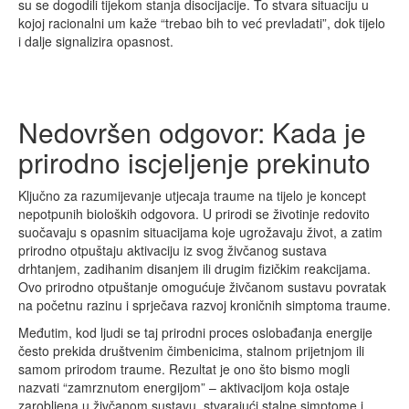
su se dogodili tijekom stanja disocijacije. To stvara situaciju u
kojoj racionalni um kaže “trebao bih to već prevladati”, dok tijelo
i dalje signalizira opasnost.
Nedovršen odgovor: Kada je
prirodno iscjeljenje prekinuto
Ključno za razumijevanje utjecaja traume na tijelo je koncept
nepotpunih bioloških odgovora. U prirodi se životinje redovito
suočavaju s opasnim situacijama koje ugrožavaju život, a zatim
prirodno otpuštaju aktivaciju iz svog živčanog sustava
drhtanjem, zadihanim disanjem ili drugim fizičkim reakcijama.
Ovo prirodno otpuštanje omogućuje živčanom sustavu povratak
na početnu razinu i sprječava razvoj kroničnih simptoma traume.
Međutim, kod ljudi se taj prirodni proces oslobađanja energije
često prekida društvenim čimbenicima, stalnom prijetnjom ili
samom prirodom traume. Rezultat je ono što bismo mogli
nazvati “zamrznutom energijom” – aktivacijom koja ostaje
zarobljena u živčanom sustavu, stvarajući stalne simptome i