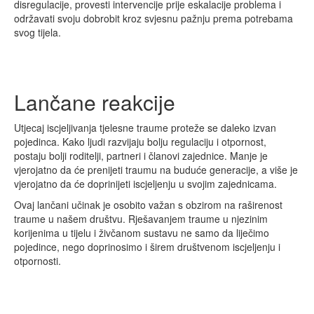
disregulacije, provesti intervencije prije eskalacije problema i
održavati svoju dobrobit kroz svjesnu pažnju prema potrebama
svog tijela.
Lančane reakcije
Utjecaj iscjeljivanja tjelesne traume proteže se daleko izvan
pojedinca. Kako ljudi razvijaju bolju regulaciju i otpornost,
postaju bolji roditelji, partneri i članovi zajednice. Manje je
vjerojatno da će prenijeti traumu na buduće generacije, a više je
vjerojatno da će doprinijeti iscjeljenju u svojim zajednicama.
Ovaj lančani učinak je osobito važan s obzirom na raširenost
traume u našem društvu. Rješavanjem traume u njezinim
korijenima u tijelu i živčanom sustavu ne samo da liječimo
pojedince, nego doprinosimo i širem društvenom iscjeljenju i
otpornosti.