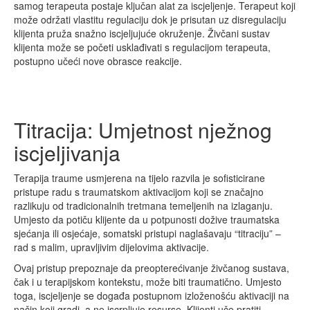
samog terapeuta postaje ključan alat za iscjeljenje. Terapeut koji
može održati vlastitu regulaciju dok je prisutan uz disregulaciju
klijenta pruža snažno iscjeljujuće okruženje. Živčani sustav
klijenta može se početi usklađivati s regulacijom terapeuta,
postupno učeći nove obrasce reakcije.
Titracija: Umjetnost nježnog
iscjeljivanja
Terapija traume usmjerena na tijelo razvila je sofisticirane
pristupe radu s traumatskom aktivacijom koji se značajno
razlikuju od tradicionalnih tretmana temeljenih na izlaganju.
Umjesto da potiču klijente da u potpunosti dožive traumatska
sjećanja ili osjećaje, somatski pristupi naglašavaju “titraciju” –
rad s malim, upravljivim dijelovima aktivacije.
Ovaj pristup prepoznaje da preopterećivanje živčanog sustava,
čak i u terapijskom kontekstu, može biti traumatično. Umjesto
toga, iscjeljenje se događa postupnom izloženošću aktivaciji na
način koji gradi, a ne iscrpljuje resurse. Klijenti uče pratiti