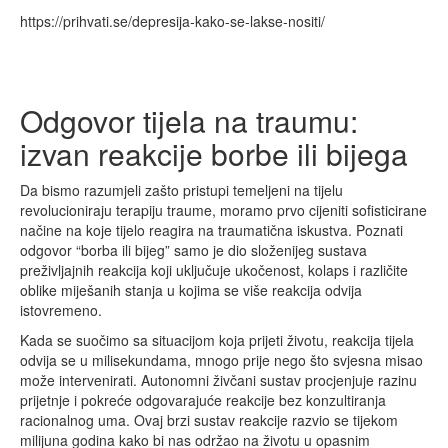
https://prihvati.se/depresija-kako-se-lakse-nositi/
Odgovor tijela na traumu:
izvan reakcije borbe ili bijega
Da bismo razumjeli zašto pristupi temeljeni na tijelu
revolucioniraju terapiju traume, moramo prvo cijeniti sofisticirane
načine na koje tijelo reagira na traumatična iskustva. Poznati
odgovor “borba ili bijeg” samo je dio složenijeg sustava
preživljajnih reakcija koji uključuje ukočenost, kolaps i različite
oblike miješanih stanja u kojima se više reakcija odvija
istovremeno.
Kada se suočimo sa situacijom koja prijeti životu, reakcija tijela
odvija se u milisekundama, mnogo prije nego što svjesna misao
može intervenirati. Autonomni živčani sustav procjenjuje razinu
prijetnje i pokreće odgovarajuće reakcije bez konzultiranja
racionalnog uma. Ovaj brzi sustav reakcije razvio se tijekom
milijuna godina kako bi nas održao na životu u opasnim