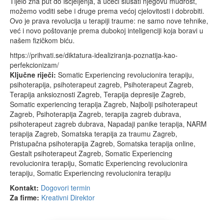
Tijelo zna put do iscjeljenja, a učeći slušati njegovu mudrost,
možemo voditi sebe i druge prema većoj cjelovitosti i dobrobiti.
Ovo je prava revolucija u terapiji traume: ne samo nove tehnike,
već i novo poštovanje prema dubokoj inteligenciji koja boravi u
našem fizičkom biću.
https://prihvati.se/diktatura-idealiziranja-poznatija-kao-
perfekcionizam/
Ključne riječi:
Somatic Experiencing revolucionira terapiju,
psihoterapija, psihoterapeut zagreb, Psihoterapeut Zagreb,
Terapija anksioznosti Zagreb, Terapija depresije Zagreb,
Somatic experiencing terapija Zagreb, Najbolji psihoterapeut
Zagreb, Psihoterapija Zagreb, terapija zagreb dubrava,
psihoterapeut zagreb dubrava, Napadaji panike terapija, NARM
terapija Zagreb, Somatska terapija za traumu Zagreb,
Pristupačna psihoterapija Zagreb, Somatska terapija online,
Gestalt psihoterapeut Zagreb, Somatic Experiencing
revolucionira terapiju, Somatic Experiencing revolucionira
terapiju, Somatic Experiencing revolucionira terapiju
Kontakt:
Dogovori termin
Za firme:
Kreativni Direktor