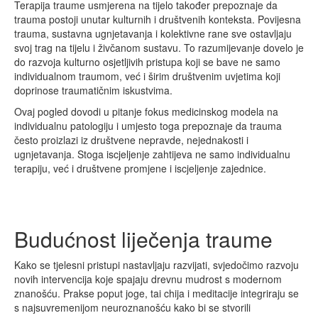
Terapija traume usmjerena na tijelo također prepoznaje da
trauma postoji unutar kulturnih i društvenih konteksta. Povijesna
trauma, sustavna ugnjetavanja i kolektivne rane sve ostavljaju
svoj trag na tijelu i živčanom sustavu. To razumijevanje dovelo je
do razvoja kulturno osjetljivih pristupa koji se bave ne samo
individualnom traumom, već i širim društvenim uvjetima koji
doprinose traumatičnim iskustvima.
Ovaj pogled dovodi u pitanje fokus medicinskog modela na
individualnu patologiju i umjesto toga prepoznaje da trauma
često proizlazi iz društvene nepravde, nejednakosti i
ugnjetavanja. Stoga iscjeljenje zahtijeva ne samo individualnu
terapiju, već i društvene promjene i iscjeljenje zajednice.
Budućnost liječenja traume
Kako se tjelesni pristupi nastavljaju razvijati, svjedočimo razvoju
novih intervencija koje spajaju drevnu mudrost s modernom
znanošću. Prakse poput joge, tai chija i meditacije integriraju se
s najsuvremenijom neuroznanošću kako bi se stvorili