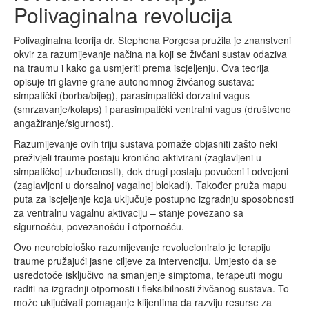
Polivaginalna revolucija
Polivaginalna teorija dr. Stephena Porgesa pružila je znanstveni
okvir za razumijevanje načina na koji se živčani sustav odaziva
na traumu i kako ga usmjeriti prema iscjeljenju. Ova teorija
opisuje tri glavne grane autonomnog živčanog sustava:
simpatički (borba/bijeg), parasimpatički dorzalni vagus
(smrzavanje/kolaps) i parasimpatički ventralni vagus (društveno
angažiranje/sigurnost).
Razumijevanje ovih triju sustava pomaže objasniti zašto neki
preživjeli traume postaju kronično aktivirani (zaglavljeni u
simpatičkoj uzbuđenosti), dok drugi postaju povučeni i odvojeni
(zaglavljeni u dorsalnoj vagalnoj blokadi). Također pruža mapu
puta za iscjeljenje koja uključuje postupno izgradnju sposobnosti
za ventralnu vagalnu aktivaciju – stanje povezano sa
sigurnošću, povezanošću i otpornošću.
Ovo neurobiološko razumijevanje revolucioniralo je terapiju
traume pružajući jasne ciljeve za intervenciju. Umjesto da se
usredotoče isključivo na smanjenje simptoma, terapeuti mogu
raditi na izgradnji otpornosti i fleksibilnosti živčanog sustava. To
može uključivati pomaganje klijentima da razviju resurse za