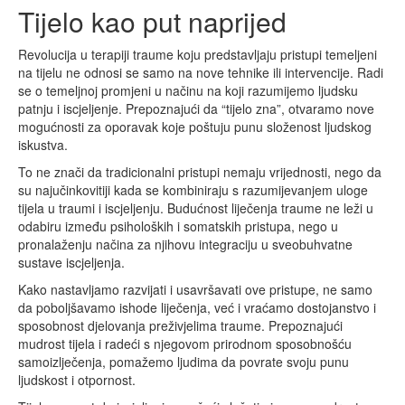
Tijelo kao put naprijed
Revolucija u terapiji traume koju predstavljaju pristupi temeljeni
na tijelu ne odnosi se samo na nove tehnike ili intervencije. Radi
se o temeljnoj promjeni u načinu na koji razumijemo ljudsku
patnju i iscjeljenje. Prepoznajući da “tijelo zna”, otvaramo nove
mogućnosti za oporavak koje poštuju punu složenost ljudskog
iskustva.
To ne znači da tradicionalni pristupi nemaju vrijednosti, nego da
su najučinkovitiji kada se kombiniraju s razumijevanjem uloge
tijela u traumi i iscjeljenju. Budućnost liječenja traume ne leži u
odabiru između psiholoških i somatskih pristupa, nego u
pronalaženju načina za njihovu integraciju u sveobuhvatne
sustave iscjeljenja.
Kako nastavljamo razvijati i usavršavati ove pristupe, ne samo
da poboljšavamo ishode liječenja, već i vraćamo dostojanstvo i
sposobnost djelovanja preživjelima traume. Prepoznajući
mudrost tijela i radeći s njegovom prirodnom sposobnošću
samoizlječenja, pomažemo ljudima da povrate svoju punu
ljudskost i otpornost.