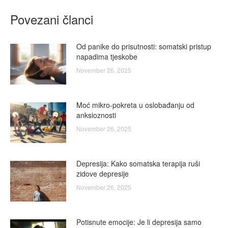
Povezani članci
Od panike do prisutnosti: somatski pristup
napadima tjeskobe
November 26, 2025
Moć mikro-pokreta u oslobađanju od
anksioznosti
November 26, 2025
Depresija: Kako somatska terapija ruši
zidove depresije
November 26, 2025
Potisnute emocije: Je li depresija samo