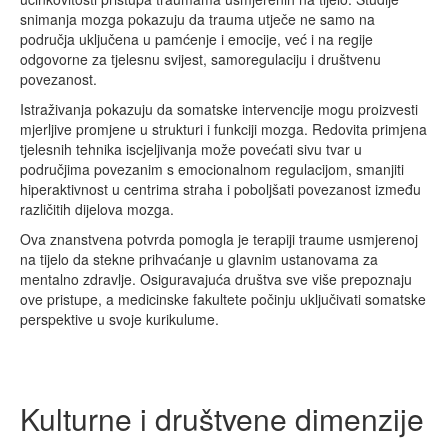
snimanja mozga pokazuju da trauma utječe ne samo na
područja uključena u pamćenje i emocije, već i na regije
odgovorne za tjelesnu svijest, samoregulaciju i društvenu
povezanost.
Istraživanja pokazuju da somatske intervencije mogu proizvesti
mjerljive promjene u strukturi i funkciji mozga. Redovita primjena
tjelesnih tehnika iscjeljivanja može povećati sivu tvar u
područjima povezanim s emocionalnom regulacijom, smanjiti
hiperaktivnost u centrima straha i poboljšati povezanost između
različitih dijelova mozga.
Ova znanstvena potvrda pomogla je terapiji traume usmjerenoj
na tijelo da stekne prihvaćanje u glavnim ustanovama za
mentalno zdravlje. Osiguravajuća društva sve više prepoznaju
ove pristupe, a medicinske fakultete počinju uključivati somatske
perspektive u svoje kurikulume.
Kulturne i društvene dimenzije