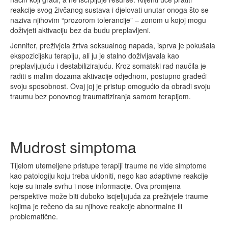
reakcije svog živčanog sustava i djelovati unutar onoga što se
naziva njihovim “prozorom tolerancije” – zonom u kojoj mogu
doživjeti aktivaciju bez da budu preplavljeni.
Jennifer, preživjela žrtva seksualnog napada, isprva je pokušala
ekspozicijsku terapiju, ali ju je stalno doživljavala kao
preplavljujuću i destabilizirajuću. Kroz somatski rad naučila je
raditi s malim dozama aktivacije odjednom, postupno gradeći
svoju sposobnost. Ovaj joj je pristup omogućio da obradi svoju
traumu bez ponovnog traumatiziranja samom terapijom.
Mudrost simptoma
Tijelom utemeljene pristupe terapiji traume ne vide simptome
kao patologiju koju treba ukloniti, nego kao adaptivne reakcije
koje su imale svrhu i nose informacije. Ova promjena
perspektive može biti duboko iscjeljujuća za preživjele traume
kojima je rečeno da su njihove reakcije abnormalne ili
problematične.