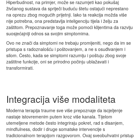
Hiperbudnost, na primjer, može se razumjeti kao pokušaj
živčanog sustava da spriječi buduću štetu ostajući neprestano
na oprezu zbog mogućih prijetnji. Iako ta reakcija možda više
nije potrebna, ona predstavlja inteligenciju tijela i želju za
zaštitom. Prepoznavanje toga može pomoći klijentima da razviju
suosjećajniji odnos sa svojim simptomima.
Ovo ne znači da simptomi ne trebaju promijeniti, nego da im se
pristupa s radoznalošću i poštovanjem, a ne s osuđivanjem i
silom. Često, kada se simptomi razumiju i poštuju zbog svoje
zaštitne funkcije, oni se prirodno počinju ublažavati i
transformirati.
Integracija više modaliteta
Moderna terapija traume sve više prepoznaje da iscjeljenje
nastaje istovremenim putem kroz više kanala. Tijelom
utemeljene metode često integriraju pokret, rad s disanjem,
mindfulness, dodir i druge somatske intervencije s
tradicionalnom terapijom razgovorom. Ovaj sveobuhvatni pristup