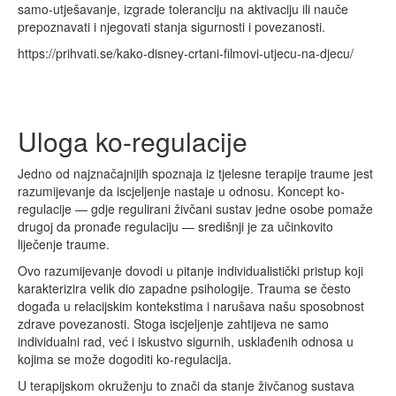
samo-utješavanje, izgrade toleranciju na aktivaciju ili nauče
prepoznavati i njegovati stanja sigurnosti i povezanosti.
https://prihvati.se/kako-disney-crtani-filmovi-utjecu-na-djecu/
Uloga ko-regulacije
Jedno od najznačajnijih spoznaja iz tjelesne terapije traume jest
razumijevanje da iscjeljenje nastaje u odnosu. Koncept ko-
regulacije — gdje regulirani živčani sustav jedne osobe pomaže
drugoj da pronađe regulaciju — središnji je za učinkovito
liječenje traume.
Ovo razumijevanje dovodi u pitanje individualistički pristup koji
karakterizira velik dio zapadne psihologije. Trauma se često
događa u relacijskim kontekstima i narušava našu sposobnost
zdrave povezanosti. Stoga iscjeljenje zahtijeva ne samo
individualni rad, već i iskustvo sigurnih, usklađenih odnosa u
kojima se može dogoditi ko-regulacija.
U terapijskom okruženju to znači da stanje živčanog sustava