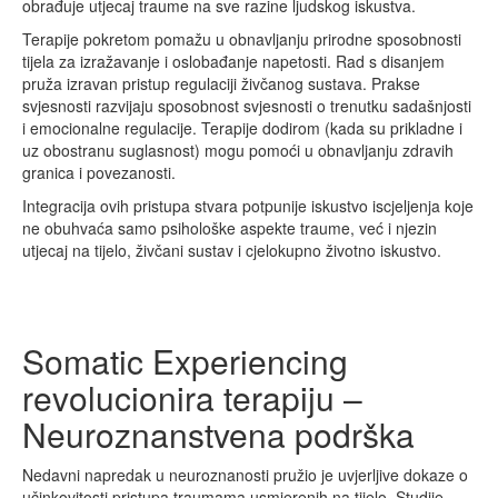
obrađuje utjecaj traume na sve razine ljudskog iskustva.
Terapije pokretom pomažu u obnavljanju prirodne sposobnosti
tijela za izražavanje i oslobađanje napetosti. Rad s disanjem
pruža izravan pristup regulaciji živčanog sustava. Prakse
svjesnosti razvijaju sposobnost svjesnosti o trenutku sadašnjosti
i emocionalne regulacije. Terapije dodirom (kada su prikladne i
uz obostranu suglasnost) mogu pomoći u obnavljanju zdravih
granica i povezanosti.
Integracija ovih pristupa stvara potpunije iskustvo iscjeljenja koje
ne obuhvaća samo psihološke aspekte traume, već i njezin
utjecaj na tijelo, živčani sustav i cjelokupno životno iskustvo.
Somatic Experiencing
revolucionira terapiju –
Neuroznanstvena podrška
Nedavni napredak u neuroznanosti pružio je uvjerljive dokaze o
učinkovitosti pristupa traumama usmjerenih na tijelo. Studije