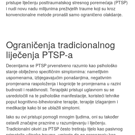
pristupe liječenju posttraumatskog stresnog poremećaja (PTSP)
i nudi novu nadu milijunima preživjelih traume koji su kroz
konvencionalne metode pronašli samo ograničeno olakšanje.
Ograničenja tradicionalnog
liječenja PTSP-a
Decenijama se PTSP prvenstveno razumio kao psihološko
stanje obilježeno specifičnim simptomima: nametljivim
uspomenama, izbjegavajućim ponašanjima, negativnim
promjenama raspoloženja i kognicije te promjenama u razini
budnosti i reaktivnosti. Terapijski pristupi uglavnom su se
usredotočili na te psihološke manifestacije, koristeći tehnike
poput kognitivno-bihevioralne terapije, terapije izlaganjem i
medikacije kako bi se ublažili simptomi.
Iako su ovi pristupi pomogli mnogim ljudima, oni su također
ostavili značajne praznine u razumijevanju i liječenju.
Tradicionalni okviri za PTSP često tretiraju tijelo kao pasivnog
primatelja učinaka traume, umjesto da ga prepoznaju kao