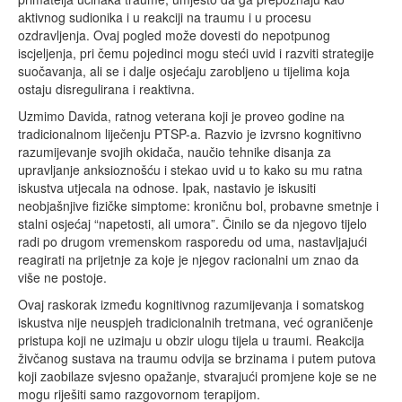
aktivnog sudionika i u reakciji na traumu i u procesu
ozdravljenja. Ovaj pogled može dovesti do nepotpunog
iscjeljenja, pri čemu pojedinci mogu steći uvid i razviti strategije
suočavanja, ali se i dalje osjećaju zarobljeno u tijelima koja
ostaju disregulirana i reaktivna.
Uzmimo Davida, ratnog veterana koji je proveo godine na
tradicionalnom liječenju PTSP-a. Razvio je izvrsno kognitivno
razumijevanje svojih okidača, naučio tehnike disanja za
upravljanje anksioznošću i stekao uvid u to kako su mu ratna
iskustva utjecala na odnose. Ipak, nastavio je iskusiti
neobjašnjive fizičke simptome: kroničnu bol, probavne smetnje i
stalni osjećaj “napetosti, ali umora”. Činilo se da njegovo tijelo
radi po drugom vremenskom rasporedu od uma, nastavljajući
reagirati na prijetnje za koje je njegov racionalni um znao da
više ne postoje.
Ovaj raskorak između kognitivnog razumijevanja i somatskog
iskustva nije neuspjeh tradicionalnih tretmana, već ograničenje
pristupa koji ne uzimaju u obzir ulogu tijela u traumi. Reakcija
živčanog sustava na traumu odvija se brzinama i putem putova
koji zaobilaze svjesno opažanje, stvarajući promjene koje se ne
mogu riješiti samo razgovornom terapijom.