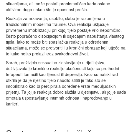
situacijama, ali može postati problematičan kada ostane
aktiviran dugo nakon što je opasnost prošla.
Reakcija zamrzavanja, osobito, slabo je razumljena u
tradicionalnim modelima traume. Ova reakcija uključuje
privremenu imobilizaciju pri kojoj tijelo postaje vrlo nepomično,
često popraćeno disocijacijom ili osjećajem napuštanja vlastitog
tijela. Iako to može biti spasilačka reakcija u određenim
situacijama, može se pretvoriti i u kronični obrazac koji utječe na
to kako netko prolazi kroz svakodnevni život.
Sarah, preživjela seksualno zlostavljanje u djetinjstvu,
doživljavala je kronične reakcije ukočenosti koje su prethodni
terapeuti tumačili kao lijenost ili depresiju. Kroz somatski rad
otkrila je da je njezino tijelo naučilo štititi je tako što se
imobiliziralo kad bi percipirala određene vrste međuljudskih
prijetnji. Ta joj je reakcija dobro služila u djetinjstvu, ali joj je sada
ometala uspostavljanje intimnih odnosa i napredovanje u
karijeri.