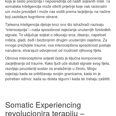
koja je često preciznija i neposrednija od naših svjesnih misli. Ta
somatska inteligencija može otkriti prijetnje koje naš racionalni
um može previdjeti i može nas voditi prema iscjeljenju na načine
koji zaobilaze kognitivne obrane.
Tjelesna inteligencija djeluje kroz ono što istraživači nazivaju
“interocepcija”—naša sposobnost osjećanja unutarnjih fizioloških
signala. To uključuje svijest o otkucaju srca, disanju, napetosti
mišića, gladi, žeđi i bezbrojnim drugim unutarnjim osjetima. Za
mnoge preživjele traume, ova interoceptivna sposobnost postaje
narušena, stvarajući odvojenost od mudrosti njihovog tijela.
Obnova interoceptivne svijesti često je ključna komponenta
zacjeljivanja od traume. Kako ljudi uče slušati signale svog tijela,
razvijaju pouzdaniji sustav za snalaženje u životu. Mogu
osjećaju kada se približavaju svojim granicama, kada im je
potreban odmor, kada su doista sigurni i kada se trebaju zaštititi.
Somatic Experiencing
revolucionira terapiju –