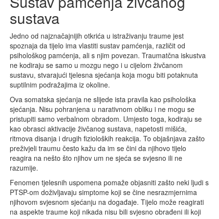
Sustav pamćenja živčanog
sustava
Jedno od najznačajnijih otkrića u istraživanju traume jest
spoznaja da tijelo ima vlastiti sustav pamćenja, različit od
psihološkog pamćenja, ali s njim povezan. Traumatčna iskustva
ne kodiraju se samo u mozgu nego i u cijelom živčanom
sustavu, stvarajući tjelesna sjećanja koja mogu biti potaknuta
suptilnim podražajima iz okoline.
Ova somatska sjećanja ne slijede ista pravila kao psihološka
sjećanja. Nisu pohranjena u narativnom obliku i ne mogu se
pristupiti samo verbalnom obradom. Umjesto toga, kodiraju se
kao obrasci aktivacije živčanog sustava, napetosti mišića,
ritmova disanja i drugih fizioloških reakcija. To objašnjava zašto
preživjeli traumu često kažu da im se čini da njihovo tijelo
reagira na nešto što njihov um ne sjeća se svjesno ili ne
razumije.
Fenomen tjelesnih uspomena pomaže objasniti zašto neki ljudi s
PTSP-om doživljavaju simptome koji se čine nesrazmjernima
njihovom svjesnom sjećanju na događaje. Tijelo može reagirati
na aspekte traume koji nikada nisu bili svjesno obrađeni ili koji