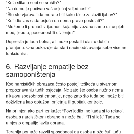
“Koja slika o sebi se srušila?”
“Na čemu je počivao vaš osjećaj vrijednosti?”
“Što ste vjerovali da morate biti kako biste zaslužili ljubav?”
“Koji dio vas sada osjeća da nema pravo postojati?”
“Možemo li pronaći vrijednost koja nije vezana samo uz uspjeh,
moć, ljepotu, posebnost ili divljenje?”
Depresija je tada bolna, ali može postati i ulaz u dublju
promjenu. Ona pokazuje da stari način održavanja sebe više ne
funkcionira.
6. Razvijanje empatije bez
samoponištenja
Kod narcističkih obrazaca često postoji teškoća u stvarnom
prepoznavanju tuđih osjećaja. Ne zato što osoba nužno nema
nikakvu sposobnost empatije, nego zato što tuđa bol može biti
doživljena kao optužba, prijetnja ili gubitak kontrole.
Na primjer, ako partner kaže: “Povrijedilo me kada si to rekao”,
osoba s narcističkom obranom može čuti: “Ti si loš.” Tada se
umjesto empatije javlja obrana.
Terapija pomaže razviti sposobnost da osoba može čuti tuđu