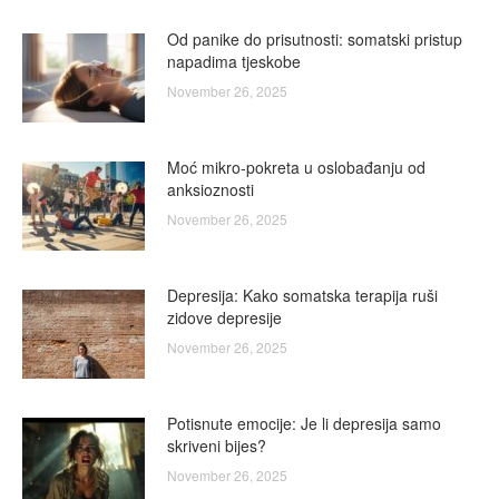
Od panike do prisutnosti: somatski pristup
napadima tjeskobe
November 26, 2025
Moć mikro-pokreta u oslobađanju od
anksioznosti
November 26, 2025
Depresija: Kako somatska terapija ruši
zidove depresije
November 26, 2025
Potisnute emocije: Je li depresija samo
skriveni bijes?
November 26, 2025