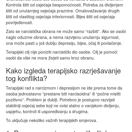
Kontrola štiti od osjećaja bespomoćnosti. Potreba za divljenjem
štiti od unutarnjeg osjećaja praznine. Omalovažavanje drugih
štiti od vlastitog osjećaja inferiornosti. Bijes štiti od osjećaja
povrijeđenosti.
Zato se narcistička obrana ne može samo “razbiti”. Ako se osobi
naglo oduzme obrana, a nema razvijenu unutarnju sigurnost,
ona može pasti u još dublju depresiju, bijes, očaj ili povlačenje.
Terapijski cilj nije poniziti narcistički dio osobe. Cilj je pomoći
osobi da više ne mora živjeti samo kroz obranu.
Kako izgleda terapijsko razrješavanje
tog konflikta?
Terapijski rad s narcizmom i depresijom ne ide prema tome da
osoba jednostavno “prestane biti narcisoidna” ili “počne misliti
pozitivno”. Problem je dublji. Potrebno je postupno razvijati
stabilniji osjećaj sebe koji ne ovisi stalno o vanjskom divljenju,
uspjehu, kontroli ili uspoređivanju s drugima.
To uključuje nekoliko važnih terapijskih smjerova.