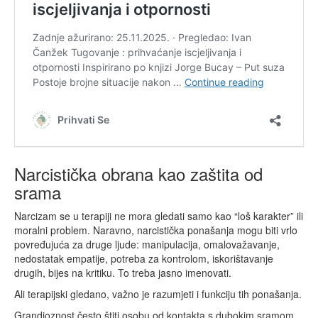
Narcistička obrana kao zaštita od
srama
Narcizam se u terapiji ne mora gledati samo kao “loš karakter” ili
moralni problem. Naravno, narcistička ponašanja mogu biti vrlo
povređujuća za druge ljude: manipulacija, omalovažavanje,
nedostatak empatije, potreba za kontrolom, iskorištavanje
drugih, bijes na kritiku. To treba jasno imenovati.
Ali terapijski gledano, važno je razumjeti i funkciju tih ponašanja.
Grandioznost često štiti osobu od kontakta s dubokim sramom.