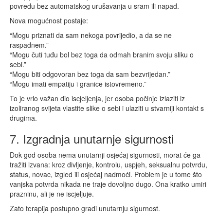
povredu bez automatskog urušavanja u sram ili napad.
Nova mogućnost postaje:
“Mogu priznati da sam nekoga povrijedio, a da se ne
raspadnem.”
“Mogu čuti tuđu bol bez toga da odmah branim svoju sliku o
sebi.”
“Mogu biti odgovoran bez toga da sam bezvrijedan.”
“Mogu imati empatiju i granice istovremeno.”
To je vrlo važan dio iscjeljenja, jer osoba počinje izlaziti iz
izoliranog svijeta vlastite slike o sebi i ulaziti u stvarniji kontakt s
drugima.
7. Izgradnja unutarnje sigurnosti
Dok god osoba nema unutarnji osjećaj sigurnosti, morat će ga
tražiti izvana: kroz divljenje, kontrolu, uspjeh, seksualnu potvrdu,
status, novac, izgled ili osjećaj nadmoći. Problem je u tome što
vanjska potvrda nikada ne traje dovoljno dugo. Ona kratko umiri
prazninu, ali je ne iscjeljuje.
Zato terapija postupno gradi unutarnju sigurnost.