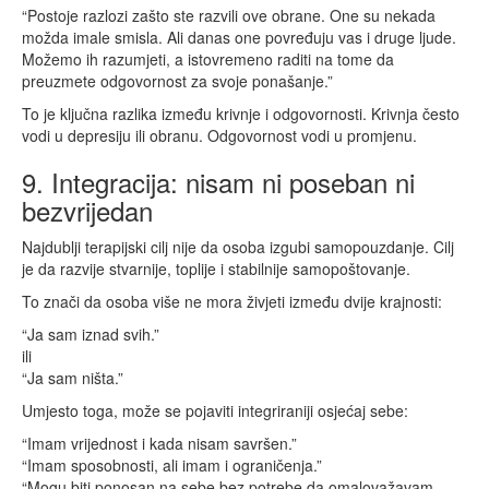
“Postoje razlozi zašto ste razvili ove obrane. One su nekada
možda imale smisla. Ali danas one povređuju vas i druge ljude.
Možemo ih razumjeti, a istovremeno raditi na tome da
preuzmete odgovornost za svoje ponašanje.”
To je ključna razlika između krivnje i odgovornosti. Krivnja često
vodi u depresiju ili obranu. Odgovornost vodi u promjenu.
9. Integracija: nisam ni poseban ni
bezvrijedan
Najdublji terapijski cilj nije da osoba izgubi samopouzdanje. Cilj
je da razvije stvarnije, toplije i stabilnije samopoštovanje.
To znači da osoba više ne mora živjeti između dvije krajnosti:
“Ja sam iznad svih.”
ili
“Ja sam ništa.”
Umjesto toga, može se pojaviti integriraniji osjećaj sebe:
“Imam vrijednost i kada nisam savršen.”
“Imam sposobnosti, ali imam i ograničenja.”
“Mogu biti ponosan na sebe bez potrebe da omalovažavam