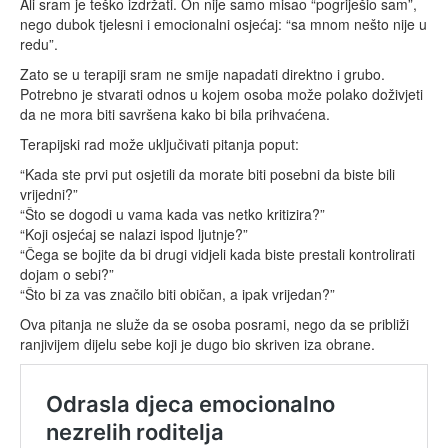
Ali sram je teško izdržati. On nije samo misao “pogriješio sam”,
nego dubok tjelesni i emocionalni osjećaj: “sa mnom nešto nije u
redu”.
Zato se u terapiji sram ne smije napadati direktno i grubo.
Potrebno je stvarati odnos u kojem osoba može polako doživjeti
da ne mora biti savršena kako bi bila prihvaćena.
Terapijski rad može uključivati pitanja poput:
“Kada ste prvi put osjetili da morate biti posebni da biste bili
vrijedni?”
“Što se dogodi u vama kada vas netko kritizira?”
“Koji osjećaj se nalazi ispod ljutnje?”
“Čega se bojite da bi drugi vidjeli kada biste prestali kontrolirati
dojam o sebi?”
“Što bi za vas značilo biti običan, a ipak vrijedan?”
Ova pitanja ne služe da se osoba posrami, nego da se približi
ranjivijem dijelu sebe koji je dugo bio skriven iza obrane.