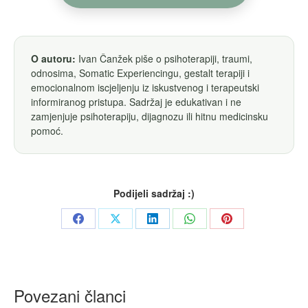
O autoru:
Ivan Čanžek piše o psihoterapiji, traumi,
odnosima, Somatic Experiencingu, gestalt terapiji i
emocionalnom iscjeljenju iz iskustvenog i terapeutski
informiranog pristupa. Sadržaj je edukativan i ne
zamjenjuje psihoterapiju, dijagnozu ili hitnu medicinsku
pomoć.
Podijeli sadržaj :)
Share
Share
Share
Share
Share
on
on
on
on
on
Facebook
X
LinkedIn
WhatsApp
Pinterest
Povezani članci