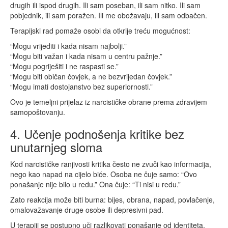
drugih ili ispod drugih. Ili sam poseban, ili sam nitko. Ili sam
pobjednik, ili sam poražen. Ili me obožavaju, ili sam odbačen.
Terapijski rad pomaže osobi da otkrije treću mogućnost:
“Mogu vrijediti i kada nisam najbolji.”
“Mogu biti važan i kada nisam u centru pažnje.”
“Mogu pogriješiti i ne raspasti se.”
“Mogu biti običan čovjek, a ne bezvrijedan čovjek.”
“Mogu imati dostojanstvo bez superiornosti.”
Ovo je temeljni prijelaz iz narcističke obrane prema zdravijem
samopoštovanju.
4. Učenje podnošenja kritike bez
unutarnjeg sloma
Kod narcističke ranjivosti kritika često ne zvuči kao informacija,
nego kao napad na cijelo biće. Osoba ne čuje samo: “Ovo
ponašanje nije bilo u redu.” Ona čuje: “Ti nisi u redu.”
Zato reakcija može biti burna: bijes, obrana, napad, povlačenje,
omalovažavanje druge osobe ili depresivni pad.
U terapiji se postupno uči razlikovati ponašanje od identiteta.