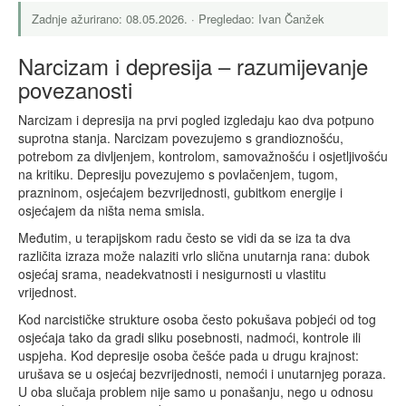
Zadnje ažurirano: 08.05.2026. · Pregledao: Ivan Čanžek
Narcizam i depresija – razumijevanje
povezanosti
Narcizam i depresija na prvi pogled izgledaju kao dva potpuno
suprotna stanja. Narcizam povezujemo s grandioznošću,
potrebom za divljenjem, kontrolom, samovažnošću i osjetljivošću
na kritiku. Depresiju povezujemo s povlačenjem, tugom,
prazninom, osjećajem bezvrijednosti, gubitkom energije i
osjećajem da ništa nema smisla.
Međutim, u terapijskom radu često se vidi da se iza ta dva
različita izraza može nalaziti vrlo slična unutarnja rana: dubok
osjećaj srama, neadekvatnosti i nesigurnosti u vlastitu
vrijednost.
Kod narcističke strukture osoba često pokušava pobjeći od tog
osjećaja tako da gradi sliku posebnosti, nadmoći, kontrole ili
uspjeha. Kod depresije osoba češće pada u drugu krajnost:
urušava se u osjećaj bezvrijednosti, nemoći i unutarnjeg poraza.
U oba slučaja problem nije samo u ponašanju, nego u odnosu