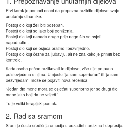
1. Prepoznavanje unutarnjih dijelova
Prvi korak je pomoći osobi da prepozna različite dijelove svoje
unutarnje dinamike.
Postoji dio koji želi biti poseban.
Postoji dio koji se jako boji poniženja.
Postoji dio koji napada druge prije nego što se osjeti
napadnutim.
Postoji dio koji se osjeća prazno i bezvrijedno.
Postoji dio koji čezne za ljubavlju, ali ne zna kako je primiti bez
kontrole.
Kada osoba počne razlikovati te dijelove, više nije potpuno
poistovjećena s njima. Umjesto “ja sam superioran” ili “ja sam
bezvrijedan”, može se pojaviti nova rečenica:
“Jedan dio mene mora se osjećati superiorno jer se drugi dio
mene jako boji da ne vrijedi.”
To je veliki terapijski pomak.
2. Rad sa sramom
Sram je često središnja emocija u pozadini narcizma i depresije.