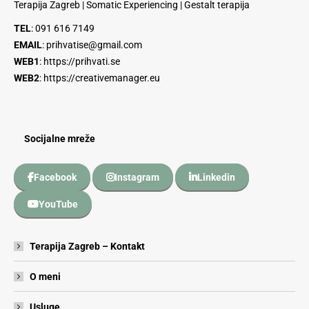
Terapija Zagreb | Somatic Experiencing | Gestalt terapija
TEL
:
091 616 7149
EMAIL
:
prihvatise@gmail.com
WEB1
:
https://prihvati.se
WEB2
:
https://creativemanager.eu
Socijalne mreže
Facebook
Instagram
Linkedin
YouTube
Terapija Zagreb – Kontakt
O meni
Usluge