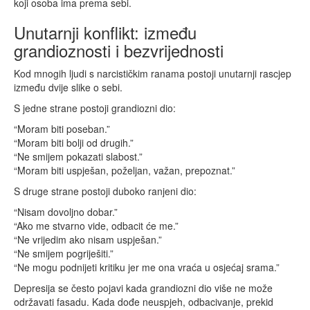
koji osoba ima prema sebi.
Unutarnji konflikt: između
grandioznosti i bezvrijednosti
Kod mnogih ljudi s narcističkim ranama postoji unutarnji rascjep
između dvije slike o sebi.
S jedne strane postoji grandiozni dio:
“Moram biti poseban.”
“Moram biti bolji od drugih.”
“Ne smijem pokazati slabost.”
“Moram biti uspješan, poželjan, važan, prepoznat.”
S druge strane postoji duboko ranjeni dio:
“Nisam dovoljno dobar.”
“Ako me stvarno vide, odbacit će me.”
“Ne vrijedim ako nisam uspješan.”
“Ne smijem pogriješiti.”
“Ne mogu podnijeti kritiku jer me ona vraća u osjećaj srama.”
Depresija se često pojavi kada grandiozni dio više ne može
održavati fasadu. Kada dođe neuspjeh, odbacivanje, prekid