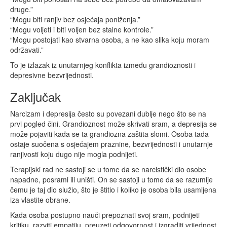
druge.”
“Mogu biti ranjiv bez osjećaja poniženja.”
“Mogu voljeti i biti voljen bez stalne kontrole.”
“Mogu postojati kao stvarna osoba, a ne kao slika koju moram
održavati.”
To je izlazak iz unutarnjeg konflikta između grandioznosti i
depresivne bezvrijednosti.
Zaključak
Narcizam i depresija često su povezani dublje nego što se na
prvi pogled čini. Grandioznost može skrivati sram, a depresija se
može pojaviti kada se ta grandiozna zaštita slomi. Osoba tada
ostaje suočena s osjećajem praznine, bezvrijednosti i unutarnje
ranjivosti koju dugo nije mogla podnijeti.
Terapijski rad ne sastoji se u tome da se narcistički dio osobe
napadne, posrami ili uništi. On se sastoji u tome da se razumije
čemu je taj dio služio, što je štitio i koliko je osoba bila usamljena
iza vlastite obrane.
Kada osoba postupno nauči prepoznati svoj sram, podnijeti
kritiku, razviti empatiju, preuzeti odgovornost i izgraditi vrijednost