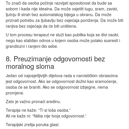
To znači da osoba počinje razvijati sposobnost da bude sa
sobom i kada nije idealna. Da može osjetiti tugu, sram, zavist,
ljutnju ili strah bez automatskog bijega u obranu. Da može
priznati potrebu za ljubavlju bez osjećaja poniženja. Da može biti
ranjiva bez osjećaja da će biti uništena.
U tom procesu terapeut ne služi kao publika koja se divi osobi,
nego kao stabilan odnos u kojem osoba može polako susresti i
grandiozni i ranjeni dio sebe.
8. Preuzimanje odgovornosti bez
moralnog sloma
Jedan od najosjetljivijih dijelova rada s narcističkim obrascima
jest odgovornost. Ako se odgovornost doživi kao sramoćenje,
osoba će se braniti. Ako se odgovornost izbjegne, nema
promjene.
Zato je važno pronaći sredinu.
Terapija ne kaže: “Ti si loša osoba.”
Ali ne kaže ni: “Ništa nije tvoja odgovornost.”
Terapijski zrelija poruka glasi: