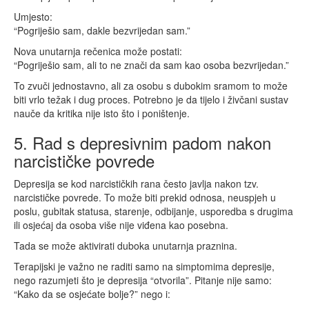
Umjesto:
“Pogriješio sam, dakle bezvrijedan sam.”
Nova unutarnja rečenica može postati:
“Pogriješio sam, ali to ne znači da sam kao osoba bezvrijedan.”
To zvuči jednostavno, ali za osobu s dubokim sramom to može
biti vrlo težak i dug proces. Potrebno je da tijelo i živčani sustav
nauče da kritika nije isto što i poništenje.
5. Rad s depresivnim padom nakon
narcističke povrede
Depresija se kod narcističkih rana često javlja nakon tzv.
narcističke povrede. To može biti prekid odnosa, neuspjeh u
poslu, gubitak statusa, starenje, odbijanje, usporedba s drugima
ili osjećaj da osoba više nije viđena kao posebna.
Tada se može aktivirati duboka unutarnja praznina.
Terapijski je važno ne raditi samo na simptomima depresije,
nego razumjeti što je depresija “otvorila”. Pitanje nije samo:
“Kako da se osjećate bolje?” nego i: