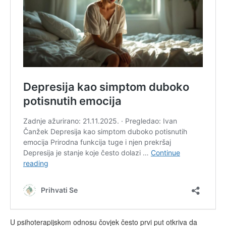
U psihoterapijskom odnosu čovjek često prvi put otkriva da