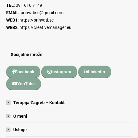
TEL
:
091 616 7149
EMAIL
:
prihvatise@gmail.com
WEB1
:
https://prihvati.se
WEB2
:
https://creativemanager.eu
Socijalne mreže
Facebook
Instagram
Linkedin
YouTube
Terapija Zagreb – Kontakt
O meni
Usluge