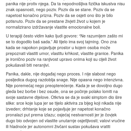
panika nije protiv njega. Da ta nepodnošljiva fizička iskustva nisu
znak opasnosti, nego poziv. Poziv da se stane. Poziv da se
napetost konačno prizna. Poziv da se osjeti ono što je bilo
potisnuto. Poziv da se prestane živjeti život u kojem je
normalizirano izdržavanje vlastite emocionalne boli.
U terapiji često vidim kako ljudi govore: “Ne razumijem zašto mi
se to dogodilo baš sada.” Ali tijelo ima svoj tajming. Ono zna
kada se napokon pojavljuje prostor u kojem osoba može
prepoznati vlastiti umor, vlastitu krhkost, vlastite granice. Panika
je ironično poziv na ranjivost upravo onima koji su cijeli život
pokušavali biti neranjivi.
Panika, dakle, nije događaj nego proces. I nije slabost nego
posljedica dugog razdoblja snage. Nije opasna nego intenzivna.
Nije poremećaj nego preopterećenje. Kada je se dovoljno dugo
gleda bez borbe i bez osude, ona se počinje polako lomiti na
svoje sastavne dijelove. Otkriva se da je svaki simptom dio šire
slike: srce koje lupa jer se tijelo aktivira za bijeg koji nikada nije
izveden; drhtanje koje se pojavljuje jer napetost konačno
pronalazi put prema izlazu; osjećaj nestvarnosti jer je čovjek
dugo bio odvojen od vlastite unutarnje osjetljivosti; valovi vrućine
ili hladnoće jer autonomni živčani sustav pokušava vratiti