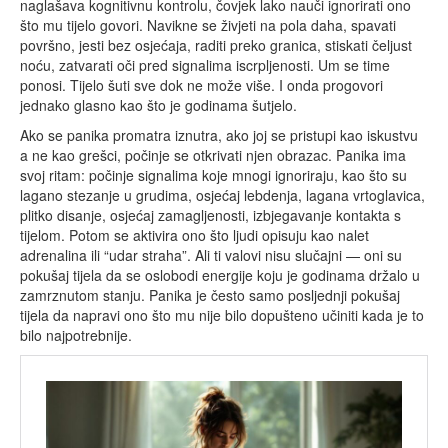
naglašava kognitivnu kontrolu, čovjek lako nauči ignorirati ono
što mu tijelo govori. Navikne se živjeti na pola daha, spavati
površno, jesti bez osjećaja, raditi preko granica, stiskati čeljust
noću, zatvarati oči pred signalima iscrpljenosti. Um se time
ponosi. Tijelo šuti sve dok ne može više. I onda progovori
jednako glasno kao što je godinama šutjelo.
Ako se panika promatra iznutra, ako joj se pristupi kao iskustvu
a ne kao grešci, počinje se otkrivati njen obrazac. Panika ima
svoj ritam: počinje signalima koje mnogi ignoriraju, kao što su
lagano stezanje u grudima, osjećaj lebdenja, lagana vrtoglavica,
plitko disanje, osjećaj zamagljenosti, izbjegavanje kontakta s
tijelom. Potom se aktivira ono što ljudi opisuju kao nalet
adrenalina ili “udar straha”. Ali ti valovi nisu slučajni — oni su
pokušaj tijela da se oslobodi energije koju je godinama držalo u
zamrznutom stanju. Panika je često samo posljednji pokušaj
tijela da napravi ono što mu nije bilo dopušteno učiniti kada je to
bilo najpotrebnije.