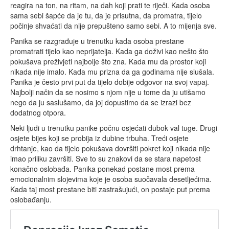
reagira na ton, na ritam, na dah koji prati te riječi. Kada osoba
sama sebi šapće da je tu, da je prisutna, da promatra, tijelo
počinje shvaćati da nije prepušteno samo sebi. A to mijenja sve.
Panika se razgrađuje u trenutku kada osoba prestane
promatrati tijelo kao neprijatelja. Kada ga doživi kao nešto što
pokušava preživjeti najbolje što zna. Kada mu da prostor koji
nikada nije imalo. Kada mu prizna da ga godinama nije slušala.
Panika je često prvi put da tijelo dobije odgovor na svoj vapaj.
Najbolji način da se nosimo s njom nije u tome da ju utišamo
nego da ju saslušamo, da joj dopustimo da se izrazi bez
dodatnog otpora.
Neki ljudi u trenutku panike počnu osjećati dubok val tuge. Drugi
osjete bijes koji se probija iz dubine trbuha. Treći osjete
drhtanje, kao da tijelo pokušava dovršiti pokret koji nikada nije
imao priliku završiti. Sve to su znakovi da se stara napetost
konačno oslobađa. Panika ponekad postane most prema
emocionalnim slojevima koje je osoba suočavala desetljećima.
Kada taj most prestane biti zastrašujući, on postaje put prema
oslobađanju.