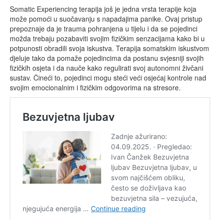
Somatic Experiencing terapija još je jedna vrsta terapije koja
može pomoći u suočavanju s napadajima panike. Ovaj pristup
prepoznaje da je trauma pohranjena u tijelu i da se pojedinci
možda trebaju pozabaviti svojim fizičkim senzacijama kako bi u
potpunosti obradili svoja iskustva. Terapija somatskim iskustvom
djeluje tako da pomaže pojedincima da postanu svjesniji svojih
fizičkih osjeta i da nauče kako regulirati svoj autonomni živčani
sustav. Čineći to, pojedinci mogu steći veći osjećaj kontrole nad
svojim emocionalnim i fizičkim odgovorima na stresore.