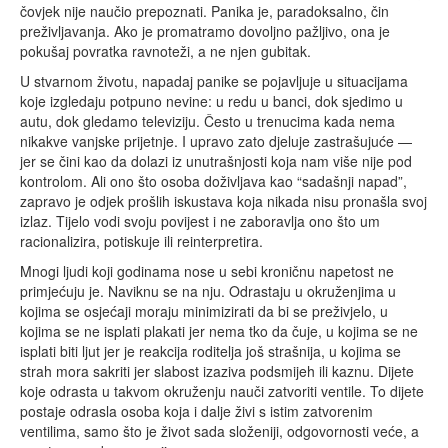
čovjek nije naučio prepoznati. Panika je, paradoksalno, čin
preživljavanja. Ako je promatramo dovoljno pažljivo, ona je
pokušaj povratka ravnoteži, a ne njen gubitak.
U stvarnom životu, napadaj panike se pojavljuje u situacijama
koje izgledaju potpuno nevine: u redu u banci, dok sjedimo u
autu, dok gledamo televiziju. Često u trenucima kada nema
nikakve vanjske prijetnje. I upravo zato djeluje zastrašujuće —
jer se čini kao da dolazi iz unutrašnjosti koja nam više nije pod
kontrolom. Ali ono što osoba doživljava kao “sadašnji napad”,
zapravo je odjek prošlih iskustava koja nikada nisu pronašla svoj
izlaz. Tijelo vodi svoju povijest i ne zaboravlja ono što um
racionalizira, potiskuje ili reinterpretira.
Mnogi ljudi koji godinama nose u sebi kroničnu napetost ne
primjećuju je. Naviknu se na nju. Odrastaju u okruženjima u
kojima se osjećaji moraju minimizirati da bi se preživjelo, u
kojima se ne isplati plakati jer nema tko da čuje, u kojima se ne
isplati biti ljut jer je reakcija roditelja još strašnija, u kojima se
strah mora sakriti jer slabost izaziva podsmijeh ili kaznu. Dijete
koje odrasta u takvom okruženju nauči zatvoriti ventile. To dijete
postaje odrasla osoba koja i dalje živi s istim zatvorenim
ventilima, samo što je život sada složeniji, odgovornosti veće, a