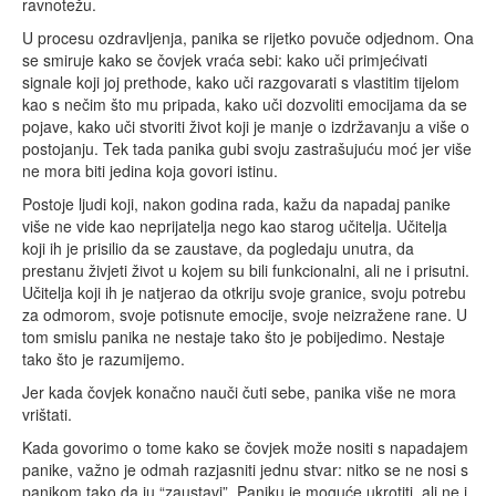
ravnotežu.
U procesu ozdravljenja, panika se rijetko povuče odjednom. Ona
se smiruje kako se čovjek vraća sebi: kako uči primjećivati
signale koji joj prethode, kako uči razgovarati s vlastitim tijelom
kao s nečim što mu pripada, kako uči dozvoliti emocijama da se
pojave, kako uči stvoriti život koji je manje o izdržavanju a više o
postojanju. Tek tada panika gubi svoju zastrašujuću moć jer više
ne mora biti jedina koja govori istinu.
Postoje ljudi koji, nakon godina rada, kažu da napadaj panike
više ne vide kao neprijatelja nego kao starog učitelja. Učitelja
koji ih je prisilio da se zaustave, da pogledaju unutra, da
prestanu živjeti život u kojem su bili funkcionalni, ali ne i prisutni.
Učitelja koji ih je natjerao da otkriju svoje granice, svoju potrebu
za odmorom, svoje potisnute emocije, svoje neizražene rane. U
tom smislu panika ne nestaje tako što je pobijedimo. Nestaje
tako što je razumijemo.
Jer kada čovjek konačno nauči čuti sebe, panika više ne mora
vrištati.
Kada govorimo o tome kako se čovjek može nositi s napadajem
panike, važno je odmah razjasniti jednu stvar: nitko se ne nosi s
panikom tako da ju “zaustavi”. Paniku je moguće ukrotiti, ali ne i