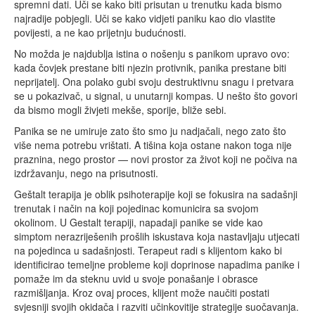
spremni dati. Uči se kako biti prisutan u trenutku kada bismo
najradije pobjegli. Uči se kako vidjeti paniku kao dio vlastite
povijesti, a ne kao prijetnju budućnosti.
No možda je najdublja istina o nošenju s panikom upravo ovo:
kada čovjek prestane biti njezin protivnik, panika prestane biti
neprijatelj. Ona polako gubi svoju destruktivnu snagu i pretvara
se u pokazivač, u signal, u unutarnji kompas. U nešto što govori
da bismo mogli živjeti mekše, sporije, bliže sebi.
Panika se ne umiruje zato što smo ju nadjačali, nego zato što
više nema potrebu vrištati. A tišina koja ostane nakon toga nije
praznina, nego prostor — novi prostor za život koji ne počiva na
izdržavanju, nego na prisutnosti.
Geštalt terapija je oblik psihoterapije koji se fokusira na sadašnji
trenutak i način na koji pojedinac komunicira sa svojom
okolinom. U Gestalt terapiji, napadaji panike se vide kao
simptom nerazriješenih prošlih iskustava koja nastavljaju utjecati
na pojedinca u sadašnjosti. Terapeut radi s klijentom kako bi
identificirao temeljne probleme koji doprinose napadima panike i
pomaže im da steknu uvid u svoje ponašanje i obrasce
razmišljanja. Kroz ovaj proces, klijent može naučiti postati
svjesniji svojih okidača i razviti učinkovitije strategije suočavanja.