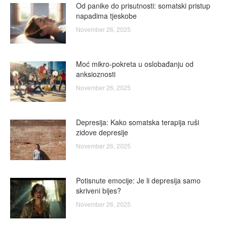
Od panike do prisutnosti: somatski pristup
napadima tjeskobe
November 26, 2025
Moć mikro-pokreta u oslobađanju od
anksioznosti
November 26, 2025
Depresija: Kako somatska terapija ruši
zidove depresije
November 26, 2025
Potisnute emocije: Je li depresija samo
skriveni bijes?
November 26, 2025