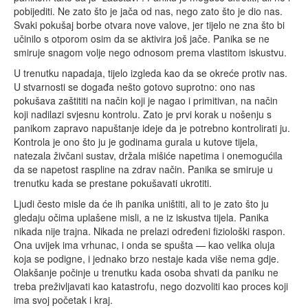
pobijediti. Ne zato što je jača od nas, nego zato što je dio nas.
Svaki pokušaj borbe otvara nove valove, jer tijelo ne zna što bi
učinilo s otporom osim da se aktivira još jače. Panika se ne
smiruje snagom volje nego odnosom prema vlastitom iskustvu.
U trenutku napadaja, tijelo izgleda kao da se okreće protiv nas.
U stvarnosti se događa nešto gotovo suprotno: ono nas
pokušava zaštititi na način koji je nagao i primitivan, na način
koji nadilazi svjesnu kontrolu. Zato je prvi korak u nošenju s
panikom zapravo napuštanje ideje da je potrebno kontrolirati ju.
Kontrola je ono što ju je godinama gurala u kutove tijela,
natezala živčani sustav, držala mišiće napetima i onemogućila
da se napetost raspline na zdrav način. Panika se smiruje u
trenutku kada se prestane pokušavati ukrotiti.
Ljudi često misle da će ih panika uništiti, ali to je zato što ju
gledaju očima uplašene misli, a ne iz iskustva tijela. Panika
nikada nije trajna. Nikada ne prelazi određeni fiziološki raspon.
Ona uvijek ima vrhunac, i onda se spušta — kao velika oluja
koja se podigne, i jednako brzo nestaje kada više nema gdje.
Olakšanje počinje u trenutku kada osoba shvati da paniku ne
treba preživljavati kao katastrofu, nego dozvoliti kao proces koji
ima svoj početak i kraj.