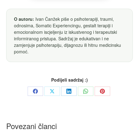
O autoru:
Ivan Čanžek piše o psihoterapiji, traumi,
odnosima, Somatic Experiencingu, gestalt terapiji i
emocionalnom iscjeljenju iz iskustvenog i terapeutski
informiranog pristupa. Sadržaj je edukativan i ne
zamjenjuje psihoterapiju, dijagnozu ili hitnu medicinsku
pomoć.
Podijeli sadržaj :)
Share
Share
Share
Share
Share
on
on
on
on
on
Facebook
X
LinkedIn
WhatsApp
Pinterest
Povezani članci