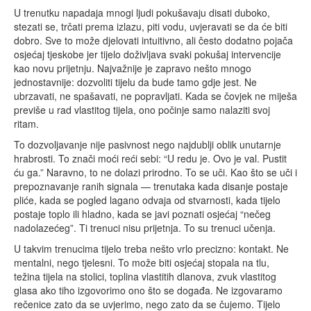
U trenutku napadaja mnogi ljudi pokušavaju disati duboko,
stezati se, trčati prema izlazu, piti vodu, uvjeravati se da će biti
dobro. Sve to može djelovati intuitivno, ali često dodatno pojača
osjećaj tjeskobe jer tijelo doživljava svaki pokušaj intervencije
kao novu prijetnju. Najvažnije je zapravo nešto mnogo
jednostavnije: dozvoliti tijelu da bude tamo gdje jest. Ne
ubrzavati, ne spašavati, ne popravljati. Kada se čovjek ne miješa
previše u rad vlastitog tijela, ono počinje samo nalaziti svoj
ritam.
To dozvoljavanje nije pasivnost nego najdublji oblik unutarnje
hrabrosti. To znači moći reći sebi: “U redu je. Ovo je val. Pustit
ću ga.” Naravno, to ne dolazi prirodno. To se uči. Kao što se uči i
prepoznavanje ranih signala — trenutaka kada disanje postaje
pliće, kada se pogled lagano odvaja od stvarnosti, kada tijelo
postaje toplo ili hladno, kada se javi poznati osjećaj “nečeg
nadolazećeg”. Ti trenuci nisu prijetnja. To su trenuci učenja.
U takvim trenucima tijelo treba nešto vrlo precizno: kontakt. Ne
mentalni, nego tjelesni. To može biti osjećaj stopala na tlu,
težina tijela na stolici, toplina vlastitih dlanova, zvuk vlastitog
glasa ako tiho izgovorimo ono što se događa. Ne izgovaramo
rečenice zato da se uvjerimo, nego zato da se čujemo. Tijelo