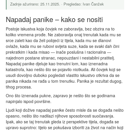
Zadnje ažurirano: 25.11.2025. · Pregledao: Ivan Čanžek
Napadaj panike – kako se nositi
Postoje iskustva koja čovjek ne zaboravlja, bez obzira na to
koliko vremena prođe. Ne zaboravlja onaj trenutak kada mu se
srce zaleti kao da želi pobjeći iz tijela, kada mu se dlanovi
ovlaže, kada mu se rubovi svijeta suze, kada se svaki dah čini
prekratkim i kada misao — inače poslušna i racionalna —
najednom postane stranac, nepouzdani i nestabilni pratitelj.
Napadaj panike djeluje kao trenutni lom, kao iznenadna
katastrofa, kao nešto što se pojavilo niotkuda. Ali čovjek koji se
usudi dovoljno duboko pogledati vlastito iskustvo otkriva da se
panika nikada ne rađa u tom trenutku. Panika je rezultat dugog,
tihog procesa.
Ono što iznenada pukne, zapravo je nešto što se godinama
napinjalo ispod površine.
Ljudi koji dožive napadaj panike često misle da se događa nešto
opasno, nešto što nadilazi njihove sposobnosti suočavanja.
Ipak, ako se taj trenutak gleda iz perspektive tijela, događa se
upravo suprotno: tijelo se pokušava izboriti za život na način koji