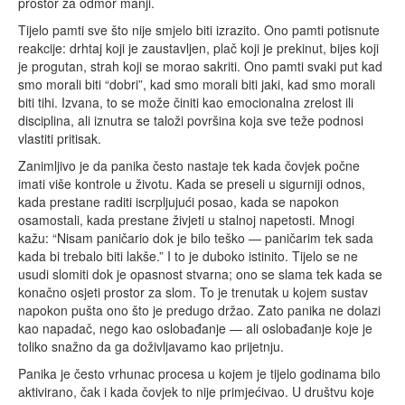
prostor za odmor manji.
Tijelo pamti sve što nije smjelo biti izrazito. Ono pamti potisnute
reakcije: drhtaj koji je zaustavljen, plač koji je prekinut, bijes koji
je progutan, strah koji se morao sakriti. Ono pamti svaki put kad
smo morali biti “dobri”, kad smo morali biti jaki, kad smo morali
biti tihi. Izvana, to se može činiti kao emocionalna zrelost ili
disciplina, ali iznutra se taloži površina koja sve teže podnosi
vlastiti pritisak.
Zanimljivo je da panika često nastaje tek kada čovjek počne
imati više kontrole u životu. Kada se preseli u sigurniji odnos,
kada prestane raditi iscrpljujući posao, kada se napokon
osamostali, kada prestane živjeti u stalnoj napetosti. Mnogi
kažu: “Nisam paničario dok je bilo teško — paničarim tek sada
kada bi trebalo biti lakše.” I to je duboko istinito. Tijelo se ne
usudi slomiti dok je opasnost stvarna; ono se slama tek kada se
konačno osjeti prostor za slom. To je trenutak u kojem sustav
napokon pušta ono što je predugo držao. Zato panika ne dolazi
kao napadač, nego kao oslobađanje — ali oslobađanje koje je
toliko snažno da ga doživljavamo kao prijetnju.
Panika je često vrhunac procesa u kojem je tijelo godinama bilo
aktivirano, čak i kada čovjek to nije primjećivao. U društvu koje