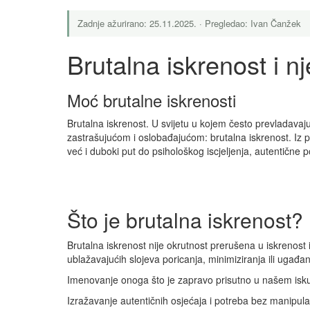
Zadnje ažurirano: 25.11.2025. · Pregledao: Ivan Čanžek
Brutalna iskrenost i 
Moć brutalne iskrenosti
Brutalna iskrenost. U svijetu u kojem često prevladavaj
zastrašujućom i oslobađajućom: brutalna iskrenost. Iz pe
već i duboki put do psihološkog iscjeljenja, autentične po
Što je brutalna iskrenost?
Brutalna iskrenost nije okrutnost prerušena u iskrenost i
ublažavajućih slojeva poricanja, minimiziranja ili ugađanj
Imenovanje onoga što je zapravo prisutno u našem isku
Izražavanje autentičnih osjećaja i potreba bez manipula