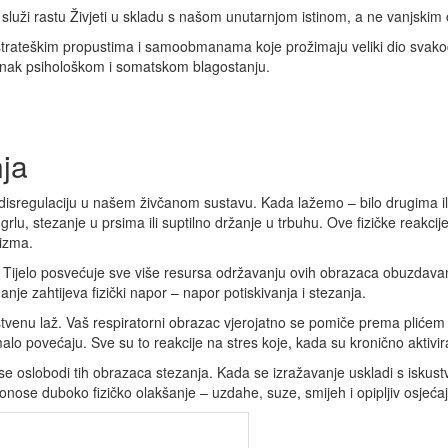
luži rastu Živjeti u skladu s našom unutarnjom istinom, a ne vanjskim
, strateškim propustima i samoobmanama koje prožimaju veliki dio svakod
anak psihološkom i somatskom blagostanju.
ja
 disregulaciju u našem živčanom sustavu. Kada lažemo – bilo drugima ili 
 grlu, stezanje u prsima ili suptilno držanje u trbuhu. Ove fizičke rea
nizma.
 Tijelo posvećuje sve više resursa održavanju ovih obrazaca obuzdavan
anje zahtijeva fizički napor – napor potiskivanja i stezanja.
štvenu laž. Vaš respiratorni obrazac vjerojatno se pomiče prema plićem d
alo povećaju. Sve su to reakcije na stres koje, kada su kronično aktivir
e oslobodi tih obrazaca stezanja. Kada se izražavanje uskladi s iskustvo
onose duboko fizičko olakšanje – uzdahe, suze, smijeh i opipljiv osjeća