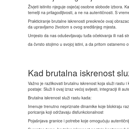
Živjeti istinito njeguje osjećaj osobne slobode izbora.
temelji na prilagodljivosti, a ne na autentičnosti. S vre
Prakticiranje brutalne iskrenosti preokreće ovaj obraz
da upravljamo životom s ovog središnjeg mjesta.
Umjesto da nas oduševljavaju tuđa očekivanja ili naš 
da čvrsto stojimo u svojoj istini, a da pritom ostanemo ot
Kad brutalna iskrenost slu
Važno je razlikovati brutalnu iskrenost koja služi rastu i
postaje: Služi li ovaj izraz većoj svijesti, integraciji ili 
Brutalna iskrenost služi rastu kada:
Imenuje trenutno nepriznate dinamike koje blokiraju razv
poricanja koji održavaju disfunkcionalnost
Pojašnjava granice i potrebe koje omogućuju autentičnij