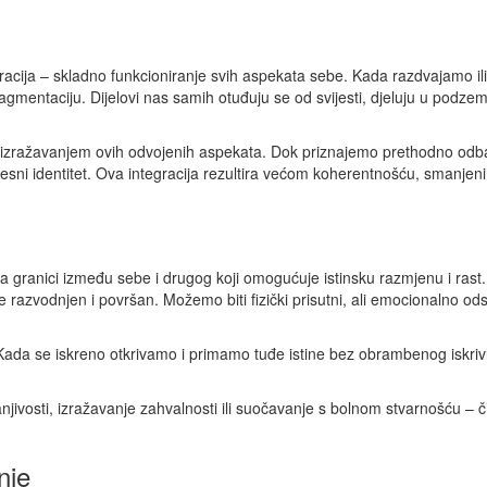
tegracija – skladno funkcioniranje svih aspekata sebe. Kada razdvajamo il
agmentaciju. Dijelovi nas samih otuđuju se od svijesti, djeluju u podzem
 izražavanjem ovih odvojenih aspekata. Dok priznajemo prethodno odbačen
esni identitet. Ova integracija rezultira većom koherentnošću, smanje
a granici između sebe i drugog koji omogućuje istinsku razmjenu i rast. 
 razvodnjen i površan. Možemo biti fizički prisutni, ali emocionalno odsut
 Kada se iskreno otkrivamo i primamo tuđe istine bez obrambenog iskriv
 ranjivosti, izražavanje zahvalnosti ili suočavanje s bolnom stvarnošću – 
nje