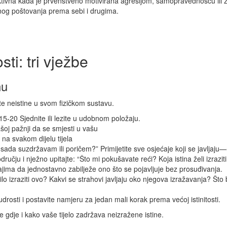
tivna kada je prvenstveno motivirana agresijom, samopravednošću ili že
ljnog poštovanja prema sebi i drugima.
ti: tri vježbe
nu
te neistine u svom fizičkom sustavu.
5-20 Sjednite ili lezite u udobnom položaju.
šoj pažnji da se smjesti u vašu
 na svakom dijelu tijela
 sada suzdržavam ili poričem?” Primijetite sve osjećaje koji se javljaju—
učju i nježno upitajte: “Što mi pokušavate reći? Koja istina želi izraziti
ećajima da jednostavno zabilježe ono što se pojavljuje bez prosuđivanja.
čilo izraziti ovo? Kakvi se strahovi javljaju oko njegova izražavanja? Št
drosti i postavite namjeru za jedan mali korak prema većoj istinitosti.
e gdje i kako vaše tijelo zadržava neizražene istine.