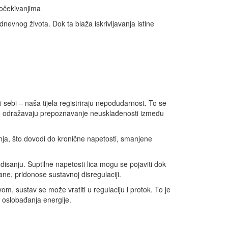
 očekivanjima
nevnog života. Dok ta blaža iskrivljavanja istine
sebi – naša tijela registriraju nepodudarnost. To se
kcije odražavaju prepoznavanje neusklađenosti između
ja, što dovodi do kronične napetosti, smanjene
isanju. Suptilne napetosti lica mogu se pojaviti dok
ane, pridonose sustavnoj disregulaciji.
m, sustav se može vratiti u regulaciju i protok. To je
j oslobađanja energije.