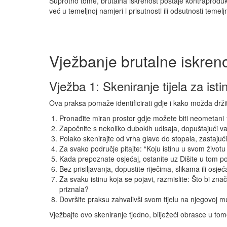
Suprotno tome, brutalna iskrenost postaje kontraproduk
već u temeljnoj namjeri i prisutnosti ili odsutnosti teme
Vježbanje brutalne iskrenos
Vježba 1: Skeniranje tijela za isti
Ova praksa pomaže identificirati gdje i kako možda drži
Pronađite miran prostor gdje možete biti neometani 1
Započnite s nekoliko dubokih udisaja, dopuštajući va
Polako skenirajte od vrha glave do stopala, zastajući
Za svako područje pitajte: “Koju istinu u svom životu
Kada prepoznate osjećaj, ostanite uz Dišite u tom podr
Bez prisiljavanja, dopustite riječima, slikama ili osj
Za svaku istinu koja se pojavi, razmislite: Što bi zna
priznala?
Dovršite praksu zahvalivši svom tijelu na njegovoj mu
Vježbajte ovo skeniranje tjedno, bilježeći obrasce u tom