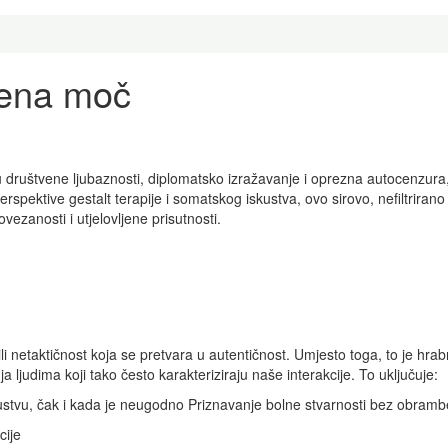
njena moč
u društvene ljubaznosti, diplomatsko izražavanje i oprezna autocenzura, 
rspektive gestalt terapije i somatskog iskustva, ovo sirovo, nefiltriran
vezanosti i utjelovljene prisutnosti.
li netaktičnost koja se pretvara u autentičnost. Umjesto toga, to je hrabr
a ljudima koji tako često karakteriziraju naše interakcije. To uključuje:
stvu, čak i kada je neugodno Priznavanje bolne stvarnosti bez obrambe
cije