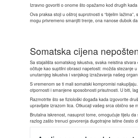
Izravno govoriti o onome što opažamo kod drugih kada s
Ova praksa stoji u oštroj suprotnosti s “bijelim lažima”
mogu privremeno smanjiti trenje, ona nanose dubok d
Somatska cijena nepošten
Sa stajališta somatskog iskustva, svaka neistina stvara
očituje kao suptilni obrasci napetosti: možda stezanje u
unutarnjeg iskustva i vanjskog izražavanja našeg orga
S vremenom se ti mali somatski kompromisi nakupljaju.
otpornosti i smanjene sposobnosti prisutnosti. U biti, lag
Razmotrite što se fiziološki događa kada izgovorite dru
upravljate izrazom lica. Otkucaji vašeg srca obično se m
Brutalna iskrenost, nasuprot tome, omogućuje tijelu da s
razlog zašto trenuci govorenja dugotrajne istine često d