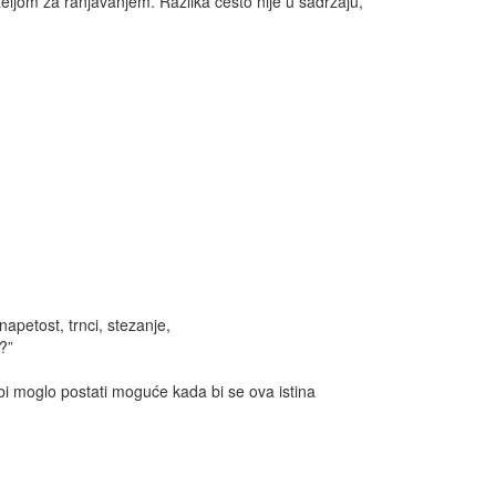
ljom za ranjavanjem. Razlika često nije u sadržaju,
napetost, trnci, stezanje,
?”
o bi moglo postati moguće kada bi se ova istina