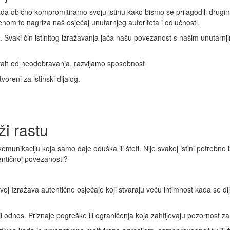
 Kada obično kompromitiramo svoju istinu kako bismo se prilagodili drug
menom to nagriza naš osjećaj unutarnjeg autoriteta i odlučnosti.
ac. Svaki čin istinitog izražavanja jača našu povezanost s našim unuta
strah od neodobravanja, razvijamo sposobnost
voreni za istinski dijalog.
ži rastu
 komunikaciju koja samo daje oduška ili šteti. Nije svakoj istini potrebno 
autentičnoj povezanosti?
oj Izražava autentične osjećaje koji stvaraju veću intimnost kada se dij
i odnos. Priznaje pogreške ili ograničenja koja zahtijevaju pozornost z