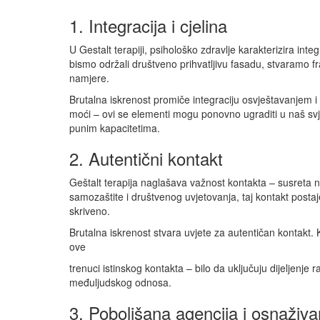
1. Integracija i cjelina
U Gestalt terapiji, psihološko zdravlje karakterizira in
bismo održali društveno prihvatljivu fasadu, stvaramo fr
namjere.
Brutalna iskrenost promiče integraciju osvještavanjem i
moći – ovi se elementi mogu ponovno ugraditi u naš svj
punim kapacitetima.
2. Autentični kontakt
Geštalt terapija naglašava važnost kontakta – susreta n
samozaštite i društvenog uvjetovanja, taj kontakt postaje
skriveno.
Brutalna iskrenost stvara uvjete za autentičan kontakt.
ove
trenuci istinskog kontakta – bilo da uključuju dijeljenje
međuljudskog odnosa.
3. Poboljšana agencija i osnaživa