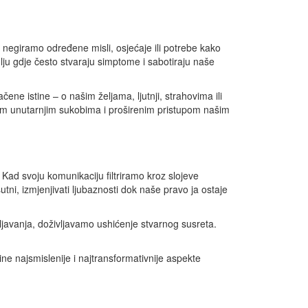
i negiramo određene misli, osjećaje ili potrebe kako
lju gdje često stvaraju simptome i sabotiraju naše
e istine – o našim željama, ljutnji, strahovima ili
nim unutarnjim sukobima i proširenim pristupom našim
Kad svoju komunikaciju filtriramo kroz slojeve
ni, izmjenjivati ​​ljubaznosti dok naše pravo ja ostaje
ljavanja, doživljavamo ushićenje stvarnog susreta.
čine najsmislenije i najtransformativnije aspekte