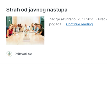
Strah od javnog nastupa
Zadnje ažurirano: 25.11.2025. · Preg
Strah
pogađa …
Continue reading
od
javnog
nastupa
Prihvati Se