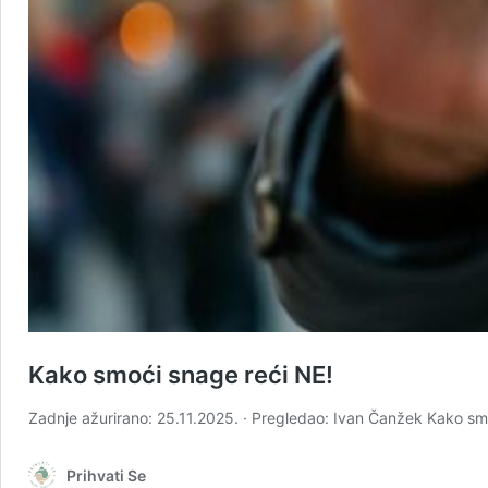
Kako smoći snage reći NE!
Zadnje ažurirano: 25.11.2025. · Pregledao: Ivan Čanžek Kako sm
Prihvati Se