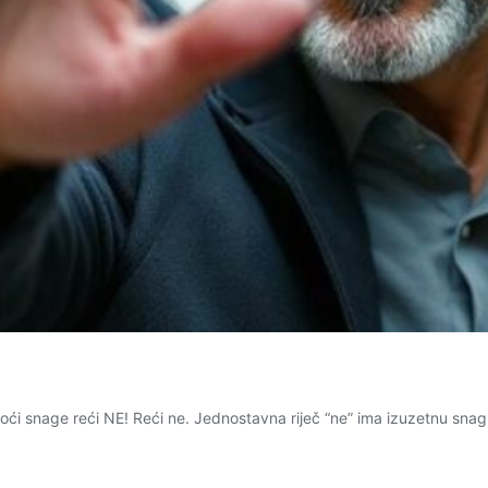
oći snage reći NE! Reći ne. Jednostavna riječ “ne” ima izuzetnu sna