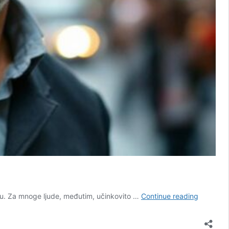
Kako
gu. Za mnoge ljude, međutim, učinkovito …
Continue reading
smoći
snage
reći